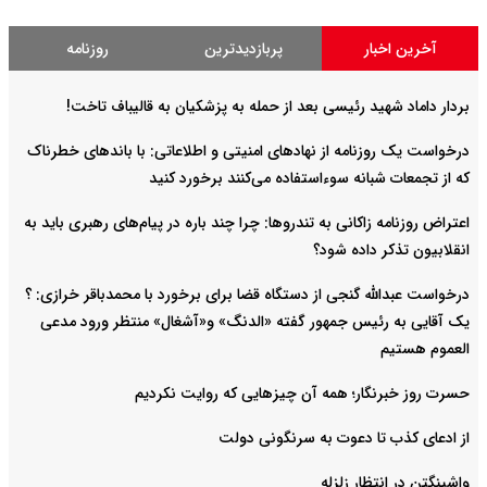
آخرین اخبار
پربازدیدترین
روزنامه
بردار داماد شهید رئیسی بعد از حمله به پزشکیان به قالیباف تاخت!
درخواست یک روزنامه از نهادهای امنیتی و اطلاعاتی: با باند‌های خطرناک
که از تجمعات شبانه سوءاستفاده می‌کنند برخورد کنید
اعتراض روزنامه زاکانی به تندروها‌: چرا چند باره در پیام‌های رهبری باید به
انقلابیون تذکر داده شود؟
درخواست عبدالله گنجی از دستگاه قضا برای برخورد با محمدباقر خرازی: ؟
یک آقایی به رئیس جمهور گفته «الدنگ» و«آشغال» منتظر ورود مدعی
العموم هستیم
حسرت روز خبرنگار؛ همه آن چیزهایی که روایت نکردیم
از ادعای کذب تا دعوت به سرنگونی دولت
واشینگتن در انتظار زلزله