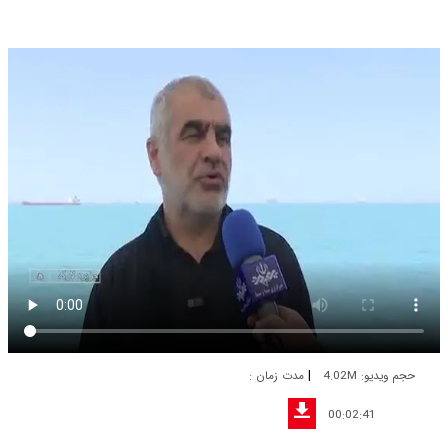
|
حجم ویدیو: 4.02M
مدت زمان :
00:02:41