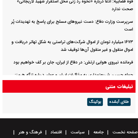
قوه قضاییه: ادعا درباره «نحوه رد زنی محل استقرار شهید لاریجانی»
صحت ندارد
سرپرست وزارت دفاع: دست نیروهای مسلح برای پاسخ به تهدیدات پُر
است
۱۶۷۳ میلیارد تومان از اموال شرکت‌های تراستی به شکل تهاتر دریافت و
اموال منقول و غیر منقول آن‌ها توقیف شد
فرمانده نیروی هوایی ارتش: در دفاع از ایران، جان بر کف خواهیم بود
حمله حسین شریعتمداری به مذاکرات ایران و عمان درباره تنگه هرمز:
دارید تنگه را برای آمریکا باز می‌کنید
تبلیغات متنی
ماجرای حمله خلبانان ایرانی بدون جی‌پی‌اس به پایگاه آمریکا چه بود؟ +
طلای آبشده
بوکینگ
ویدیو
صفحه نخست
جامعه
سیاست
اقتصاد
فرهنگ و هنر