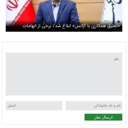
«تعلیق همکاری با آژانس» ابلاغ شد/ برخی از ابهاماتِ
«تشدید مجازات جاسوسی»
ارسال نظر