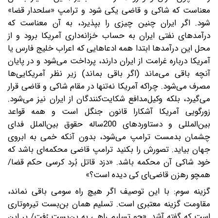
معناست که شاکی و قاضی یکی شود و ترامپ «سلحدار قضا»
شود. اگر ایران چنین چیزی را بپذیرد، به آن معناست که
درآمدهای نفتی ایران به حساب خزانه‌داری آمریکا برود و از
محل این درآمدها ابتدا همه ادعاهایی که اعراب خلیج فارس یا
آمریکا درباره غرامت از ایران دارند، پرداخت می‌شود و در پایان
آنچه باقی می‌ماند (اگر باقی بماند) زیر نظر آمریکایی‌ها
مصرف می‌شود. چراکه آمریکا نه‌تنها در مقام شاکی و قاضی قرار
می‌گیرد، بلکه وکیل‌مدافع شکایت‌کنندگان از ایران نیز می‌شود.
زورگویی آمریکا آشکارا قانون جنگل است و همه قواعد
بین‌المللی و دستاوردهای 200ساله حقوق بین‌الملل فدای
چشمان بدمست ترامپ می‌شود، بدون آنکه خمی به ابروی
جهان بیاید. تصورش را بکنید ترامپ قاضی محکمه‌ای باشد که
خود شاکی آن محکمه باشد. «دزد قاتل بُرد کرسی حکم قضا/
همچو رهزن قاضی‌ای کی دیده است؟»
گزینه سوم: با این توصیف اگر هیچ راه سومی باقی نماند،
مقاومت گزینه معتبری است. تسلیم همان بن‌بست تیره‌و‌تاری
است که گفته آشد. «چو تسلیم راهی به بن‌بست رُفت/ بر این