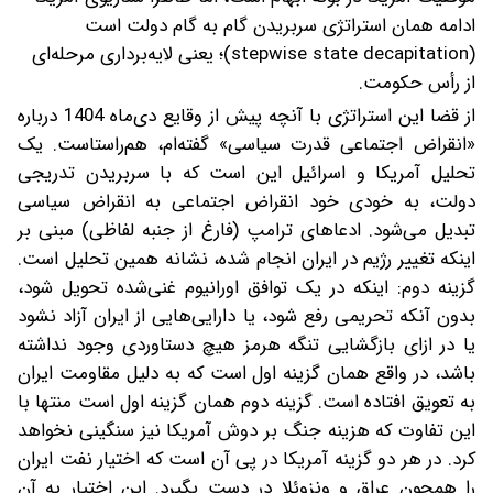
ادامه همان استراتژی سربریدن گام به گام دولت است
(stepwise state decapitation)؛ یعنی لایه‌برداری مرحله‌ای
از رأس حکومت.
از قضا این استراتژی با آنچه پیش از وقایع دی‌ماه 1404 درباره
«انقراض اجتماعی قدرت سیاسی» گفته‌ام، هم‌راستاست. یک
تحلیل آمریکا و اسرائیل این است که با سربریدن تدریجی
دولت، به خودی خود انقراض اجتماعی به انقراض سیاسی
تبدیل می‌شود. ادعاهای ترامپ (فارغ از جنبه لفاظی) مبنی بر
اینکه تغییر رژیم در ایران انجام شده، نشانه همین تحلیل است.
گزینه دوم: اینکه در یک توافق اورانیوم غنی‌شده تحویل شود،
بدون آنکه تحریمی رفع شود، یا دارایی‌هایی از ایران آزاد نشود
یا در ازای بازگشایی تنگه هرمز هیچ دستاوردی وجود نداشته
باشد، در واقع همان گزینه اول است که به دلیل مقاومت ایران
به تعویق افتاده است. گزینه دوم همان گزینه اول است منتها با
این تفاوت که هزینه جنگ بر دوش آمریکا نیز سنگینی نخواهد
کرد. در هر دو گزینه آمریکا در پی آن است که اختیار نفت ایران
را همچون عراق و ونزوئلا در دست بگیرد. این اختیار به آن