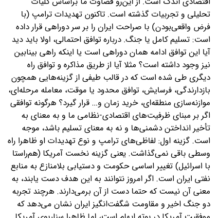
اقتصادی اندک است. از این‌رو قضاوت ما بر‌اساس کلیات
تحلیلی و تجربیات گذشته است. تاکنون تهدیدات ترامپ (با
فرض واقعی‌بودن) با صراحت ایران را بر سر دوراهی قرار داده
است: تسلیم کامل یا جنگ.
درباره توافق احتمالی، اولا‌ باید دید
‌آیا این توافق ادامه همان دوراهی است یا اینکه راهی بینابین
نیز وجود داشته است؟ مثلا آیا از طریق مذاکره و توافق راه
دیگری طی شده است که در قالب طیفی از گزینه‌هایی همچون
بازدارندگی، فرسایش، توافق محدود یا موقت، معامله مرحله‌ای،
موازنه‌سازی منطقه‌ای، خرید زمان و... قرار گیرد؟ هرگونه توافقی
اگر بر مبنای ظرفیت‌های اقتصادی-نظامی ما و به معنای به
تأخیر انداختن دشمنی‌ها و نه به معنای تسلیم باشد، موجه
است. گزینه اول: لفاظی‌های ترامپ و نوع تهدیدات او ظاهرا راه
وسطی باقی نمی‌گذاشت. یعنی گزینه نخست آمریکا (هم‌راستا
با اسرائیل) تغییر اساسی حکومت و دستیابی بلامنازع به منابع
نفتی ایران است. اگر امروز نتوانند به این هدف دست یابند، به
معنی آن نیست که حتما دست از آن بر‌می‌دارند. هرچند تجربه
دو جنگ اخیر و مقاومت شگفت‌انگیز ایران نشان می‌دهد که
موفقیت آمریکا در بوته ابهام است، اما ظاهرا سناریوی آمریکا