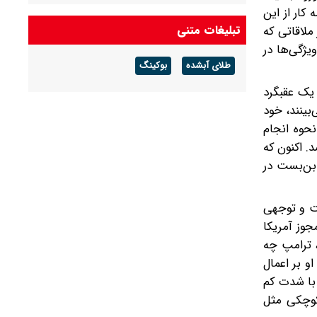
کار از این
تبلیغات متنی
ملاقاتی که
یژگی‌ها در
طلای آبشده
بوکینگ
ز نشست اسلام‌آباد حتی در مقایسه با مذاکرات غیرمستقیم تا قبل از جنگ 40 روزه یک عقبگرد
بینند، خود
نحوه انجام
. اکنون که
بن‌بست در
امه غنی‌سازی در ایران و محموله اورانیوم 60 درصدی است و توجهی
جوز آمریکا
، ترامپ چه
و بر اعمال
 با شدت کم
 کوچکی مثل