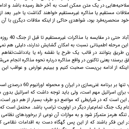
اصلاحیه‌هایی در یک متن ممکن است به آخر خط رسیده باشد و ادامه 
ملاقات مستقیم یا مذاکره غیرمستقیم خواهند گذاشت یا خیر. بعد از 
خود منحصربه‌فرد بود، شواهدی حاکی از اینکه ملاقات دیگری با آن و
بدون شک، این روش مذاکراتی مکتوب بعد ا
ین مرحله اطمینانی نسبت به امکان گشایش ندارند، دلیلی هم نمی‌
ن طریق بتوانند در قالب یک طرح یا نقشه راه یا یادداشت‌تفاهم 
برسند؛ یعنی تاکنون در واقع مذاکره درباره نحوه مذاکره انجام می‌شد
اینکه از ادامه بن‌بست صحبت کنیم و ببینیم عوارض و عواقب این 
این بن‌بست در شرایطی است که به نظر می‌رسد تمرکز ترامپ تنها بر برن
ت برای اسرائیل مهم است، ولی باید توجه داشت که اسرائیل بدون م
نون این است که در شرایطی که مواضع دو طرف بسیار از هم دور است
م یک جنگ تمام‌عیار دیگر در اولویت ترامپ باشد. محتمل است که ا
 تنگه هرمز متمرکز شود و به موازات آن نوعی از برخوردهای نظامی
ها در این فکر باشند که از این پس گهگاه دست به اقدامات نظامی