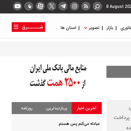
8 August 20
شــــــرق
ناوری
بازار
تصویر
استان ها
کتاب شرق
روزنامه شرق
ی
آخرین اخبار
پربازدیدترین
روزنامه
ت پرداخت
مبادله می‌کنم پس هستم
ده