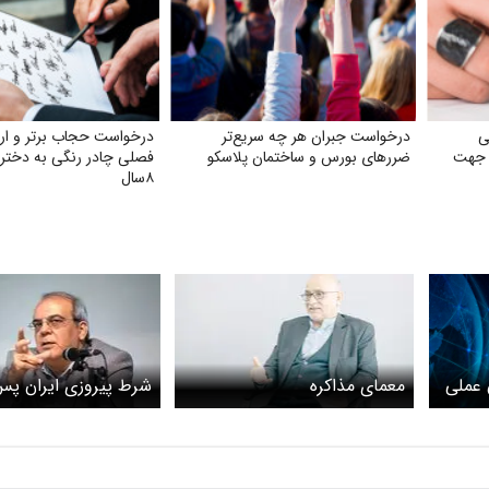
ی
درخواست جبران هر چه سریع‌تر
درخواست حجاب برتر و ارائ
 جهت
ضررهای بورس و ساختمان پلاسکو
فصلی چادر رنگی به دخترا
۸سال
 عملی
معمای مذاکره
شرط پیروزی ایران پس 
چیست؟