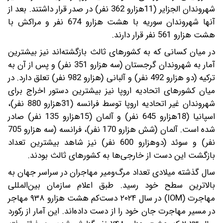
شهروندان الجزایر (11هزار‌و 362 نفر) در صدر قرار داشتند. بعد از
آنها شهروندان سوریه با هشت هزار‌و 674 نفر و مراکش با
هشت هزار‌و 561 نفر قرار دارند.
در میان کسانی که به کشورهای ثالث بازگشته‌اند نیز بیشترین
آمار به شهروندان گرجستان (سه هزار‌و 351 نفر) و پس از آن به
ترکیه (دو هزار‌و 492 نفر) و آلبانی (هزار‌و 982 نفر) تعلق دارد. در
میان کشورهای اتحادیه اروپا نیز بیشترین دستور اخراج برای
شهروندان غیر اتحادیه اروپا توسط فرانسه (31هزار‌و 880 نفر)،
اسپانیا (18هزار‌و 645 نفر) و آلمان (15هزار‌و 135 نفر) صادر
شده است. آلمان (شش هزار‌و 170 نفر)، فرانسه (سه هزار‌و 705
نفر) و سوئد (دوهزار‌و 600 نفر) نیز شاهد بیشترین تعداد
بازگشت این دست از خارجی‌ها به کشورهای ثالث بودند.
سال گذشته میلادی تعداد مرگ‌ومیر مهاجران در سراسر جهان به
بالاترین سطح خود رسید. طبق اعلام سازمان بین‌المللی
مهاجرت (IOM) در سال ۲۰۲۴ دست‌کم هشت هزار‌و ۹۳۸ مهاجر
در مسیر مهاجرت جان خود را از دست داده‌اند. این آمار از رکورد