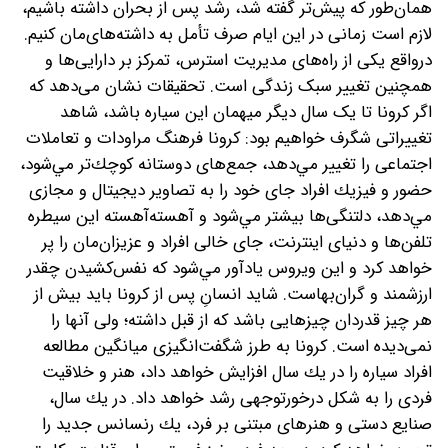
همان‌طور که پیش‌تر گفته شد، رشد پس از بحران داشته باشیم،
لازم است زمانی در این ایام صرف تأمل به داشته‌های‌مان کنیم.
درواقع یکی از راه‌های مدیریت استرس، تمرکز بر دارایی‌ها و
همچنین تغییر سبک زندگی است. تحقیقات نشان می‌دهد که
اگر کرونا تا یک سال دیگر میهمان اين سياره باشد، شاهد
تغييراتى شگرف خواهيم بود: كرونا فرهنگ مراودات و تعاملات
اجتماعى را تغيير مي‌دهد، جمع‌هاى دوستانه كوچك‌تر مي‌شود،
حضور و فيزيك افراد جاى خود را به تصاوير ديجيتال و مجازى
مي‌دهد، دلتنگی‌ها بيشتر مي‌شود و آهسته‌آهسته اين سيطره
تلفن‌ها و دنياى اينترنت، جاى خالى افراد و عزيزان‌مان را پر
خواهد كرد و این ويروس يادآور مي‌شود كه نفس‌کشیدن چقدر
ارزشمند و گران‌بهاست. شايد انسانِ پس از كرونا بايد بيش از
هر چيز قدردان چیزهایی باشد که از قبل داشته؛ ولی آنها را
نمی‌دیده است. كرونا به طرز شگفت‌انگيزى ميانگين مطالعه
افراد سياره را در يك سال افزايش خواهد داد، هنر و خلاقيت
فردى را به شكل درخور‌توجهى رشد خواهد داد. در يك سال،
صنايع دستى و هنرهاى مبتنى بر فرد، يك رنسانس جدید را