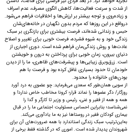
تجربه خواهد كرد. در بعد فردی نیز فرصتی برای قناعت، کاستن
از شدت و سرعت فعالیت‌ها، کاهش الگوی مصرف، عدم اسراف
و زیاده‌روی و توجه بیشتر بر ارزش‌ها و اخلاقیات فراهم می‌شود‌.
درواقع در این روزها که مردم بدون نگهبان در خانه‌های‌شان
حبس و زندانی شده‌اند، فرصت بیشتری برای بازنگری بر سبک
زندگی خود و به شیوه فشرده، فرصت خوبی برای تغییر و اصلاح
عادت‌ها و روش زندگی‌مان فراهم شده است. دوری اجباری از
دنیای بیرون، زمان خوبی برای پرداختن به درون و خویشتن
است. زرق‌و‌برق زیبایی‌ها و پیشرفت‌های ظاهری، ما را از دیدن
خودمان تا حدود بسیاری غافل کرده بود و فرصت با هم
بودن‌های خانواده را محدود.
از سویی همان‌طور که سعدی می‌فرماید: چو عضوی به درد آورد
روزگار/ دگر عضوها را نماند قرار؛ کرونا مخاطب خاص ندارد! و
همه و همه از فقیر و غنی، رئیس و وزیر تا کارگر و گدا را
نمی‌شناسد؛ بنابراین احساس مسئولیت اجتماعی ما را در قبال
بیماری کودکان فقیر در روستاها نیز به ما یادآوری می‌کند.
به‌این‌ترتیب سبک زندگی استاندارد با همه ضرورت‌های آن برای
شهروندان پدیدار شده است. اموری که در گذشته فقط برخی از