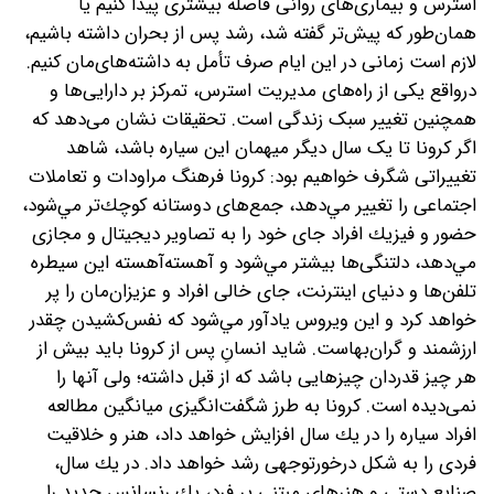
استرس و بیماری‌های روانی فاصله بیشتری پیدا کنیم یا
همان‌طور که پیش‌تر گفته شد، رشد پس از بحران داشته باشیم،
لازم است زمانی در این ایام صرف تأمل به داشته‌های‌مان کنیم.
درواقع یکی از راه‌های مدیریت استرس، تمرکز بر دارایی‌ها و
همچنین تغییر سبک زندگی است. تحقیقات نشان می‌دهد که
اگر کرونا تا یک سال دیگر میهمان اين سياره باشد، شاهد
تغييراتى شگرف خواهيم بود: كرونا فرهنگ مراودات و تعاملات
اجتماعى را تغيير مي‌دهد، جمع‌هاى دوستانه كوچك‌تر مي‌شود،
حضور و فيزيك افراد جاى خود را به تصاوير ديجيتال و مجازى
مي‌دهد، دلتنگی‌ها بيشتر مي‌شود و آهسته‌آهسته اين سيطره
تلفن‌ها و دنياى اينترنت، جاى خالى افراد و عزيزان‌مان را پر
خواهد كرد و این ويروس يادآور مي‌شود كه نفس‌کشیدن چقدر
ارزشمند و گران‌بهاست. شايد انسانِ پس از كرونا بايد بيش از
هر چيز قدردان چیزهایی باشد که از قبل داشته؛ ولی آنها را
نمی‌دیده است. كرونا به طرز شگفت‌انگيزى ميانگين مطالعه
افراد سياره را در يك سال افزايش خواهد داد، هنر و خلاقيت
فردى را به شكل درخور‌توجهى رشد خواهد داد. در يك سال،
صنايع دستى و هنرهاى مبتنى بر فرد، يك رنسانس جدید را