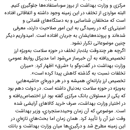
مرکزی و وزارت بهداشت از بروز سوءاستفاده‌ها جلوگیری کنیم.
البته مواردی از تخلف در این زمینه وجود داشته و اتفاقاتی افتاده
است که متخلفان شناسایی و به دستگاه‌های قضائی و
امنیتی‌ای که در رسیدگی به این امور صلاحیت دارند، معرفی
شده‌اند و پرونده‌هایشان به جریان افتاده است. امیدواریم دیگر
چنین موضوعاتی تکرار نشود.
اگرچه هر چندوقت يك‌بار تخلف در حوزه سلامت به‌ويژه ارز
تخصيص‌يافته به آن خبرساز مي‌شود اما مديركل روابط عمومي
وزارت بهداشت در گفت‌وگو با «شرق» اظهار كرد: «ميزان
تخلفات نسبت به گذشته كاهش پيدا كرده است».
تخصيص ارز يارانه‌اي هميشه و در هر دوره‌اي حاشيه‌هايي
به‌ويژه در حوزه سلامت به‌دنبال داشته است. در دولت دهم بود
كه یکی از مسئولان بانک مرکزی گفته بود ارز اختصاص‌یافته و
در اختیار وزارت بهداشت، صرف خرید کالاهای آرایشی شده
است. موضوعي كه آن زمان وحيددستجردي، وزير بهداشت
وقت نيز آن را تأييد كرد. همان زمان اما بحث‌هاي تازه‌اي در
اين زمینه مطرح شد و درگيري‌ها ميان وزارت بهداشت و بانك