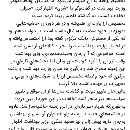
تخصيص‌يافته به آن خبرساز مي‌شود اما مديركل روابط عمومي
وزارت بهداشت در گفت‌وگو با «شرق» اظهار كرد: «ميزان
تخلفات نسبت به گذشته كاهش پيدا كرده است».
تخصيص ارز يارانه‌اي هميشه و در هر دوره‌اي حاشيه‌هايي
به‌ويژه در حوزه سلامت به‌دنبال داشته است. در دولت دهم بود
كه یکی از مسئولان بانک مرکزی گفته بود ارز اختصاص‌یافته و
در اختیار وزارت بهداشت، صرف خرید کالاهای آرایشی شده
است. موضوعي كه آن زمان وحيددستجردي، وزير بهداشت
وقت نيز آن را تأييد كرد. همان زمان اما بحث‌هاي تازه‌اي در
اين زمینه مطرح شد و درگيري‌ها ميان وزارت بهداشت و بانك
مركزي كه خود وظيفه تخصيص ارز را به شركت‌هاي دارويي و
تجهيزات بر عهده داشت، بالا گرفت.
بااين‌حال تغییر دولت و گذشت سال‌ها از آن موقع و تغییر
سياست‌ها نيز منجر نشد تخلفات در اين حوزه از بين برود؛
به‌طوري‌كه هربار خبر تازه‌اي در اين زمينه حاشيه‌ساز شد. علاوه
بر حاشيه‌‌هاي جديد در زمينه واردات لوازم آرايشي و بهداشتي
به‌جاي دارو، پيش‌ازاين نيز سعيد نمكي، وزير بهداشت اظهار
كرده بود: «برخی رفته‌اند دو میلیون یورو استنت قلبی وارد کنند