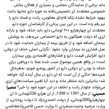
ماه، برخی از نمایندگان مجلس و بسیاری از فعالان بخش
خصوصی معتقدند ارز تخصیص‌یافته به حوزه دارو نه‌تنها باعث
بهبود شرایط نشده بلکه قاچاق معکوس، رانت و فساد دارو را
نیز رقم زده است. در این بین برخی از کارشناسان حوزه دارو
معتقدند ارز چهارهزارو ۲۰۰ تومانی دارو باید حذف شود و یارانه
ارزی که دولت هم‌اکنون به دارو اختصاص می‌دهد، به پوشش
بیمه‌ای اضافه شود و از طریق بیمه از بیماران حمایت شود تا در
عمل فشاری به بیماران وارد نشود. نگرانی اصلی حذف ارز دولتی
دارو، افزایش قیمت دارو و فشارهای اقتصادی روی بیماران
است؛ در واقع همین موضوع سبب شده عملا با دوراهی برای
حذف یا بودن ارز دولتی دارو در کشور روبه‌رو شویم. به‌هر‌حال
شنيده‌‌ها حاكي از آن است كه ارز دارو در سال آينده آزاد خواهد
شد؛ بنابراين بايد منتظر ماند و ديد آيا تغيير سياست‌هاي ارزي
مي‌‌تواند جلودار رانت و تخلف در اين حوزه شود يا خير؟
سميرا
حسيني:
از سال 1391 تا 1398، از ارز هزارو 226تومانی تا ارز
چهارهزارو200تومانی، از دولت احمدی‌نژاد تا دولت روحانی، از
وزارت مرضیه وحیددستجردی تا وزارت حسن قاضی‌زاده‌هاشمی