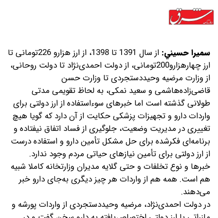
سميرا حسيني:
از سال 1391 تا 1398، از ارز هزارو 226تومانی تا
ارز چهارهزارو200تومانی، از دولت احمدی‌نژاد تا دولت روحانی،
از وزارت مرضیه وحیددستجردی تا وزارت حسن
قاضی‌زاده‌هاشمی و سعید نمکی، به لحاظ تقویمی مدتی
طولانی گذشته است اما خبرهای سوءاستفاده از ارز دولتی برای
واردات دارو و تجهیزات پزشکی حکایت از آن دارد که گویا هیچ
تغییری در مدیریت وضعیت، جلوگیری از فساد اتفاق نیفتاده و
برنامه‌ای فکر‌شده برای حل مشکل تأمین دارو و استفاده درست
از ارز دولتی برای تأمین نیازهای حیاتی مردم وجود ندارد.
خبرها و نوع تخلفات و حتی گلایه مدیران وزارتخانه کاملا شبیه
هم است. همه هم از واردات هر چیز دیگری به‌جای دارو خبر
می‌دهند.
در دولت احمدی‌نژاد، مرضیه وحید‌دستجردی از واردات پورشه و
مازراتی با ارز دولتی اختصاص‌یافته به دارو سخن گفت و در