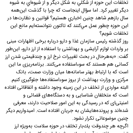
تخلفات اين حوزه از شكلي به شكل ديگر و از شيوه‌اي به شيوه
ديگر تغيير كرد. اما سؤال اينجاست كه چرا با گذشت اين‌همه
سال بازهم شاهد چنين اخباري هستيم؟ قوانين و نظارت‌ها در
اين حوزه چطور عمل مي‌كنند كه تاكنون نتوانسته‌ايم مانع اين
تخلفات شويم؟
روز گذشته رئیس سازمان غذا و دارو درباره برخی اظهارات مبنی
بر واردات لوازم آرایشی و بهداشتی با استفاده از ارز دارو، این‌طور
گفت: «به‌هر‌حال در بحث تغییرات نرخ ارز و چندقیمتی شدن ارز
کسانی هم هستند که سوءاستفاده می‌کنند. برنامه‌ریزی ما این
است که با ارتباط بهتر سامانه‌ها میان وزارت صمت، بانک
مرکزی و وزارت بهداشت از بروز سوءاستفاده‌ها جلوگیری کنیم.
البته مواردی از تخلف در این زمینه وجود داشته و اتفاقاتی افتاده
است که متخلفان شناسایی و به دستگاه‌های قضائی و
امنیتی‌ای که در رسیدگی به این امور صلاحیت دارند، معرفی
شده‌اند و پرونده‌هایشان به جریان افتاده است. امیدواریم دیگر
چنین موضوعاتی تکرار نشود.
اگرچه هر چندوقت يك‌بار تخلف در حوزه سلامت به‌ويژه ارز