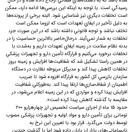
شده باشد كه به دستگاه‌هاي قضائي ارجاع داده شده و در حال
رسيدگي است. با توجه به اينكه اين بررسي‌‌ها ادامه دارد، ممكن
است تخلفات ديگري نيز شناسايي شود. البته برخي از پرونده‌ها
به دلیل تأخير در ايفاي تعهدات است كه لزوما ممكن است
تخلف نباشد و توجه قانوني داشته باشد كه در اين صورت جزء
تخلفات به شمار نمي‌آيند. درحال‌حاضر بالاترين حساسيت‌ را در
بدنه نظام سلامت در زمينه ايفاي تعهدات داريم و به‌شدت با
تخلفات برخورد مي‌كنيم و قرارگاه تأمين دارو و تجهيزات پزشكي
در همين راستا تشكيل شد كه شفافيت‌ها افزايش و زمينه بروز
تخلفات كاهش پيدا كند و مديركل مربوطه نظارت در دستگاه
سازمان بازرسي كل كشور به قرارگاه افزوده شود تا ضريب
اطمينان از شفاف‌سازي‌ها ارتقا پيدا كند. به‌طوركلي شفافيت
افزايش پيدا كرده و مواردي كه در اين زمينه اعلام مي‌شود، در
مقايسه با گذشته كاهش پيدا كرده است».
حدود ۱۵ ماه از اجرای سیاست تخصیص ارز چهارهزارو ۲۰۰
تومانی برای تأمین دارو و مواد اولیه و تجهیزات پزشکی مصوب
توسط دولت می‌گذرد. قرار بود با تعیین این نرخ به
نابسامانی‌های بازار ارز پایان داده شود اما با گذشت چندین