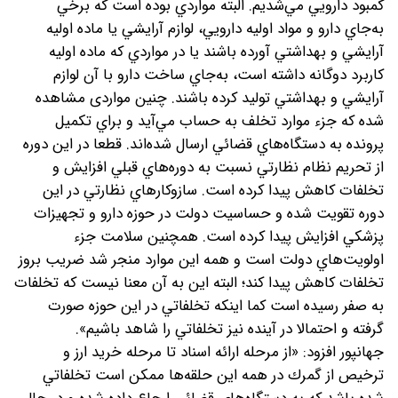
كمبود دارويي مي‌شديم. البته مواردي بوده است كه برخي
به‌جاي دارو و مواد اوليه دارويي، لوازم آرايشي يا ماده اوليه
آرايشي و بهداشتي آورده باشند يا در مواردي كه ماده اوليه
كاربرد دوگانه داشته است، به‌جاي ساخت دارو با آن لوازم
آرايشي و بهداشتي توليد كرده باشند. چنين مواردی مشاهده
شده كه جزء موارد تخلف به حساب مي‌آيد و براي تكميل
پرونده به دستگاه‌هاي قضائي ارسال شده‌اند. قطعا در اين دوره
از تحريم نظام نظارتي نسبت به دوره‌هاي قبلي افزايش و
تخلفات كاهش پيدا كرده است. سازوكارهاي نظارتي در اين
دوره تقويت شده و حساسيت دولت در حوزه دارو و تجهيزات
پزشكي افزايش پيدا كرده است. همچنين سلامت جزء
اولويت‌هاي دولت است و همه اين‌ موارد منجر شد ضريب بروز
تخلفات كاهش پيدا كند؛ البته اين به آن معنا نيست كه تخلفات
به صفر رسيده است كما اينكه تخلفاتي در اين حوزه صورت
گرفته و احتمالا در آينده نيز تخلفاتي را شاهد باشیم».
جهانپور افزود: «از مرحله ارائه اسناد تا مرحله خريد ارز و
ترخيص از گمرك در همه اين حلقه‌ها ممكن است تخلفاتي