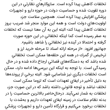
تخلفات كاهش پيدا كرده است. سازوكارهاي نظارتي در اين
دوره تقويت شده و حساسيت دولت در حوزه دارو و تجهيزات
پزشكي افزايش پيدا كرده است. همچنين سلامت جزء
اولويت‌هاي دولت است و همه اين‌ موارد منجر شد ضريب بروز
تخلفات كاهش پيدا كند؛ البته اين به آن معنا نيست كه تخلفات
به صفر رسيده است كما اينكه تخلفاتي در اين حوزه صورت
گرفته و احتمالا در آينده نيز تخلفاتي را شاهد باشیم».
جهانپور افزود: «از مرحله ارائه اسناد تا مرحله خريد ارز و
ترخيص از گمرك در همه اين حلقه‌ها ممكن است تخلفاتي
شده باشد كه به دستگاه‌هاي قضائي ارجاع داده شده و در حال
رسيدگي است. با توجه به اينكه اين بررسي‌‌ها ادامه دارد، ممكن
است تخلفات ديگري نيز شناسايي شود. البته برخي از پرونده‌ها
به دلیل تأخير در ايفاي تعهدات است كه لزوما ممكن است
تخلف نباشد و توجه قانوني داشته باشد كه در اين صورت جزء
تخلفات به شمار نمي‌آيند. درحال‌حاضر بالاترين حساسيت‌ را در
بدنه نظام سلامت در زمينه ايفاي تعهدات داريم و به‌شدت با
تخلفات برخورد مي‌كنيم و قرارگاه تأمين دارو و تجهيزات پزشكي