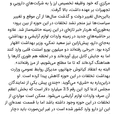
مركزي كه خود وظيفه تخصيص ارز را به شركت‌هاي دارويي و
تجهيزات بر عهده داشت، بالا گرفت.
بااين‌حال تغییر دولت و گذشت سال‌ها از آن موقع و تغییر
سياست‌ها نيز منجر نشد تخلفات در اين حوزه از بين برود؛
به‌طوري‌كه هربار خبر تازه‌اي در اين زمينه حاشيه‌ساز شد. علاوه
بر حاشيه‌‌هاي جديد در زمينه واردات لوازم آرايشي و بهداشتي
به‌جاي دارو، پيش‌ازاين نيز سعيد نمكي، وزير بهداشت اظهار
كرده بود: «برخی رفته‌اند دو میلیون یورو استنت قلبی وارد کنند
اما به جایش کابل برق آورده‌اند و در لحظه هم طوری کارها را
هماهنگ کرده‌اند که تا ما مطلع می‌شویم، از مرز رفته‌اند».
البته به اعتقاد كيانوش جهانپور، مديركل روابط عمومي وزارت
بهداشت تخلفات در اين حوزه كاهش پيدا كرده است. او
در‌اين‌باره به «شرق» مي‌گويد: «چندي پيش يكي از نمايندگان
مجلس ادعا كرد این رقم 3.5 ميليارد دلار است كه بخش اعظم
آن صرف واردات لوازم آرایشی می‌شود. ممكن است مواردي از
تخلفات در اين حوزه وجود داشته باشد اما با قسمت عمده‌اي از
اين ارز دارو وارد كشور شده است در غير اين‌صورت بايد دچار