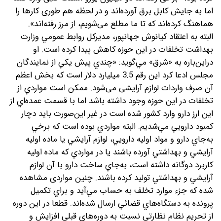
اما به جایش کابل برق آورده‌اند و در لحظه هم طوری کارها را
هماهنگ کرده‌اند که تا ما مطلع می‌شویم، از مرز رفته‌اند».
البته به اعتقاد كيانوش جهانپور، مديركل روابط عمومي وزارت
بهداشت تخلفات در اين حوزه كاهش پيدا كرده است. او
در‌اين‌باره به «شرق» مي‌گويد: «چندي پيش يكي از نمايندگان
مجلس ادعا كرد این رقم 3.5 ميليارد دلار است كه بخش اعظم
آن صرف واردات لوازم آرایشی می‌شود. ممكن است مواردي از
تخلفات در اين حوزه وجود داشته باشد اما با قسمت عمده‌اي از
اين ارز دارو وارد كشور شده است در غير اين‌صورت بايد دچار
كمبود دارويي مي‌شديم. البته مواردي بوده است كه برخي
به‌جاي دارو و مواد اوليه دارويي، لوازم آرايشي يا ماده اوليه
آرايشي و بهداشتي آورده باشند يا در مواردي كه ماده اوليه
كاربرد دوگانه داشته است، به‌جاي ساخت دارو با آن لوازم
آرايشي و بهداشتي توليد كرده باشند. چنين مواردی مشاهده
شده كه جزء موارد تخلف به حساب مي‌آيد و براي تكميل
پرونده به دستگاه‌هاي قضائي ارسال شده‌اند. قطعا در اين دوره
از تحريم نظام نظارتي نسبت به دوره‌هاي قبلي افزايش و