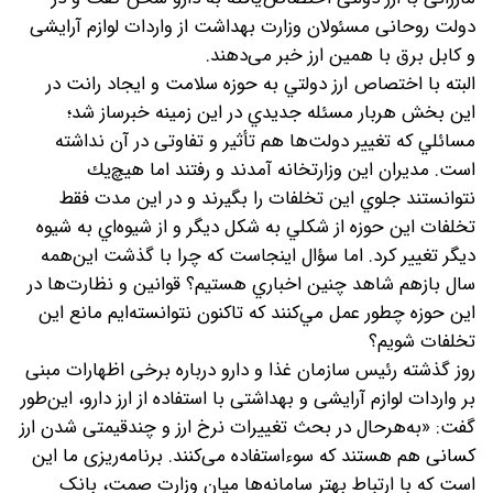
دولت روحانی مسئولان وزارت بهداشت از واردات لوازم آرایشی
و کابل برق با همین ارز خبر می‌دهند.
البته با اختصاص ارز دولتي به حوزه سلامت و ايجاد رانت در
اين بخش هربار مسئله‌ جديدي در اين زمينه خبرساز شد؛
مسائلي كه تغییر دولت‌ها هم تأثیر و تفاوتی در آن نداشته
است. مديران اين وزارتخانه آمدند و رفتند اما هيچ‌يك
نتوانستند جلوي اين تخلفات را بگيرند و در اين مدت فقط
تخلفات اين حوزه از شكلي به شكل ديگر و از شيوه‌اي به شيوه
ديگر تغيير كرد. اما سؤال اينجاست كه چرا با گذشت اين‌همه
سال بازهم شاهد چنين اخباري هستيم؟ قوانين و نظارت‌ها در
اين حوزه چطور عمل مي‌كنند كه تاكنون نتوانسته‌ايم مانع اين
تخلفات شويم؟
روز گذشته رئیس سازمان غذا و دارو درباره برخی اظهارات مبنی
بر واردات لوازم آرایشی و بهداشتی با استفاده از ارز دارو، این‌طور
گفت: «به‌هر‌حال در بحث تغییرات نرخ ارز و چندقیمتی شدن ارز
کسانی هم هستند که سوءاستفاده می‌کنند. برنامه‌ریزی ما این
است که با ارتباط بهتر سامانه‌ها میان وزارت صمت، بانک