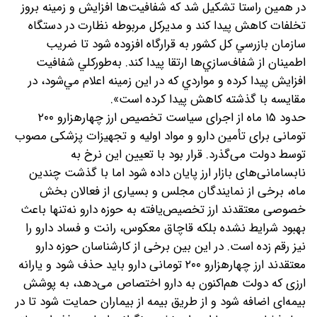
در همين راستا تشكيل شد كه شفافيت‌ها افزايش و زمينه بروز
تخلفات كاهش پيدا كند و مديركل مربوطه نظارت در دستگاه
سازمان بازرسي كل كشور به قرارگاه افزوده شود تا ضريب
اطمينان از شفاف‌سازي‌ها ارتقا پيدا كند. به‌طوركلي شفافيت
افزايش پيدا كرده و مواردي كه در اين زمينه اعلام مي‌شود، در
مقايسه با گذشته كاهش پيدا كرده است».
حدود ۱۵ ماه از اجرای سیاست تخصیص ارز چهارهزارو ۲۰۰
تومانی برای تأمین دارو و مواد اولیه و تجهیزات پزشکی مصوب
توسط دولت می‌گذرد. قرار بود با تعیین این نرخ به
نابسامانی‌های بازار ارز پایان داده شود اما با گذشت چندین
ماه، برخی از نمایندگان مجلس و بسیاری از فعالان بخش
خصوصی معتقدند ارز تخصیص‌یافته به حوزه دارو نه‌تنها باعث
بهبود شرایط نشده بلکه قاچاق معکوس، رانت و فساد دارو را
نیز رقم زده است. در این بین برخی از کارشناسان حوزه دارو
معتقدند ارز چهارهزارو ۲۰۰ تومانی دارو باید حذف شود و یارانه
ارزی که دولت هم‌اکنون به دارو اختصاص می‌دهد، به پوشش
بیمه‌ای اضافه شود و از طریق بیمه از بیماران حمایت شود تا در