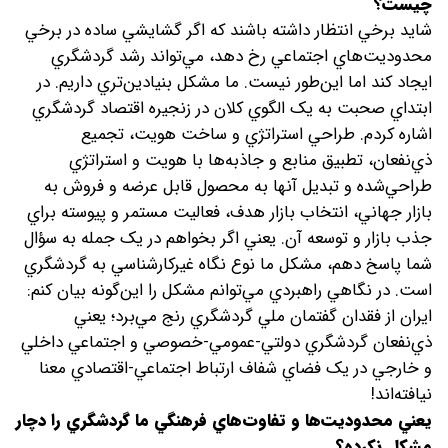
چيست؟
شايد برخي انتظار داشته باشند که اگر گشايشي ساده در برخي
محدوديت‌هاي اجتماعي رخ دهد، مي‌تواند رشد گردشگري
ايجاد کند اما اين‌طور نيست. ما مشکل بنيادين‌تري داريم. در
ابتداي صحبت به يک الگوي کلان در زنجيره اقتصاد گردشگري
اشاره کردم. طراحي استراتژي و ساخت هويت،‌ تجميع
ذي‌نفعان، تطبيق منابع و جاذبه‌ها با هويت و استراتژي
طراحي‌شده و تبديل آنها به محصول قابل عرضه و فروش به
بازار جهاني، انتخاب بازار هدف، فعاليت مستمر و پيوسته براي
جذب بازار و توسعه آن. يعني اگر بخواهم در يک جمله به سؤال
شما پاسخ دهم، مشکل ما نوع نگاه غيرکارشناسي به گردشگري
است. در نگاهي راهبردي مي‌توانم مشکل را اين‌گونه بيان کنم:
ايران از فقدان گفتمان ملي گردشگري رنج مي‌برد؛ يعني
ذي‌نفعان گردشگري دولتي-عمومي-خصوصي و اجتماعي داخلي
و خارجي در يک فضاي شفاف ارتباط اجتماعي-اقتصادي معنا
نيافته‌اند!
يعني محدوديت‌ها و تفاوت‌هاي فرهنگي ما گردشگري را دچار
مشکل نکرده؟