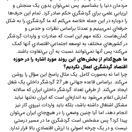
مردمان دنيا را بشناسيم. پس نمي‌توان بدون يک سنجش و
ارزيابي علمي براي گردشگري حکم صادر کرد. تمام اين حرف‌ها
را دوباره در اين جمله خلاصه مي‌کنم که ما گردشگري را به شکل
حرفه‌اي نمي‌بينيم و عمدتا براساس نظرات و حدس و
گمان‌هاست. نکته مهم اين است که صادرات و واردات گردشگر
در کشورهاي مختلف به توسعه اجتماعي-اقتصادي آنها کمک
مي‌کند؛ پس آنها نمي‌توانند نسبت به آن بي‌تفاوت باشند.
ما هيچ‌کدام از بخش‌‌هاي اين روند مورد اشاره را در حوزه
اقتصاد گردشگري اعمال نکرديم؟
چرا اما نه به‌صورت کامل. يک مثال پاسخ اين سؤال را روشن
مي‌کند. براساس قاعده جهاني هر 27 گردشگر داخلي يک شغل
ايجاد مي‌کند. از طرفي تعداد گردشگر داخلي ايران که سالانه
آمارش اعلام مي‌شود به اندازه‌اي است که ايران نه‌تنها نبايد
مشکل اشتغال داشته باشد، بلکه بايد واردات نيروي کار نيز
انجام دهد، اما آيا چنين وضعي را در هيچ‌جاي ايران مي‌توان
پيدا کرد؟ پس مشخص است گردشگري ما در مسير درستي
نيست و در يک چرخه اصولي با ارزش اقتصادي بالا قرار ندارد.