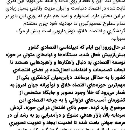
متحول کند. اين را فقط از روي علاقه و علقه نمي‌گويم؛ اين امري
ثابت‌شده در اقتصاد دنياست و ايران مزيت رقابتي بسيار زيادي
در اين بخش دارد. اميدوارم و اميد هم دارم که روزي اين باور در
تمام سطوح تصميم‌گيري ما نهادينه شود چون معتقدم
گردشگري و اقتصاد خلاق، نوش‌دارويي است پيش از مرگ
سهراب.
در حال‌و‌روز اين ايام که ديپلماسي اقتصادي کشور
بيش‌از‌پيش فعال شده، دستگاه‌ها و نهادهاي متولي در حوزه
توسعه اقتصادي به‌ دنبال راهکارها و راهبردهايي هستند تا
تبعات تصميمات و اقدامات اعمال‌شده بر فضاي اقتصادي
کشور را به حداقل برسانند. در‌اين‌ميان گردشگري يکي از
مهم‌ترين حوزه‌هاي اقتصاد خلاق و نوآورانه جهان امروز به
‌شمار مي‌رود که خلأ وجود تصوير و جايگاه مشخص از
کشورمان آسيب‌هاي فراواني را به چرخه اقتصادي اين
موضوع وارد کرده. حجم بالاي اشتغال در اين حوزه، گردش
سرمايه بالا، بازار هدفي متنوع و درآمدزايي رو به رشد آن در
عرصه جهاني باعث شده تا اهميت ايجاد و تقويت تصويري