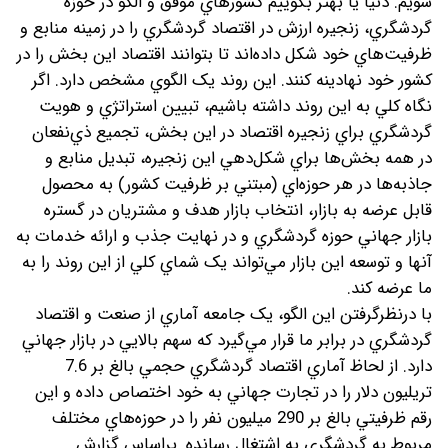
شويم. دنيا يا بهتر بگوييم کشورهاي موفق و الگو در حوزه
گردشگري، زنجيره ارزش در اقتصاد گردشگري را در زمینه منابع و
ظرفيت‌هاي خود شکل داده‌‌اند تا بتوانند اقتصاد اين بخش را در
کشور خود نهادينه کنند. اين روند يک الگوي مشخص دارد. اگر
نگاه کلي به اين روند داشته باشيم، تبيين استراتژي و هويت
گردشگري براي زنجيره اقتصاد در اين بخش، تجميع ذي‌نفعان
در همه بخش‌ها براي شکل‌دهي اين زنجيره، تبديل منابع و
جاذبه‌ها در هر حوزه‌اي (مبتني بر ظرفيت کشور) به محصول
قابل عرضه به بازار، انتخاب بازار هدف و مشتريان در گستره
بازار جهاني حوزه گردشگري و در نهايت جذب و ارائه خدمات به
آنها و توسعه اين بازار مي‌تواند يک شماي کلي از اين روند را به
ما عرضه کند.
با درنظرگرفتن اين الگو، يک جامعه آماري از صنعت و اقتصاد
گردشگري در برابر ما قرار مي‌گيرد که سهم بالايي در بازار جهاني
دارد. از لحاظ آماري اقتصاد گردشگري حجمي بالغ بر 7.6
تريليون دلار را در تجارت جهاني به خود اختصاص داده و اين
رقم ظرفيتي بالغ بر 290 ميليون نفر را در حوزه‌هاي مختلف
مربوط به گردشگري به اشتغال رسانده. بر‌اساس گزارش