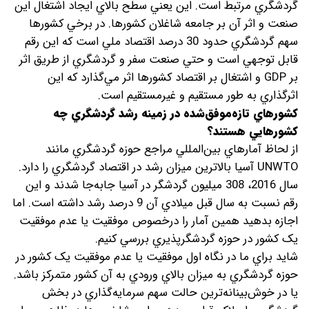
گردشگري مرتبط است. اين يعني سطح بالاي ايجاد اشتغال اين
صنعت و اثر آن بر جامعه شاغلان کشورها. در برخي کشورها
سهم گردشگري حدود 30 درصد اقتصاد ملي است که اين رقم
قابل توجهي است و حتي صنعت سفر و گردشگري از طريق اثر
بر GDP و اشتغال بر اقتصاد کشورها اثر مي‌گذارد که اين
اثرگذاري به طور مستقيم و غيرمستقيم است.
كشورهاي تازه‌موفق‌شده در زمينه رشد گردشگري چه
کشورهايي هستند؟
از لحاظ آمارهاي بين‌المللي مراجع حوزه گردشگري مانند
UNWTO آسيا بالاترين ميزان رشد در اقتصاد گردشگري را دارد.
سال 2016، 308 ميليون گردشگر در آسيا جابه‌جا شدند و اين
رقم نسبت به سال قبل ميلادي آن 9 درصد رشد داشته است. اما
اجازه بدهيد همين آمار را درخصوص موفقيت يا عدم موفقيت
يک کشور در حوزه گردشگرپذيري بررسي کنيم.
شايد براي ما در نگاه اول موفقيت يا عدم موفقيت يک کشور در
حوزه گردشگري به ميزان بالاي ورودي به آن کشور متمرکز باشد.
يا در خوش‌بينانه‌ترين حالت سهم سرمايه‌گذاري در بخش