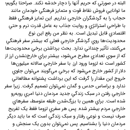
البته در صورتي که حريم آنها را دچار خدشه نکند. صراحتا بگويم؛
ما توانايي فروش نقاط قوت و متمايز فرهنگي خودمان مانند
حجاب را به گردشگران خارجي نداريم. اين تمايز فرهنگي فقط
با طراحي استراتژي و روايت جذاب به عامل قدرت نرم و حتي
اقتصادي قابل تبديل است. به نظر من رفع اين نوع
محدوديت‌ها روي گردشگر خارجي فعلي که بيشتر سفر فرهنگي
مي‌کنند، تأثير چنداني ندارد. بحث برداشتن برخي محدوديت‌ها
که از سوي تعدادي مطرح مي‌شود، بيشتر براي خارج‌نشدن ارز از
کشور است نه لزوما ورود ارز. با سفر خارجي سالانه ميليون‌ها
دلار از کشور خارج مي‌شود که برخي مي‌گويند مي‌توان جلوي
خروج اين مقدار را گرفت که اين برداشت پشتوانه مطالعاتي
ندارد و براساس حدس و گمان نمي‌توان تصميم گرفت. زيرا سفر
خارجي رفتن در سبک زندگي جديد مردمان دنيا امري روبه‌رو
شده است. براي همين با بزرگ‌شدن طبقه متوسط، سفرهاي
خارجي مردم بيشتر شده. پس هر سفري لزوما فقط يک تفريح
صرف نيست و نوعي رفتار و سبک زندگي است که ما بايد ديگر
مردمان دنيا را بشناسيم. پس نمي‌توان بدون يک سنجش و