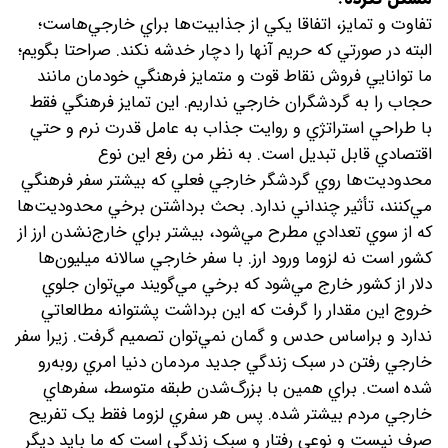
تفاوت و تمايز، اتفاقا يکي از جذابيت‌ها براي خارجي‌هاست؛
البته در صورتي که حريم آنها را دچار خدشه نکند. صراحتا بگويم؛
ما توانايي فروش نقاط قوت و متمايز فرهنگي خودمان مانند
حجاب را به گردشگران خارجي نداريم. اين تمايز فرهنگي فقط
با طراحي استراتژي و روايت جذاب به عامل قدرت نرم و حتي
اقتصادي قابل تبديل است. به نظر من رفع اين نوع
محدوديت‌ها روي گردشگر خارجي فعلي که بيشتر سفر فرهنگي
مي‌کنند، تأثير چنداني ندارد. بحث برداشتن برخي محدوديت‌ها
که از سوي تعدادي مطرح مي‌شود، بيشتر براي خارج‌نشدن ارز از
کشور است نه لزوما ورود ارز. با سفر خارجي سالانه ميليون‌ها
دلار از کشور خارج مي‌شود که برخي مي‌گويند مي‌توان جلوي
خروج اين مقدار را گرفت که اين برداشت پشتوانه مطالعاتي
ندارد و براساس حدس و گمان نمي‌توان تصميم گرفت. زيرا سفر
خارجي رفتن در سبک زندگي جديد مردمان دنيا امري روبه‌رو
شده است. براي همين با بزرگ‌شدن طبقه متوسط، سفرهاي
خارجي مردم بيشتر شده. پس هر سفري لزوما فقط يک تفريح
صرف نيست و نوعي رفتار و سبک زندگي است که ما بايد ديگر