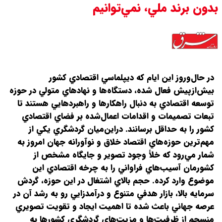
بدون برند ملي،‌ نمي‌توانيم
۱۴۰۵/ صعود طلا ادامه‌دار شد
قیمت طلا ۱۸ عیار امروز جمعه ۱۶ مرداد
۱۴۰۵ اعلام شد/ طلا بر مدار صعود
در حال‌و‌روز اين ايام که ديپلماسي اقتصادي کشور
قیمت نفت امروز جمعه ۱۶ مرداد ۱۴۰۵
بيش‌از‌پيش فعال شده، دستگاه‌ها و نهادهاي متولي در حوزه
توسعه اقتصادي به‌ دنبال راهکارها و راهبردهايي هستند تا
/ نفت صعودی شد + جدول
تبعات تصميمات و اقدامات اعمال‌شده بر فضاي اقتصادي
کشور را به حداقل برسانند. در‌اين‌ميان گردشگري يکي از
مهم‌ترين حوزه‌هاي اقتصاد خلاق و نوآورانه جهان امروز به
‌شمار مي‌رود که خلأ وجود تصوير و جايگاه مشخص از
کشورمان آسيب‌هاي فراواني را به چرخه اقتصادي اين
موضوع وارد کرده. حجم بالاي اشتغال در اين حوزه، گردش
سرمايه بالا، بازار هدفي متنوع و درآمدزايي رو به رشد آن در
عرصه جهاني باعث شده تا اهميت ايجاد و تقويت تصويري
منسجم از ظرفيت‌ها و مزيت‌هاي گردشگري کشورها به