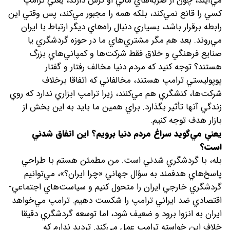
مي‌آيند، چون از ضربه‌هاي مالي او ترس دارند، يعني ترامپ
کسي را قانع نمي‌کند، بلکه همه را مجبور مي‌کند، پس وقتي اين
رابطه برقرار باشد، بسياري دنبال راه‌هاي ديگر ارتباط با ايران
مي‌روند. بعد هم مگر مشتري‌هاي ما در حوزه گردشگري يا
صنايع فرهنگي و خلاق فقط شرکت‌ها و کمپاني‌هاي بزرگ
هستند؟ توجه کنيد که مردم دنيا مخالف رفتار و گفتار
پوپوليستي ترامپ هستند، مخالفاني که اتفاقا برخلاف
شرکت‌ها، کنشگري هم مي‌کنند، زیرا ترامپ ابزاري ندارد که روي
زندگي آنها تأثير بگذارد. براي همين ما بايد به اين بخش از
بازار هدف توجه کنيم.
يعني مي‌گويد سراغ مردم دنيا برويم؟ اين اتفاق شدني
است؟
بله، با گردشگري شدني است. من مطمئن هستم با طراحي
پاسخ‌هاي هدفمند به سؤال جهاني «چرا ايران؟»، مي‌توانيم
گردشگري خارجي ايران را متحول کنيم و سياست‌هاي اجتماعي-
اقتصادي ضد ايراني ترامپ را شکست دهيم. ترامپ مي‌خواهد
ايران به انزوا برود و ضعيف شود، اما توسعه گردشگري دقيقا
خلاف اين خواسته ترامپ عمل مي‌کند. ترديد ندارم که