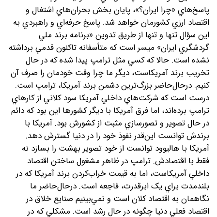
پاسخ‌هاي «چرا ايران؟»، پايان بخش بحران‌هاي اشتغال و
اقتصاد ارزي کشورمان خواهد شد. پاسخ حرفه‌اي و راهبردي به
اين سؤال تنها و تنها از طريق تدوين «برنامه برند ملي
گردشگري ايران» ميسر است که متأسفانه تاکنون قدمي برداشته
نشده است. حالا که کسي مثل ترامپ پيدا شده که در حال
تخريب برند آمريکاست، ديگر ما چرا وقت خودمان را صرف آن
کنيم. درحال‌حاضر بزرگ‌ترين دشمن برند آمريکا، ترامپ است.
درست است که شرکت‌هاي داخلي آمريکا سود کلاني از کارهاي
ترامپ برده‌‌اند، اما فرق آمريکا با ديگر کشورها اين بود که دائم
در حال تصوير و تصورسازي مثبت از کشورش بود. آمريکا با
برندش توانست اين‌قدر نفوذ خود را در دنيا گسترش دهد.
آمريکا با هاليوود توانست از خود تصوير بهشت را بسازد نه
فقط با اقتصادش. ترامپ در ظاهر مشغول ساختن اقتصاد
داخلي آمريکاست، اما به قيمت خراب‌کردن برند آمريکا که در
بلندمدت براي يک ابرقدرت، فاجعه است. درحال‌حاضر ما
نگاهمان به اقتصاد کلان است و نمي‌بينيم صنايع خلاق در
اقتصاد فعلي دنيا چگونه در حال رشد است. مشکلي که در