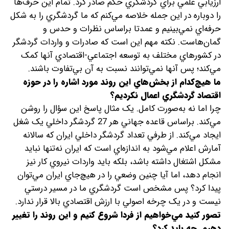
ارزيابي علمي براي گردشگري حکم صادر کرد. تمام اين حرف‌ها
را دوباره در اين جمله خلاصه مي‌کنم که ما گردشگري را به شکل
حرفه‌اي نمي‌بينيم و عمدتا براساس نظرات و حدس و
گمان‌هاست. نکته مهم اين است که صادرات و واردات گردشگر
در کشورهاي مختلف به توسعه اجتماعي-اقتصادي آنها کمک
مي‌کند؛ پس آنها نمي‌توانند نسبت به آن بي‌تفاوت باشند.
ما هيچ‌کدام از بخش‌‌هاي اين روند مورد اشاره را در حوزه
اقتصاد گردشگري اعمال نکرديم؟
چرا اما نه به‌صورت کامل. يک مثال پاسخ اين سؤال را روشن
مي‌کند. براساس قاعده جهاني هر 27 گردشگر داخلي يک شغل
ايجاد مي‌کند. از طرفي تعداد گردشگر داخلي ايران که سالانه
آمارش اعلام مي‌شود به اندازه‌اي است که ايران نه‌تنها نبايد
مشکل اشتغال داشته باشد، بلکه بايد واردات نيروي کار نيز
انجام دهد، اما آيا چنين وضعي را در هيچ‌جاي ايران مي‌توان
پيدا کرد؟ پس مشخص است گردشگري ما در مسير درستي
نيست و در يک چرخه اصولي با ارزش اقتصادي بالا قرار ندارد.
تصور کنيد مي‌خواهيم از فردا شروع کنيم و اين روند را تغيير
دهيم. چه بايد کرد؟