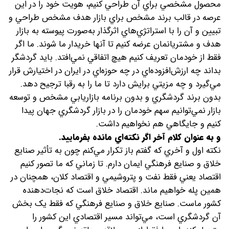
محصول مشخصي براي آن طراحي کنيم، هويت خود را در اين
عرصه در قالب برند مشخص براي بازار هدف مشخص طراحي و
تبيين و آن را با استراتژي‌هاي اثرگذار به‌صورت پيوسته به بازار
هدف و مشتريانمان عرضه کنيم تا آنها خريدار ما شوند. ما اگر
فقط از خودمان تعريف کنيم هيچ اتفاقي نمي‌افتد. بايد گردشگر
بداند چه ارزش‌افزوده‌اي در چه حوزه‌اي در ايران در اختيارش قرار
مي‌گيرد و چه مزيتي برايش دارد تا ما را به رقبا ترجيح دهد.
بدون برند گردشگري و بدون برنامه بازاريابي مشخص و توسعه
بازار نمي‌توانيم سهم خودمان را در بازار گردشگري جهان پيدا
کنيم و جايگاهي هم نخواهيم داشت.
و به عنوان کلام آخر اگر نکته‌اي مانده بفرماييد.
نکته اول و آخري که گفتم باز تکرار مي‌کنم چون به تأثير صنايع
خلاق و صنايع فرهنگي ايمان دارم. تا زماني که ما تصور کنيم
اقتصاد يعني فقط نفت و پتروشيمي و اقتصاد کلان، همچنان در
همين پله خواهيم ماند. اقتصاد خلاق است که نجات‌دهنده
کشور ماست. صنايع خلاق و صنايع فرهنگي که فقط يک بخش
آن گردشگري است، مي‌تواند مسير اقتصادي اين کشور را