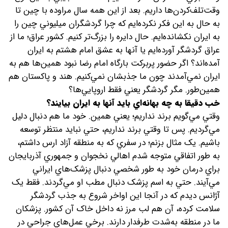
وقت‌تلف‌کردن‌ها داريم. بعد از اين همه سال مراوده با چين تا
به حال به اين فکر نکرده‌ايم که چرا گردشگران ميليوني چين را
به ايران نکشانده‌ايم. حال دايره را بزرگ‌تر کنيم. کشور عراق؛ ما از
عراق گردشگر آورده‌ايم يا آنها به عشق امام هشتم به ايران
آمده‌اند؟ اگر حضور پربرکت بارگاه امام رضا نبود همين‌ها هم به
ايران نمي‌آمدند چون ما جذبشان نمي‌کنيم. هند و پاکستان هم
همين‌طور. مگر گردشگر يعني فقط اروپايي‌ها؟
خب دقيقا به چه بهانه‌اي بايد آنها به ايران بيايند؟
وقتي مي‌گويم برند نداريم؛ يعني همين. خود ما هم دنبال دليل
مي‌گرديم. پس تا وقتي برند نداريم، حتي نبايد منتظر توسعه
باشيم. يک مثال بزنم؛ در سفري که به منطقه آزاد ارس داشتم،
به طور اتفاقي متوجه شدم اهالي نخجوان و جمهوري آذربايجان
براي درمان خود به طور شخصي دنبال پزشک‌هاي ايراني
مي‌آيند. حتي به اسم پزشک دنبال مطب او مي‌گردند. فقط يک
آژانس ديدم که در آنجا اين اواخر شروع به جذب گردشگر
سلامت کرده، آن هم لب مرز نه داخل خاک آن کشور. پزشکان
ما در منطقه به‌شدت طرفدار دارند. برخي عمل‌هاي جراحي در