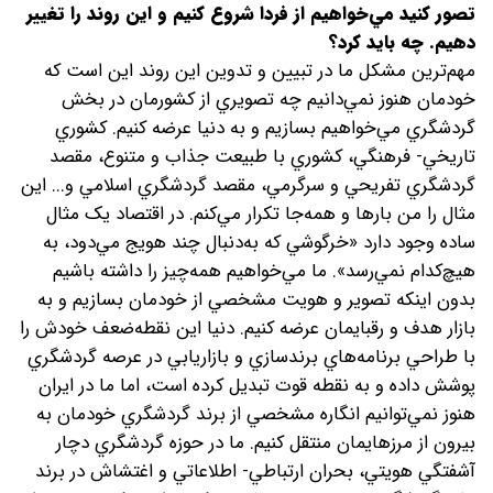
تصور کنيد مي‌خواهيم از فردا شروع کنيم و اين روند را تغيير
دهيم. چه بايد کرد؟
مهم‌ترين مشکل ما در تبيين و تدوين اين روند اين است که
خودمان هنوز نمي‌دانيم چه تصويري از کشورمان در بخش
گردشگري مي‌خواهيم بسازيم و به دنيا عرضه کنيم. کشوري
تاريخي- فرهنگي، کشوري با طبيعت جذاب و متنوع، مقصد
گردشگري تفريحي و سرگرمي، مقصد گردشگري اسلامي و... اين
مثال را من بارها و همه‌جا تکرار مي‌کنم. در اقتصاد يک مثال
ساده وجود دارد «خرگوشي که به‌دنبال چند هويج مي‌دود، به
هيچ‌کدام نمي‌رسد». ما مي‌خواهيم همه‌چيز را داشته باشيم
بدون اينکه تصوير و هويت مشخصي از خودمان بسازيم و به
بازار هدف و رقبايمان عرضه کنيم. دنيا اين نقطه‌ضعف خودش را
با طراحي برنامه‌هاي برندسازي و بازاريابي در عرصه گردشگري
پوشش داده و به نقطه قوت تبديل کرده است، اما ما در ايران
هنوز نمي‌توانيم انگاره مشخصي از برند گردشگري خودمان به
بيرون از مرزهايمان منتقل کنيم. ما در حوزه گردشگري دچار
آشفتگي هويتي، بحران ارتباطي- اطلاعاتي و اغتشاش در برند