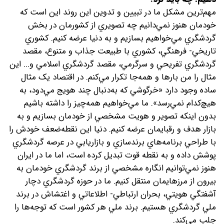
مهم‌ترين مشکل ما در تبيين و تدوين اين روند اين است که
خودمان هنوز نمي‌دانيم چه تصويري از کشورمان در بخش
گردشگري مي‌خواهيم بسازيم و به دنيا عرضه کنيم. کشوري
تاريخي- فرهنگي، کشوري با طبيعت جذاب و متنوع، مقصد
گردشگري تفريحي و سرگرمي، مقصد گردشگري اسلامي و... اين
مثال را من بارها و همه‌جا تکرار مي‌کنم. در اقتصاد يک مثال
ساده وجود دارد «خرگوشي که به‌دنبال چند هويج مي‌دود، به
هيچ‌کدام نمي‌رسد». ما مي‌خواهيم همه‌چيز را داشته باشيم
بدون اينکه تصوير و هويت مشخصي از خودمان بسازيم و به
بازار هدف و رقبايمان عرضه کنيم. دنيا اين نقطه‌ضعف خودش را
با طراحي برنامه‌هاي برندسازي و بازاريابي در عرصه گردشگري
پوشش داده و به نقطه قوت تبديل کرده است، اما ما در ايران
هنوز نمي‌توانيم انگاره مشخصي از برند گردشگري خودمان به
بيرون از مرزهايمان منتقل کنيم. ما در حوزه گردشگري دچار
آشفتگي هويتي، بحران ارتباطي- اطلاعاتي و اغتشاش در برند
ملي گردشگري هستيم. برند ملي هر کشور است که توجه‌ها را
جلب مي‌کند.