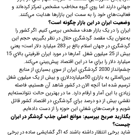
جهاني دارند اما روي گروه مخاطب مشخص تمرکز کرده‌‌اند و
فعاليت‌هاي خود را به سمت اين بازارها هدايت مي‌کنند.
وضعيت ايران در اين بازار چگونه است؟
ايران را در يک بازار هدف مشخص بررسي کنيم. اگر کشور را
به‌عنوان يک مقصد گردشگري حلال در نظر بگيريم، حجم اين
گردشگري در جهان اسلام بالغ بر 283 ميليارد دلار است؛ يعني
بيش از 25 ميليون شغل. آمارها در مورد ايران ظرفيتي بالاي 15
ميليارد دلار را براي ما در اين اقتصاد پيش‌بيني مي‌کند.
چشم‌انداز 2030 گردشگري ايران از سوي بسياري از منابع
بين‌المللي به بازاري 50ميليارددلاري و بيش از يک ميليون شغل
ترسيم شده اما آنچه الان در کشور شاهد آن هستيم، فاصله
زيادي با اين آمار و ارقام دارد. ما در بهترين حالت نتوانسته‌ايم
نقشي بيش از دو درصد براي گردشگري در اقتصاد کشور قائل
شويم و فرصت‌هاي شغلي اين حوزه را از دست داده‌ايم.
بگذاريد صريح بپرسيم: موانع اصلي جذب گردشگر در ايران
چيست؟
شايد برخي انتظار داشته باشند که اگر گشايشي ساده در برخي