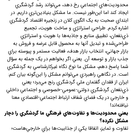
محدوديت‌هاي اجتماعي رخ دهد، مي‌تواند رشد گردشگري
ايجاد کند اما اين‌طور نيست. ما مشکل بنيادين‌تري داريم. در
ابتداي صحبت به يک الگوي کلان در زنجيره اقتصاد گردشگري
اشاره کردم. طراحي استراتژي و ساخت هويت،‌ تجميع
ذي‌نفعان، تطبيق منابع و جاذبه‌ها با هويت و استراتژي
طراحي‌شده و تبديل آنها به محصول قابل عرضه و فروش به
بازار جهاني، انتخاب بازار هدف، فعاليت مستمر و پيوسته براي
جذب بازار و توسعه آن. يعني اگر بخواهم در يک جمله به سؤال
شما پاسخ دهم، مشکل ما نوع نگاه غيرکارشناسي به گردشگري
است. در نگاهي راهبردي مي‌توانم مشکل را اين‌گونه بيان کنم:
ايران از فقدان گفتمان ملي گردشگري رنج مي‌برد؛ يعني
ذي‌نفعان گردشگري دولتي-عمومي-خصوصي و اجتماعي داخلي
و خارجي در يک فضاي شفاف ارتباط اجتماعي-اقتصادي معنا
نيافته‌اند!
يعني محدوديت‌ها و تفاوت‌هاي فرهنگي ما گردشگري را دچار
مشکل نکرده؟
تفاوت و تمايز، اتفاقا يکي از جذابيت‌ها براي خارجي‌هاست؛