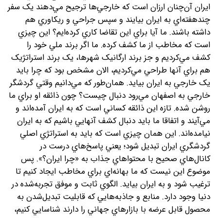
ايران آن‌چنان ارزان است که خارجي‌ها ترجيح مي‌دهند يک سفر
چندهفته‌اي به ايران بيايند و سپس جراحي و ريکاوري هم
داشته باشند. ما آيا براي اين تقاضا کاري کرده‌ايم؟ اين چيزي
است که مخاطب از ما کشف کرده. ما اگر برند ملي خود را
کشف مي‌کرديم و جز برند ارگانيک شهرها، يک برند استراتژيک
هم براي آنها طراحي مي‌کرديم، الان مشخص بود که چرا بايد
يک خارجي به ايران بيايد. همان‌طور که مي‌دانيم وقتي گردشگر
خارجي به اصفهان مي‌رود دنبال چيست؟ چون ذائقه او براي ما
روشن شده. تازه اين ذائقه کساني است که به ايران آمده‌‌اند و
مي‌آيند و اتفاقا ما بايد دنبال کشف آنهايي باشيم که به ايران
نيامده‌اند. اين همان چيزي است که بايد به استراتژي اصلي
گردشگري ايران تبديل شود؛ يعني پاسخ‌هاي درست در
کانال‌هاي صحيح با محتواهاي جذاب به «چرا ايران؟». پس
موضوع اين نيست که ما بهانه‌اي براي مخاطب ايجاد کنيم تا
ترغيب شود و به ايران بيايد. الگوي ثابت و موفق تجربه‌شده در
دنيا وجود دارد. منابع و جاذبه‌هايي که قابليت تبديل‌شدن به
محصول قابل عرضه با بازارهاي جهاني را دارند شناسايي کنيم،‌