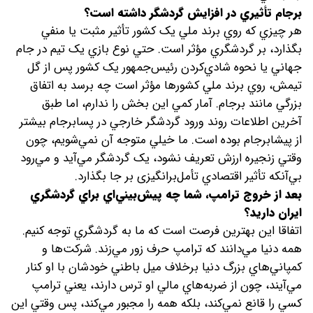
برجام تأثيري در افزايش گردشگر داشته است؟
هر چيزي که روي برند ملي يک کشور تأثير مثبت يا منفي
بگذارد، بر گردشگري مؤثر است. حتي نوع بازي يک تيم در جام
جهاني يا نحوه شادي‌کردن رئيس‌جمهور يک کشور پس از گل
تيمش، روي برند ملي کشورها مؤثر است چه برسد به اتفاق
بزرگي مانند برجام. آمار کمي اين بخش را ندارم، اما طبق
آخرين اطلاعات روند ورود گردشگر خارجي در پسابرجام بيشتر
از پيشابرجام بوده است. ما خيلي متوجه آن نمي‌شويم، چون
وقتي زنجيره ارزش تعريف نشود، يک گردشگر مي‌آيد و مي‌رود
بي‌آنکه تأثير اقتصادي تأمل‌برانگیزی بر جا بگذارد.
بعد از خروج ترامپ، شما چه پيش‌بيني‌اي براي گردشگري
ايران داريد؟
اتفاقا اين بهترين فرصت است که ما به گردشگري توجه کنيم.
همه دنيا مي‌دانند که ترامپ حرف زور مي‌زند. شرکت‌ها و
کمپاني‌هاي بزرگ دنيا برخلاف ميل باطني خودشان با او کنار
مي‌آيند، چون از ضربه‌هاي مالي او ترس دارند، يعني ترامپ
کسي را قانع نمي‌کند، بلکه همه را مجبور مي‌کند، پس وقتي اين