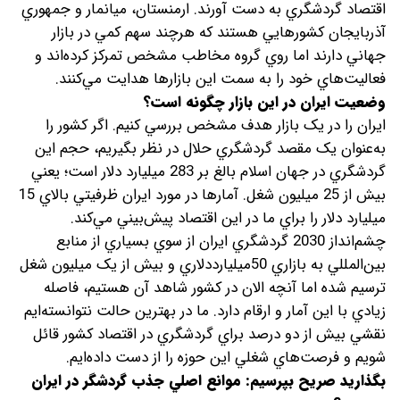
اقتصاد گردشگري به دست آورند. ارمنستان، ميانمار و جمهوري
آذربايجان کشورهايي هستند که هرچند سهم کمي در بازار
جهاني دارند اما روي گروه مخاطب مشخص تمرکز کرده‌‌اند و
فعاليت‌هاي خود را به سمت اين بازارها هدايت مي‌کنند.
وضعيت ايران در اين بازار چگونه است؟
ايران را در يک بازار هدف مشخص بررسي کنيم. اگر کشور را
به‌عنوان يک مقصد گردشگري حلال در نظر بگيريم، حجم اين
گردشگري در جهان اسلام بالغ بر 283 ميليارد دلار است؛ يعني
بيش از 25 ميليون شغل. آمارها در مورد ايران ظرفيتي بالاي 15
ميليارد دلار را براي ما در اين اقتصاد پيش‌بيني مي‌کند.
چشم‌انداز 2030 گردشگري ايران از سوي بسياري از منابع
بين‌المللي به بازاري 50ميليارددلاري و بيش از يک ميليون شغل
ترسيم شده اما آنچه الان در کشور شاهد آن هستيم، فاصله
زيادي با اين آمار و ارقام دارد. ما در بهترين حالت نتوانسته‌ايم
نقشي بيش از دو درصد براي گردشگري در اقتصاد کشور قائل
شويم و فرصت‌هاي شغلي اين حوزه را از دست داده‌ايم.
بگذاريد صريح بپرسيم: موانع اصلي جذب گردشگر در ايران