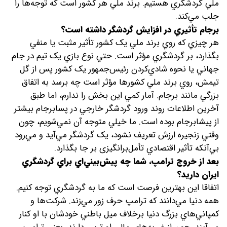
ملي گردشگري هستيم. برند ملي هر کشور است که توجه‌ها را
جلب مي‌کند.
برجام تأثيري در افزايش گردشگر داشته است؟
هر چيزي که روي برند ملي يک کشور تأثير مثبت يا منفي
بگذارد، بر گردشگري مؤثر است. حتي نوع بازي يک تيم در جام
جهاني يا نحوه شادي‌کردن رئيس‌جمهور يک کشور پس از گل
تيمش، روي برند ملي کشورها مؤثر است چه برسد به اتفاق
بزرگي مانند برجام. آمار کمي اين بخش را ندارم، اما طبق
آخرين اطلاعات روند ورود گردشگر خارجي در پسابرجام بيشتر
از پيشابرجام بوده است. ما خيلي متوجه آن نمي‌شويم، چون
وقتي زنجيره ارزش تعريف نشود، يک گردشگر مي‌آيد و مي‌رود
بي‌آنکه تأثير اقتصادي تأمل‌برانگیزی بر جا بگذارد.
بعد از خروج ترامپ، شما چه پيش‌بيني‌اي براي گردشگري
ايران داريد؟
اتفاقا اين بهترين فرصت است که ما به گردشگري توجه کنيم.
همه دنيا مي‌دانند که ترامپ حرف زور مي‌زند. شرکت‌ها و
کمپاني‌هاي بزرگ دنيا برخلاف ميل باطني خودشان با او کنار