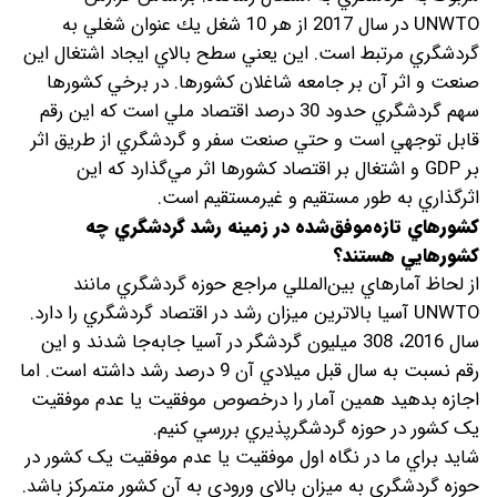
UNWTO در سال 2017 از هر 10 شغل يك عنوان شغلي به
گردشگري مرتبط است. اين يعني سطح بالاي ايجاد اشتغال اين
صنعت و اثر آن بر جامعه شاغلان کشورها. در برخي کشورها
سهم گردشگري حدود 30 درصد اقتصاد ملي است که اين رقم
قابل توجهي است و حتي صنعت سفر و گردشگري از طريق اثر
بر GDP و اشتغال بر اقتصاد کشورها اثر مي‌گذارد که اين
اثرگذاري به طور مستقيم و غيرمستقيم است.
كشورهاي تازه‌موفق‌شده در زمينه رشد گردشگري چه
کشورهايي هستند؟
از لحاظ آمارهاي بين‌المللي مراجع حوزه گردشگري مانند
UNWTO آسيا بالاترين ميزان رشد در اقتصاد گردشگري را دارد.
سال 2016، 308 ميليون گردشگر در آسيا جابه‌جا شدند و اين
رقم نسبت به سال قبل ميلادي آن 9 درصد رشد داشته است. اما
اجازه بدهيد همين آمار را درخصوص موفقيت يا عدم موفقيت
يک کشور در حوزه گردشگرپذيري بررسي کنيم.
شايد براي ما در نگاه اول موفقيت يا عدم موفقيت يک کشور در
حوزه گردشگري به ميزان بالاي ورودي به آن کشور متمرکز باشد.