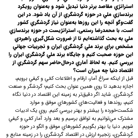
استراتژي مقاصد برتر دنيا تبديل شود و به‌عنوان رويکرد
برندسازي ملي در حوزه گردشگري از آن ياد شود. در اين
گفت‌وگو آنچه را اين روزها به‌عنوان نياز گردشگري کشور
است، با محمدرضا رستمی، استراتژيست در حوزه برندسازي
ملي به بحث گذاشته‌ايم تا از ضرورت شکل‌گيري راهبردي
مشخص براي برند ملي گردشگري ايران و تجربيات جهاني
اين حوزه صحبت کنيم و جايگاه برند ملي گردشگري ايران را
بررسي كنيم.
به لحاظ آماري در‌حال‌حاضر سهم گردشگري از
اقتصاد دنيا چه ميزان است؟
قبل از اينکه سراغ آمار، ارقام و اطلاعات کمّي و کيفي برويم،
اجازه بدهيد تا روي همين عنوان بحث کنيم؛ گردشگر و صنعت
گردشگري. شايد اگر دقيق‌تر به زمینه اين اقتصاد در دنيا نگاه
کنيم، روندها و فعاليت‌هاي کشورهاي موفق و موارد
شکست‌خورده را بيشتر و بهتر بررسي کنيم. روي يک ادبيات
مشترک مي‌توانيم به توافق برسيم و بعد وارد آمار کمّي و کيفي
شويم. دنيا يا بهتر بگوييم کشورهاي موفق و الگو در حوزه
گردشگري، زنجيره ارزش در اقتصاد گردشگري را در زمینه منابع و