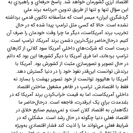
اقتصاد ارزي کشورمان خواهد شد. پاسخ حرفه‌اي و راهبردي به
اين سؤال تنها و تنها از طريق تدوين «برنامه برند ملي
گردشگري ايران» ميسر است که متأسفانه تاکنون قدمي برداشته
نشده است. حالا که کسي مثل ترامپ پيدا شده که در حال
تخريب برند آمريکاست، ديگر ما چرا وقت خودمان را صرف آن
کنيم. درحال‌حاضر بزرگ‌ترين دشمن برند آمريکا، ترامپ است.
درست است که شرکت‌هاي داخلي آمريکا سود کلاني از کارهاي
ترامپ برده‌‌اند، اما فرق آمريکا با ديگر کشورها اين بود که دائم
در حال تصوير و تصورسازي مثبت از کشورش بود. آمريکا با
برندش توانست اين‌قدر نفوذ خود را در دنيا گسترش دهد.
آمريکا با هاليوود توانست از خود تصوير بهشت را بسازد نه
فقط با اقتصادش. ترامپ در ظاهر مشغول ساختن اقتصاد
داخلي آمريکاست، اما به قيمت خراب‌کردن برند آمريکا که در
بلندمدت براي يک ابرقدرت، فاجعه است. درحال‌حاضر ما
نگاهمان به اقتصاد کلان است و نمي‌بينيم صنايع خلاق در
اقتصاد فعلي دنيا چگونه در حال رشد است. مشکلي که در
شرايط فعلي مي‌تواند ما را اذيت کند فشار اقتصادي به‌ويژه