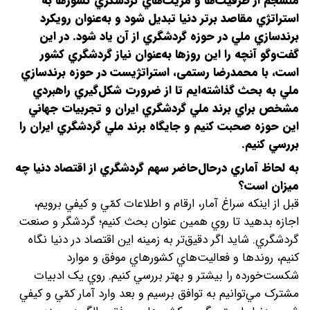
منسجم از ظرفيت‌ها و مزيت‌هاي گردشگري کشورها به
استراتژي مقاصد برتر دنيا تبديل شود و به‌عنوان رويکرد
برندسازي ملي در حوزه گردشگري از آن ياد شود. در اين
گفت‌وگو آنچه را اين روزها به‌عنوان نياز گردشگري کشور
است، با محمدرضا رستمی، استراتژيست در حوزه برندسازي
ملي به بحث گذاشته‌ايم تا از ضرورت شکل‌گيري راهبردي
مشخص براي برند ملي گردشگري ايران و تجربيات جهاني
اين حوزه صحبت کنيم و جايگاه برند ملي گردشگري ايران را
بررسي كنيم.
به لحاظ آماري در‌حال‌حاضر سهم گردشگري از اقتصاد دنيا چه
ميزان است؟
قبل از اينکه سراغ آمار، ارقام و اطلاعات کمّي و کيفي برويم،
اجازه بدهيد تا روي همين عنوان بحث کنيم؛ گردشگر و صنعت
گردشگري. شايد اگر دقيق‌تر به زمینه اين اقتصاد در دنيا نگاه
کنيم، روندها و فعاليت‌هاي کشورهاي موفق و موارد
شکست‌خورده را بيشتر و بهتر بررسي کنيم. روي يک ادبيات
مشترک مي‌توانيم به توافق برسيم و بعد وارد آمار کمّي و کيفي