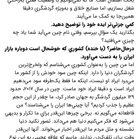
بحث اشتغال است. ما که نمي‌توانيم با وضعيت فعلي به‌راحتي
شغل بسازيم، اما صنايع خلاق و به‌ويژه گردشگري دقيقا
همين‌جا به کمک ما مي‌آيند.
کمي جزئي‌تر ايده خود را توضيح دهيد.
بگذاريد يک سؤال بپرسم، وقتي نام چين مي‌آيد شما ياد چه
چيزي مي‌افتيد؟
در‌حال‌حاضر؟ (با خنده) کشوري که خوشحال است دوباره بازار
ايران را به دست مي‌آورد.
اما من چین را به‌عنوان کشوري مي‌شناسم که ولخرج‌ترين
گردشگران دنيا را دارد. اينکه چين سود خودش را از کشور ما
مي‌برد ايراد او نيست، اينکه ما فقط يک‌طرفه سود مي‌دهيم
ايراد است و دقيقا ايراد خود ماست. چين در سال ۲۰۱۷، حدود
۱۲۹ ميليون گردشگر به جهان صادر کرد، ما چقدر از اين حجم
عظيم را جذب کرديم؟ آيا چيني‌ها ايران را مي‌شناسند؟ من
قاطعانه مي‌گويم نه. برخي چيزها اين‌قدر براي ما تکرار و بديهي
مي‌شود که فکر مي‌کنيم دنيا هم مي‌داند. تصور نکنيد دنيا
نشسته و مثل مردم ما اين‌قدر اخبار مي‌خواند. آنها اين‌قدر
وقت براي تلف‌کردن ندارند. ماييم که علاقه عجيبي به اين نوع