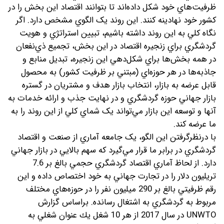
ظرفيت‌هاي خود شکل داده‌‌اند تا بتوانند اقتصاد اين بخش را در
کشور خود نهادينه کنند. اين روند يک الگوي مشخص دارد. اگر
نگاه کلي به اين روند داشته باشيم، تبيين استراتژي و هويت
گردشگري براي زنجيره اقتصاد در اين بخش، تجميع ذي‌نفعان
در همه بخش‌ها براي شکل‌دهي اين زنجيره، تبديل منابع و
جاذبه‌ها در هر حوزه‌اي (مبتني بر ظرفيت کشور) به محصول
قابل عرضه به بازار، انتخاب بازار هدف و مشتريان در گستره
بازار جهاني حوزه گردشگري و در نهايت جذب و ارائه خدمات به
آنها و توسعه اين بازار مي‌تواند يک شماي کلي از اين روند را به
ما عرضه کند.
با درنظرگرفتن اين الگو، يک جامعه آماري از صنعت و اقتصاد
گردشگري در برابر ما قرار مي‌گيرد که سهم بالايي در بازار جهاني
دارد. از لحاظ آماري اقتصاد گردشگري حجمي بالغ بر 7.6
تريليون دلار را در تجارت جهاني به خود اختصاص داده و اين
رقم ظرفيتي بالغ بر 290 ميليون نفر را در حوزه‌هاي مختلف
مربوط به گردشگري به اشتغال رسانده. بر‌اساس گزارش
UNWTO در سال 2017 از هر 10 شغل يك عنوان شغلي به