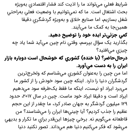
شرايط فعلي مي‌تواند ما را اذيت کند فشار اقتصادي به‌ويژه
بحث اشتغال است. ما که نمي‌توانيم با وضعيت فعلي به‌راحتي
شغل بسازيم، اما صنايع خلاق و به‌ويژه گردشگري دقيقا
همين‌جا به کمک ما مي‌آيند.
کمي جزئي‌تر ايده خود را توضيح دهيد.
بگذاريد يک سؤال بپرسم، وقتي نام چين مي‌آيد شما ياد چه
چيزي مي‌افتيد؟
در‌حال‌حاضر؟ (با خنده) کشوري که خوشحال است دوباره بازار
ايران را به دست مي‌آورد.
اما من چین را به‌عنوان کشوري مي‌شناسم که ولخرج‌ترين
گردشگران دنيا را دارد. اينکه چين سود خودش را از کشور ما
مي‌برد ايراد او نيست، اينکه ما فقط يک‌طرفه سود مي‌دهيم
ايراد است و دقيقا ايراد خود ماست. چين در سال ۲۰۱۷، حدود
۱۲۹ ميليون گردشگر به جهان صادر کرد، ما چقدر از اين حجم
عظيم را جذب کرديم؟ آيا چيني‌ها ايران را مي‌شناسند؟ من
قاطعانه مي‌گويم نه. برخي چيزها اين‌قدر براي ما تکرار و بديهي
مي‌شود که فکر مي‌کنيم دنيا هم مي‌داند. تصور نکنيد دنيا