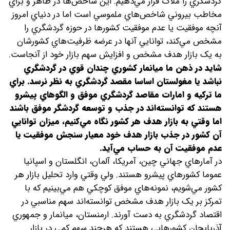
گردشگري را ملاک قرار مي‌دهيم. اين شاخص‌ها در ظاهر و براي
مخاطب بيروني شاخص‌هاي ملموسي است اما در دنياي امروز
آنچه موفقيت يا عدم موفقيت کشورها در حوزه گردشگري را
مشخص مي‌کند، ‌توانايي آنها در عرضه ظرفيت‌هاي کشورشان
به يک بازار هدف مشخص و افزايش سهم بازار خود از آنجاست.
شايد در ذهن ما ميانمار کشوري چندان قوي در گردشگري
نباشد يا مغولستان اساسا مقصد گردشگري به نظر نرسد. براي
ما ترکيه و امارات مقاصد گردشگري موفق و الگوهاي پيشرو
هستند که توانسته‌‌اند در جذب و توسعه گردشگر موفق باشند
اما وقتي به بازار هدف هر کشور نگاه مي‌کنيم، ميزان توانايي
آن کشور در جذب بازار هدف خود معيار سنجش موفقيت يا
عدم موفقيت آن به حساب مي‌آيد.
در آمارهاي جهاني چين،‌ آمريکا، آلمان، انگلستان و اسپانيا
عموما کشورهاي پيشرو هستند. ولي وقتي وارد تحليل بازار هر
کشور مي‌شويم، نمونه‌هاي موفق کوچکي هم مي‌بينيم که با
تمرکز بر يک بازار هدف مشخص توانسته‌‌اند سهم مناسبي در
اقتصاد گردشگري به دست آورند. ارمنستان، ميانمار و جمهوري
آذربايجان کشورهايي هستند که هرچند سهم کمي در بازار