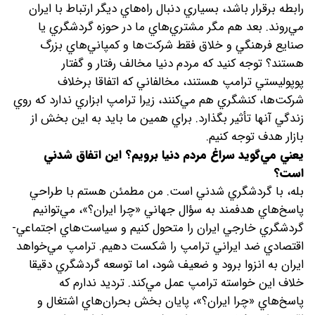
رابطه برقرار باشد، بسياري دنبال راه‌هاي ديگر ارتباط با ايران
مي‌روند. بعد هم مگر مشتري‌هاي ما در حوزه گردشگري يا
صنايع فرهنگي و خلاق فقط شرکت‌ها و کمپاني‌هاي بزرگ
هستند؟ توجه کنيد که مردم دنيا مخالف رفتار و گفتار
پوپوليستي ترامپ هستند، مخالفاني که اتفاقا برخلاف
شرکت‌ها، کنشگري هم مي‌کنند، زیرا ترامپ ابزاري ندارد که روي
زندگي آنها تأثير بگذارد. براي همين ما بايد به اين بخش از
بازار هدف توجه کنيم.
يعني مي‌گويد سراغ مردم دنيا برويم؟ اين اتفاق شدني
است؟
بله، با گردشگري شدني است. من مطمئن هستم با طراحي
پاسخ‌هاي هدفمند به سؤال جهاني «چرا ايران؟»، مي‌توانيم
گردشگري خارجي ايران را متحول کنيم و سياست‌هاي اجتماعي-
اقتصادي ضد ايراني ترامپ را شکست دهيم. ترامپ مي‌خواهد
ايران به انزوا برود و ضعيف شود، اما توسعه گردشگري دقيقا
خلاف اين خواسته ترامپ عمل مي‌کند. ترديد ندارم که
پاسخ‌هاي «چرا ايران؟»، پايان بخش بحران‌هاي اشتغال و