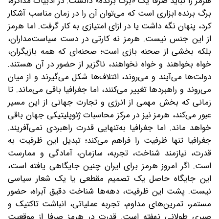
هرمز را نباید صرفا یک «برگ برنده» دانست. در ادبیات مذاکره،
برگ برنده ابزاری است که می‌توان آن را در زمان مناسب آشکار
کرد، پنهان نگه داشت یا در ازای امتیازی به کار گرفت. اما هرمز
از این جنس نیست. هرمز نه کارتی در دست سیاست‌مداران،
بلکه بخشی از صحنه بازی است؛ صحنه‌ای که همه بازیگران،
خواه بخواهند و خواه نخواهند، ناگزیر از حضور در آن هستند.
دولت‌ها می‌آیند و می‌روند، ائتلاف‌ها شکل می‌گیرند و از میان
می‌روند و راهبردها تغییر می‌کنند، اما جغرافیا باقی می‌ماند. تا
زمانی که بخش مهمی از انرژی و تجارت جهانی از این مسیر
عبور می‌کند، هرمز نیز در مرکز محاسبات ژئوپلیتیکی جهان باقی
خواهد ماند. اما جغرافیا به‌تنهایی قدرت راهبردی نمی‌آفریند.
جغرافیا تنها ظرفیت را فراهم می‌کند؛ تبدیل این ظرفیت به
قدرت، نیازمند شناخت، تجربه، سازمان، آمادگی و ممارست
است. اگر امروز هرمز برای ایران چنین جایگاهی یافته است،
این جایگاه حاصل یک تصمیم مقطعی یا یک شعار سیاسی
نیست. پشت این ظرفیت، دهه‌ها شناخت دقیق آبراه، حضور
مستمر، تمرین‌های مداوم، تجربه عملیاتی، انباشت تاکتیک و
صبری طولانی نهفته است. قدرت در هرمز صرفا از موقعیت