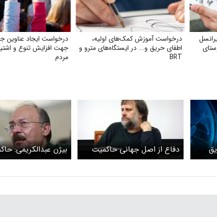
رانسل
درخواست آموزش کمک‌های اولیه،
درخواست ایجاد عناوین جد
وستای
اطفای حریق و... در ایستگاه‌های مترو و
جهت افزایش تنوع و اشتیا
BRT
مردم
یق
دفاع از اصل جهانی حاکمیت
بیژن عبدالکریمی: حاک
/
صدای جوانان را شنیده 
نمی‌تواند پاسخ دهد