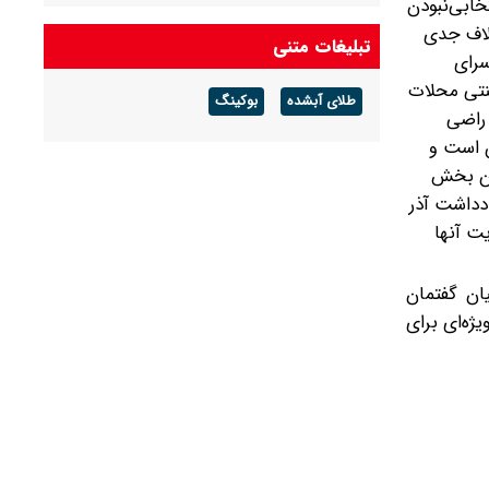
خابی‌نبودن
لاف جدی
تبلیغات متنی
سرای
سنتی محلات
طلای آبشده
بوکینگ
راضی
ن است و
این بخش
دداشت آذر
ت آنها
ان گفتمان
ه‌ای برای