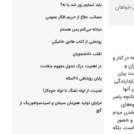
باید تسلیم زور شد یا نه؟
ق خواهان
مصائب دفاع از حریم افکار عمومی
مبادله می‌کنم پس هستم
رونمایی از کتاب هادی خانیکی
‌تقلب دانشجویان
در کنار و
ان و
در اهمیت درک تحول مفهوم سلامت
مت بیان
پایان رؤیابافی ۴۸ساله
ازدارندگی
 آنها
امنیت، از لوله تفنگ تا ‌لوله خودکار!
نانچه یاسر
مزایای تولید هم‌زمان سیمان و اسیدسولفوریک از
ه‌های
گچ
‌شدن مردم
 و حضور
است، بلکه