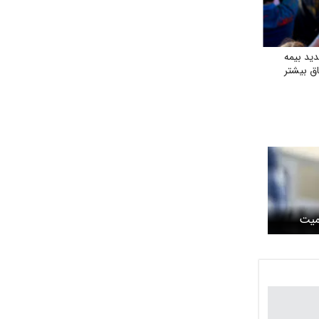
ید بیمه
ق بیشتر
میت
اما الان