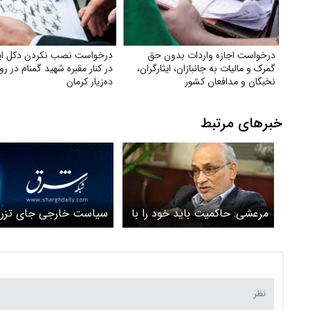
درخواست اجازه واردات بدون حق
درخواست نصب نکردن دکل ای
گمرک و مالیات به جانبازان، ایثارگران،
در کنار مقبره شهید گمنام در ر
نخبگان و مدافعان کشور
ده‌زیار کرمان
خبرهای مرتبط
سیاست خارجی جای تزر
مرعشی: حاکمیت باید خود را با
شکاف‌های داخلی نیست
خواست اکثریت جامعه سازگار
حاکمیت افق گشایی کند
کند