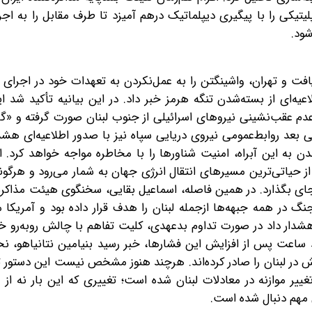
یتیکی را با پیگیری دیپلماتیک درهم آمیزد تا طرف مقابل را به اج
شود.
افت و تهران، واشینگتن را به عمل‌نکردن به تعهدات خود در اجرا
طلاعیه‌ای از بسته‌شدن تنگه هرمز خبر داد. در این بیانیه تأکید شد ا
 عدم عقب‌نشینی نیروهای اسرائیلی از جنوب لبنان صورت گرفته و 
د روابط‌عمومی نیروی دریایی سپاه نیز با صدور اطلاعیه‌ای هشدار
 به این آبراه، امنیت شناورها را با مخاطره مواجه خواهد کرد. 
ز حیاتی‌ترین مسیرهای انتقال انرژی جهان به شمار می‌رود و هرگونه
جای بگذارد. در همین فاصله، اسماعیل بقایی، سخنگوی هیئت مذاکره‌کن
جنگ در همه جبهه‌ها از‌جمله لبنان را هدف قرار داده بود و آمریکا
و هشدار داد در صورت تداوم بدعهدی، کلیت تفاهم با چالش روبه‌رو 
د ساعت پس از افزایش این فشارها، خبر رسید‌ بنیامین نتانیاهو، ن
در لبنان را صادر کرده‌اند. هرچند هنوز مشخص نیست این دستور تا
تغییر موازنه در معادلات لبنان شده است؛ تغییری که این بار نه از 
ی مهم دنبال شده است.