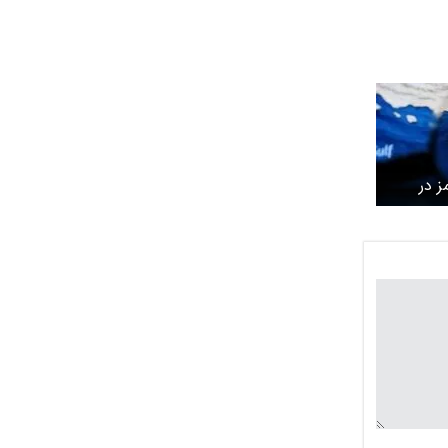
ز در
 چگونه