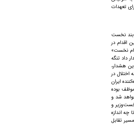
رای تعهدات
ی بند نخست
ین اقدام در
«گام نخست»
 داد‌ تنگه
این هشدار،
 اختلال در
نده ایران‌
 موظف بوده
خواهد شد و
خست‌وزیر و
 چه اندازه
مسیر تقابل