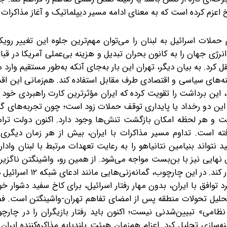
 اعزم کرده است که به معنای ادامه مسیر دیپلماتیک و آغاز مذاکرات 
 حملات اسرائیل به لبنان را می‌توان مهم‌ترین جلوه این تغییر روی
ی جهان را به کانون بحران تبدیل و هزینه بی‌عملی آمریکا در قب
رد. به بیان دیگر، تهران این بار به‌جای آنکه به‌طور مستقیم‌ وارد م
ه‌های سیاسی و اقتصادی طرف مقابل استفاده کند. هم‌زمانی این اقد
این برداشت را تقویت کرده که ایران مؤثرترین کارت راهبردی خود ر
ه این دو رخداد یا پایداری توقف حملات زود است؛ چون تجربه‌های 
یست و هر لحظه امکان بازگشت تنش‌ها وجود دارد. اکنون دولت ترام
ه است. تداوم مسیر مذاکرات با ایران، بیش از هر زمان دیگری ب
نتواند بنیامین نتانیاهو را به رعایت تعهدات مرتبط با لبنان وادار ک
فق نهایی نیز با بن‌بست مواجه می‌شود. از همین رو، واشینگتن ناگزی
حمایت از تل‌آویو و حفظ مسیر دیپلماسی با تهران توازن برقرار 
د توافق با ایران، بدون مهار رفتار اسرائیل، برای کاخ سفید دشوار خو
م تحلیل تحولات منطقه پس از امضای تفاهم تهران-واشینگتن است. 
نظامی» ‌تبیین‌شدنی نیست؛ اکنون باید رفتار بازیگران را در چار
ه‌سازی تحلیل کرد. اعزام هم‌زمان هیئت بلندپایه مذاکره‌کننده ایرا