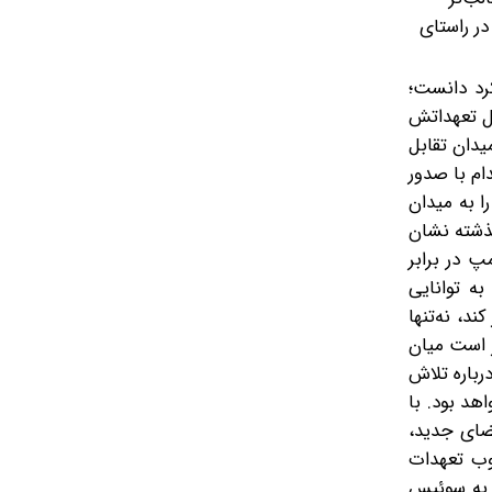
در راستای
کرد دانست؛
ال تعهداتش
یدان تقابل
ام با صدور
ا به میدان
گذشته نشان
پ در برابر
ه توانایی
ند، نه‌تنها
ر است میان
کند. در این چارچوب، گمانه‌زنی‌هایی مانند ادعای شبکه ۱۲ اسرائیل درباره تلاش
اهد بود. با
فضای جدید،
چوب تعهدات
ن به سوئیس