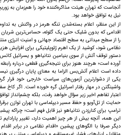
آنجاست که تهران هیئت مذاکره‌کننده خود را هم‌زمان به زوریخ
نیل به توافق خواهد بود.
از این منظر، اعلام بسته‌شدن تنگه هرمز در واکنش به تداوم
اقدامی که بدون شلیک حتی یک گلوله، حساس‌ترین شریان انرژ
را از سطح میدانی به سطح اقتصاد جهانی و امنیت انرژی منتقل ک
نظامی شود، کوشید از یک اهرم ژئوپلیتیکی برای افزایش هزین
دستور توقف آتش از سوی بنیامین نتانیاهو و یسرائیل کاتس، 
آورده است؛ هرچند هنوز برای نتیجه‌گیری قطعی درباره رابط
داده است ‌اعلام آتش‌بس‌ الزاما به معنای پایان درگیری ن
یکی از دشوارترین آزمون‌های سیاست خارجی خود قرار گرفت
واشینگتن در مهار رفتار اسرائیل گره خورده است. اگر کاخ سفید 
اعتبار تفاهم اخیر زیر سؤال خواهد رفت، بلکه چشم‌انداز توا
ترامپ برای کنار‌زدن نتانیاهو نیز قابل فهم است؛ چرا‌که پیشبر
این همه، آنچه بیش از هر چیز اهمیت دارد، تغییر پارادای
دیگر صرفا با الگوهای پیشین «اقدام نظامی در برابر اقدام 
متقابل، ابزارهای فشار غیرمستقیم و دیپلماسی مبتنی بر هزین