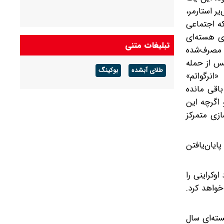
ر استارمر،
که اجتماعی
ی هسته‌ای
تبلیغات متنی
 مصرف‌شده
ته‌ای جهان بود. پس از حمله
طلای آبشده
بوکینگ
رکت «انرگواتم»
باقی مانده
ند و اگرچه این
زی متمرکز
ایان‌یافتن
وسیه گزارش داد سامانه‌های پدافند هوایی این کشور طی ۲۴ ساعت گذشته ۵۰۰ پهپاد اوکراینی را
خواهد کرد.
هسته‌ای سال