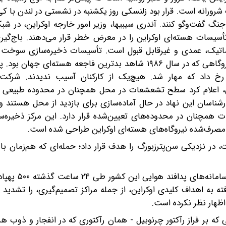
ورانه است. قرار بود زلنسکی روز یکشنبه در نشستی در لندن با کی‌ی
جنگ گفت‌وگو کنند. آندری سیبیها، وزیر امور خارجه اوکراین، در شب
یسات هسته‌ای اوکراین را در معرض خطر قرار می‌دهند. باج‌گیر
تماتیک، عمدی و غیرقابل قبول است. تأسیسات ذخیره‌سازی سوخت
حدود ۱۴ کیلومتر (۹ مایل) از نیروگاه چرنوبیل فاصله دارد؛ نیروگاهی که در سال ۱۹۸۶ شاهد بدترین فاجعه هس
ش‌سوزی‌ای به وسعت حدود ۴۰ مترمربع رخ داد که مهار شد. هیچ‌یک از کارکنان آسیب ندیدند. ش
‌ای اوکراین، اعلام کرد سطح تشعشعات در محل همچنان در محدوده طبیعی 
نرژی اتمی (IAEA) هم اعلام کرد کارشناسان این نهاد در حال آماده‌سازی برای بازدید از محل هست
همچنان در محدوده‌های تعیین‌شده قرار دارد. این مرکز ذخیره‌سا
رف‌شده نیروگاه‌های هسته‌ای اوکراین طراحی شده است.
 در نزدیکی سن‌پترزبورگ را هدف قرار داد؛ حمله‌ای که هم‌زمان با پ
خبرگزاری اینترفکس به نقل از وزارت دفاع ر
ته به اهداف کلیدی اوکراین، از جمله مراکز تصمیم‌گیری، را تشدید 
اظهار نظر نکرده است.
محافظی که بر فراز رآکتور چرنوبیل -‌ همان رآکتوری که در انفجار و ذوب 