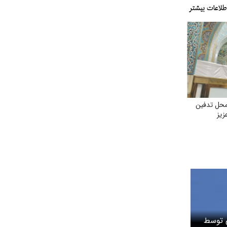
محل تدفین
زیز
ی توسط