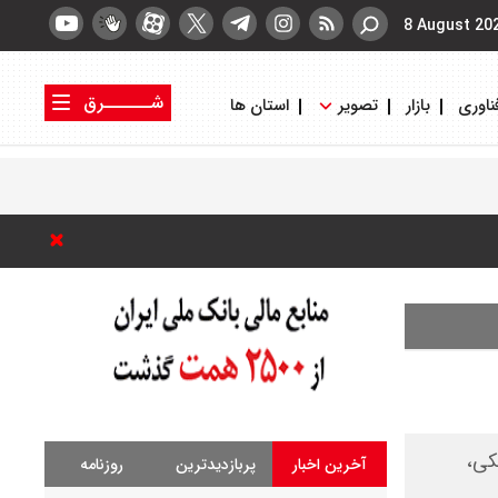
8 August 20
شــــــرق
ناوری
بازار
تصویر
استان ها
کتاب شرق
روزنامه شرق
کی،
آخرین اخبار
پربازدیدترین
روزنامه