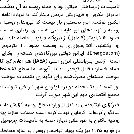
تأسیسات زیرساختی حیاتی بود و حمله روسیه به آن به‌شدت شر
امانوئل مکرون و فریدریش مرتس دیدار کند تا درباره ادامه 
ایکس نوشت: این نخستین بار نیست که نیروهای روسیه تأس
روسیه و تهدیدهای آن علیه ایمنی هسته‌ای، رفتاری سیس
روز یکشنبه، آت
(Energoatom)، اپراتور دولتی نیروگاه‌های هسته
است. آژانس بین‌المللی ا
حمله خسارت قابل توجهی به بار آورده، اما سطح تشعشعات 
سوخت هسته‌ای مصرف‌شده برای نگهداری بلندمدت سوخت مص
روز شنبه نیز یک حمله دوربرد اوکراین شهر تاریخی کرونشتات،
مجمع اقتصادی مهم این شهر صورت گرفت.
سرنگون کرده‌اند. کرملین تهدید کرده است حملات سازمان‌یاف
روسیه تاکنون به طور علنی درباره حمله به تأسیسات چرنوبیل 
در فوریه ۲۰۲۵ نیز یک پهپاد تهاجمی روسی به سازه 