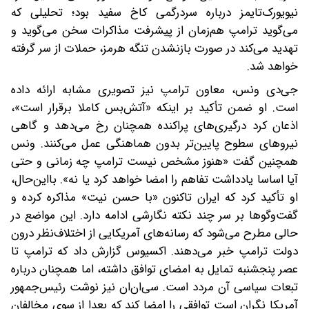
نیویورک‌تایمز درباره سردرگمی کاخ سفید بود؛ تحلیلی که
می‌گوید ترامپ هم‌زمان از پیشرفت مذاکرات سخن می‌گوید و
تهدید می‌کند در صورت باز‌نشدن تنگه هرمز، حملات از سر گرفته
خواهد شد.
جی‌دی ونس، معاون ترامپ‌ نیز تصویری مشابه ارائه داده
است. او ضمن تأکید بر اینکه «آتش‌بس کاملا برقرار است»،
اذعان کرد‌ درگیری‌های پراکنده همچنان رخ می‌دهد و گاهی
نیروهای سطوح پایین‌تر بدون هماهنگی عمل می‌کنند. ونس
همچنین گفت‌ «هنوز مشخص نیست ترامپ چه زمانی و حتی
آیا اساسا یادداشت تفاهم را امضا خواهد کرد یا نه‌». با‌این‌حال،
او تأکید کرد که ایران تاکنون «با حسن‌ نیت» مذاکره کرده و
گفت‌وگوها بر سر چند نکته نگارشی ادامه دارد. این مواضع در
حالی مطرح می‌شود که رسانه‌های آمریکایی از اختلاف‌نظر درون
دولت ترامپ خبر می‌دهند. اکسیوس گزارش داد که ترامپ تا
عصر پنجشنبه تمایل به امضای توافق داشته، اما همچنان درباره
تبعات سیاسی آن مردد است. سی‌ان‌ان نیز نوشت‌ رئیس‌جمهور
آمریکا نگران است توافقی را امضا کند که بعدا از سوی مخالفان