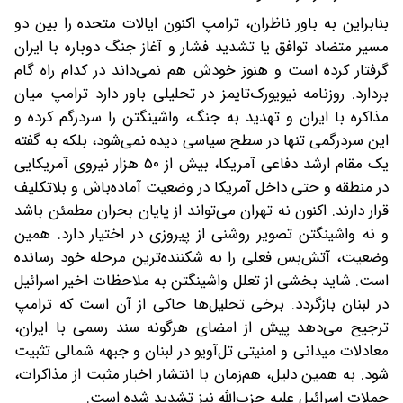
بنابراین به باور ناظران، ترامپ اکنون ایالات متحده را بین دو
‌مسیر متضاد توافق یا تشدید فشار و آغاز جنگ دوباره با ایران
گرفتار کرده است و هنوز خودش هم نمی‌داند در کدام راه گام
بردارد. روزنامه نیویورک‌تایمز در تحلیلی باور دارد‌ ترامپ میان
مذاکره با ایران و تهدید به جنگ، واشینگتن را سردرگم کرده و
این سردرگمی تنها در سطح سیاسی دیده نمی‌شود، بلکه به گفته
یک مقام ارشد دفاعی آمریکا، بیش از ۵۰ هزار نیروی آمریکایی
در منطقه و حتی داخل آمریکا در وضعیت آماده‌باش و بلاتکلیف
قرار دارند. اکنون نه تهران می‌تواند از پایان بحران مطمئن باشد
و نه واشینگتن تصویر روشنی از پیروزی در اختیار دارد. همین
وضعیت، آتش‌بس فعلی را به شکننده‌ترین مرحله خود رسانده
است. شاید بخشی از تعلل واشینگتن به ملاحظات اخیر اسرائیل
در لبنان بازگردد. برخی تحلیل‌ها حاکی از آن است که ترامپ
ترجیح می‌دهد پیش از امضای هرگونه سند رسمی با ایران،
معادلات میدانی و امنیتی تل‌آویو در لبنان و جبهه شمالی تثبیت
شود. به همین دلیل، هم‌زمان با انتشار اخبار مثبت از مذاکرات،
حملات اسرائیل علیه حزب‌الله نیز تشدید شده است.