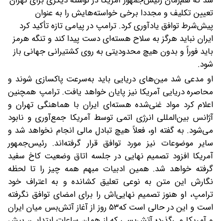
شد که هم‌زمان رئیس‌جمهور آمریکا در نوشته دیگری برای تهران
تعیین تکلیف و مجددا برخی خواسته‌هایش را به عنوان
پیش‌شرط توافق یادآوری کرد. ترامپ در پیامی تازه تأکید کرد
ایران نباید هرگز به سلاح هسته‌ای دست پیدا کند و تنگه هرمز
باید فوراً و بدون هیچ محدودیتی به روی کشتیرانی جهانی باز
شود.
او مدعی شد مین‌های دریایی باید به‌سرعت پاکسازی شوند و
محاصره دریایی آمریکا نیز پایان خواهد یافت. ترامپ همچنین
اعلام کرد مواد غنی‌شده هسته‌ای ایران با هماهنگی تهران و
آژانس بین‌المللی انرژی اتمی توسط آمریکا جمع‌آوری و نابود
می‌شود. به گفته او، فعلاً هیچ تبادل مالی انجام نخواهد شد و
سایر موضوعات نیز مورد توافق قرار گرفته‌اند. رئیس‌جمهور
آمریکا افزود تصمیم نهایی در جلسه اتاق وضعیت کاخ سفید
گرفته خواهد شد. همین ادبیات مبهم همه چیز را تا لحظه
نگارش این متن به نوعی تعلیق کشانده و به اعتراف خود
ترامپ، او هنوز تصمیم نهایی‌اش را برای امضای توافق نگرفته
است و این در حالی است که۵۳ روز از آغاز آتش‌بس میان ایران
و آمریکا می‌گذرد؛ آتش‌بسی که از همان ساعات ابتدایی، بیش