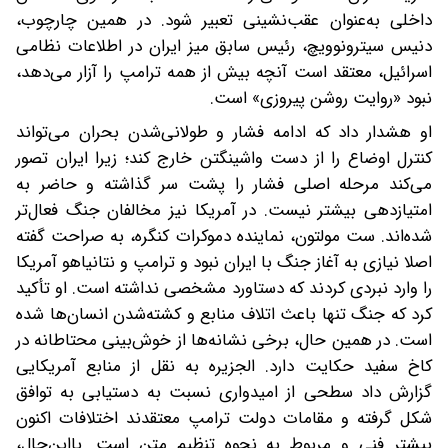
داخلی به‌عنوان عقب‌نشینی تعبیر شود. در همین چارچوب،
دنیس سیترونوویچ، رئیس سابق میز ایران در اطلاعات نظامی
اسرائیل، معتقد است ‌آنچه بیش از همه ترامپ را آزار می‌دهد،
نبود «روایت روشن پیروزی» است.
او هشدار داد که ادامه فشار و طولانی‌شدن بحران می‌تواند
کنترل اوضاع را از دست واشینگتن خارج کند؛ زیرا ایران تصور
می‌کند مرحله اصلی فشار را پشت سر گذاشته و حاضر به
امتیازدهی بیشتر نیست. در آمریکا نیز مخالفان جنگ فعال‌تر
شده‌اند. ست مولتون، نماینده دموکرات کنگره، به‌ صراحت گفته
اصلا نیازی به آغاز جنگ با ایران نبود و ترامپ و نتانیاهو آمریکا
را وارد نبردی کردند که دستاورد مشخصی نداشته است. او تأکید
کرد که جنگ تنها باعث اتلاف منابع و کشته‌شدن انسان‌ها شده
است. در همین حال، برخی نشانه‌ها از خوش‌بینی محتاطانه در
کاخ سفید حکایت دارد. الجزیره به نقل از منابع آمریکایی
گزارش داد سطحی از امیدواری نسبت به دستیابی به توافق
شکل گرفته و مقامات دولت ترامپ معتقدند اختلافات اکنون
بیشتر فنی و مربوط به نحوه تنظیم متن است. با‌این‌حال،