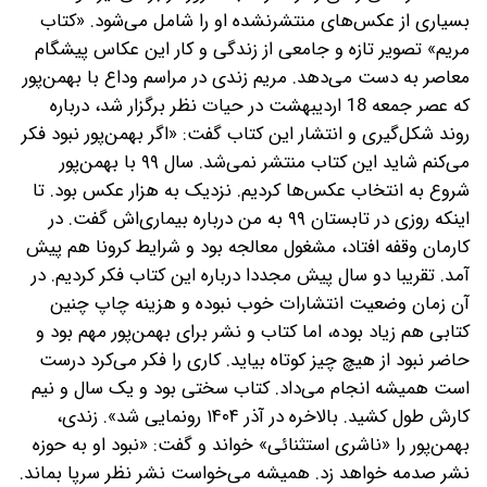
بسیاری از عکس‌های منتشرنشده او را شامل می‌شود. «کتاب
مریم» تصویر تازه‌ و جامعی از زندگی و کار این عکاس پیشگام
معاصر به دست می‌دهد. مریم زندی در مراسم وداع با بهمن‌پور
که عصر جمعه 18 اردیبهشت در حیات نظر برگزار شد، درباره
روند شکل‌گیری و انتشار این کتاب گفت: «اگر بهمن‌پور نبود فکر
می‌کنم شاید این کتاب منتشر نمی‌شد. سال ۹۹ با بهمن‌پور
شروع به انتخاب عکس‌ها کردیم. نزدیک به هزار عکس بود. تا
اینکه روزی در تابستان ۹۹ به من درباره بیماری‌اش گفت. در
کارمان وقفه افتاد، مشغول معالجه بود و شرایط کرونا هم پیش
آمد. تقریبا دو سال پیش مجددا درباره این کتاب فکر کردیم. در
آن زمان وضعیت انتشارات خوب نبوده و هزینه چاپ چنین
کتابی هم زیاد بوده، اما کتاب و نشر برای بهمن‌پور مهم بود و
حاضر نبود از هیچ چیز کوتاه بیاید. کاری را فکر می‌کرد درست
است همیشه انجام می‌داد. کتاب سختی بود و یک سال و نیم
کارش طول کشید. بالاخره در آذر ۱۴۰۴ رونمایی شد». زندی،
بهمن‌پور را «ناشری استثنائی» خواند و گفت: «نبود او به حوزه
نشر صدمه خواهد زد. همیشه می‌خواست نشر نظر سرپا بماند.