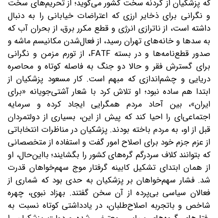
که پزشکیان از گردنه سخت کشور می‌گوید؛ از تحریم‌های سخت
و نگرانی برای ذخایر ارزی که اعتراضات خیابانی را به دنبال
داشته است، از ناترازی انرژی و قطع مکرر برق، از بحران آب که
به سدها و خانه‌های تهران رسید، از فعال‌شدن مکانیسم ماشه و
صدور قطع‌نامه‌ها و در بسته FATF، از تورم مزمن و نگرانی
برای گسترش فقر و‌‌ حالا دو جنگ به فاصله کوتاه و محاصره
دریایی و چشم‌اندازی که مبهم است. کار مسعود پزشکیان از
ابتدا هم ساده نبود؛ او تلاش کرد با شعار آشتی‌جویانه «برای
ایران»، بین آحاد مردم همگرایی ایجاد کرده و سرمایه
اجتماعی‌ای را احیا کند که پیش از این، بسیاری از دولتمردان
قبل از او، به مردم باخته بودند. پزشکیان در مناظرات انتخاباتی
از عزم جزم خود برای اصلاح امور گفت و استفاده از متخصصانی
که بتوانند کلاف سردرگم گره‌های کشور را بگشایند؛ بااین‌حال، او
از همان ابتدای تشکیل کابینه گرفتار موج سهم‌خواهان قدرت
شد. فشار سهم‌خواهان بر پزشکیان به حدی بود که شماری از
فعالان سیاسی بی‌پرده از آن سخن گفتند. بهزاد نبوی، چهره
شاخص و با‌تجربه اصلاح‌طلبان، در یادداشتی کوتاه نسبت به