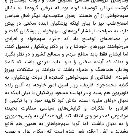
رفتارهای گروه‌های سیاسی معترض شده و دولت پزشکیان را
گوشت قربانی توصیف کرده بود که برخی گروه‌ها به دنبال
سهم‌خواهی از آن هستند. رسول منتجب‌نیا، دیگر فعال سیاسی
اصلاح‌طلب نیز با بیان اینکه پزشکیان آینده سختی در پیش
دارد، به صراحت از فشار گروه‌های سهم‌خواه بر پزشکیان گفت و
در مصاحبه‌ای توضیح داد که «افراد سهم‌خواه و افرادی
می‌خواهند نیروهای خودشان را بر دکتر پزشکیان تحمیل کنند،
اما ایشان فقط باید منافع مردم و مصالح کشور را در نظر بگیرد
و بداند که آینده سختی را دارد. باید افرادی باشند که کاملا
وفادار، هماهنگ و همراه باشند تا بتوانند بر مشکلات پیروز
شوند‌». افشاگری از سهم‌خواهی گسترده از دولت پزشکیان، به
گلایه محمدجواد ظریف، وزیر اسبق امور خارجه، به آنتن زنده
تلویزیون هم رسید و در نهایت مسعود پزشکیان با بیان اینکه به
دنبال «وفاق ملی» است، تلاش کرد‌ کابینه خود را با ترکیبی از
افرادی با تفکرات و گرایش‌های سیاسی متفاوت بچیند؛
موضوعی که در مواردی انتقاد تند رأی‌دهندگان به رئیس‌جمهوری
را به دنبال داشت. اما گویا سهم‌خواهان به همین‌ هم قانع
نشدند و آش آن‌قدر شور شده است که امکان عزل و نصب