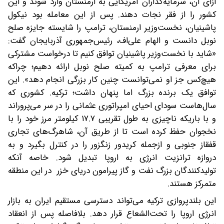
ازای آن، سرمایه‌گذاران آمریکایی به ارمنستان وارد شوند و این
کشور را از فقر نجات دهند. پس از این معامله بود نیکول
پاشینیان، نخست‌وزیر ارمنستان، ترامپ را شایسته جایزه صلح
نوبل دانست و الهام علی‌اف، رئیس‌جمهوری آذربایجان گفت:
«شاید با نخست‌وزیر پاشینیان توافق کنیم تا درخواست مشترکی
برای معرفی ترامپ به کمیته صلح نوبل ارائه دهیم؛ چراکه
هیچ‌کس جز او نمی‌توانست چنین کار بزرگی انجام دهد». این
توافق یک برنده بزرگ اما پنهان داشت؛ ترکیه. کشوری که
سال‌هاست سودای احیای امپراتوری عثمانی را در سر می‌پروراند
و با باریکه ناچیزی به طول تقریبی ۱۷.۷ کیلومتر مرز خود را با
نخجوان حفظ کرده است تا از طریق آن، شاهرگ‌های تجاری
قفقاز جنوبی و ازجمله کریدور زنگزور را در کنترل بگیرد و به
دروازه ترانزیت انرژی به اروپا تبدیل شود. خاصه آنکه
تولیدکنندگان بزرگ نفت و گاز پیرامون دریای خزر در این منطقه
متمرکز هستند.
این بلندپروازی ترکیه‌ می‌تواند دسترسی مستقیم ایران به بازار
انرژی اروپا را تحت‌الشعاع قرار دهد. بلافاصله پس از انعقاد