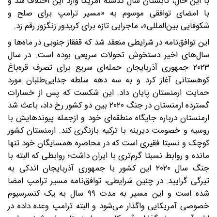
با این حال، تابستان سال گذشته‌ آمریکا وارد این اختلاف شد و
با امضای توافقی موسوم به «مسیر ترامپ برای صلح و
شکوفایی بین‌المللی»، ماجرایی تازه برای کریدور زنگزور رقم زد.
این توافق‌نامه در شرایطی منعقد شد که قفقاز جنوبی در ماه‌ها و
سال‌های اخیر دستخوش تحولات سریعی بوده است. در سال
۲۰۲۳ جمهوری آذربایجان حمله‌ای سریع برای تصرف قره‌باغ
کوهستانی آغاز کرد و به سه دهه سلطه جدایی‌طلبان مورد
حمایت ارمنستان پایان داد. این شکست که پس از خسارات
گسترده ارمنستان در جنگ ۲۰۲۰ بین دو کشور رخ داد، باعث شد
ارمنستان درباره جایگاه منطقه‌ای خود‌ و ازجمله پیوندهایش با
روسیه و خصومت دیرینه با ترکیه‌ بازنگری کند. ارمنستان کشور
کوچک و نسبتا فقیری است که در محاصره همسایگان خود تنها
مانده و روابط نسبتا گرم‌تری با ایران داشت؛ روابطی که البته با
جنگ سال ۲۰۲۰ این کشور با جمهوری آذربایجان اندکی به
تیرگی گرایید. در چنین شرایطی، توافق‌نامه مسیر ترامپ امضا
شده است و این مسیر به مدت ۹۹ سال به یک کنسرسیوم
خصوصی آمریکایی واگذار می‌شود و البته ترامپ وعده داده در