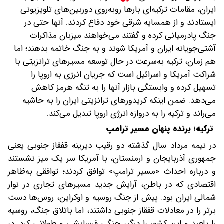
ایران، مقامات ترکیه‌ای بارها روبه‌روی دوربین‌های تلویزیونی
ایستادند و از همسایه شرقی خود دفاع کردند. آنها حتی در
جنگ پادرمیانی کرده و گفتند می‌خواهند میزبان مذاکرات
آشتی‌جویانه ایران و آمریکا شوند و به جنگ خاتمه بدهند؛ اما
هم زمان، ترکیه به‌سرعت در حال توسعه مسیرهای ترانزیتی با
شراکت آمریکا و اسرائیل است که جریان انرژی به اروپا را
تسهیل کرده و وابستگی بازار آنها را به تنگه هرمز کاهش
می‌دهد. ضمن اینکه کریدورهای ترانزیتی ایران را به حاشیه
می‌راند و ترکیه را به دروازه انرژی اروپا تبدیل می‌کند.
ترکیه؛ برنده پنهان مسیر ترامپ
در نیمه مرداد سال گذشته دو رقیب دیرینه قفقاز جنوبی یعنی
جمهوری آذربایجان و ارمنستان، با آمریکا سر یک میز نشستند
و درباره احداث «مسیر ترامپ» توافق کردند؛ توافقی به‌ظاهر
اقتصادی که در باطن، آرایش جدید مسیرهای تجاری در نوار
شمالی ایران بود. پیش از جنگ روسیه و اوکراین، روس‌ها دست
برتر را در معادلات قفقاز جنوبی داشتند، اما باتلاق جنگ، روسیه
را بلعید و این کشور را درگیر جنگی فرسایشی و طولانی کرد. در