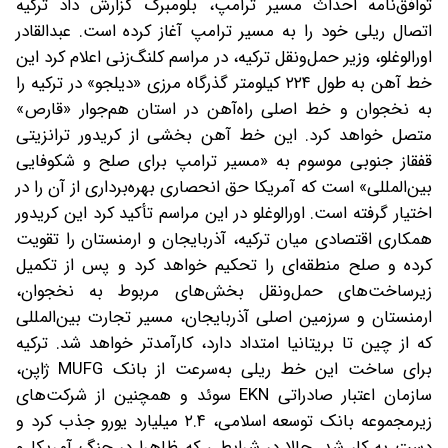
توافق‌نامه احداث مسیر ترامپ، بلومبرگ گزارش داد ترکیه
اتصال ریلی خود را به مسیر ترامپ آغاز کرده است. عبدالقادر
اورالوغلو، وزیر حمل‌ونقل ترکیه، در مراسم کلنگ‌زنی اعلام کرد این
خط آهن به طول ۲۲۴ کیلومتر گذرگاه مرزی «دیلجو» در ترکیه را
به نخجوان و خط اصلی راه‌آهن در استان هم‌جوار «قارص»
متصل خواهد کرد. این خط آهن بخشی از کریدور ترانزیتی
قفقاز جنوبی موسوم به «مسیر ترامپ برای صلح و شکوفایی
بین‌المللی» است که آمریکا حق انحصاری بهره‌برداری از آن را در
اختیار گرفته است. اورالوغلو در این مراسم تأکید کرد‌ این کریدور
همکاری اقتصادی میان ترکیه، آذربایجان و ارمنستان را تقویت
کرده و صلح منطقه‌ای را تحکیم خواهد کرد و پس از تکمیل
زیرساخت‌های حمل‌ونقل بخش‌های مربوط به نخجوان،
ارمنستان و سرزمین اصلی آذربایجان، مسیر تجارت بین‌المللی
که از چین تا بریتانیا امتداد دارد، کارآمدتر خواهد شد‌. ترکیه
برای ساخت این خط ریلی به‌سرعت ‌از بانک MUFG ژاپن،
سازمان اعتبار صادراتی EKN سوئد و همچنین از شرکت‌های
زیرمجموعه بانک توسعه اسلامی، ۲.۴ میلیارد یورو جذب کرد و‌
دست به کار شد. حالا در شرایطی که ظاهرا در جنگ آمریکا و