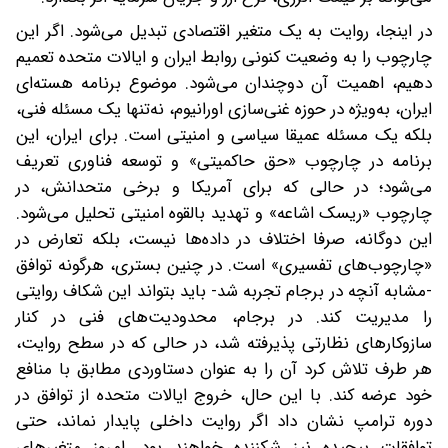
در اینجا، روایت به یک متغیر اقتصادی تبدیل می‌شود. اگر این
چارچوب را به وضعیت کنونی روابط ایران و ایالات متحده تعمیم
دهیم، اهمیت آن دوچندان می‌شود. موضوع برنامه هسته‌ای
ایران، به‌ویژه در حوزه غنی‌سازی اورانیوم، نه‌تنها یک مسئله فنی،
بلکه یک مسئله عمیقا سیاسی و امنیتی است. برای ایران، این
برنامه در چارچوب «حق حاکمیتی» و توسعه فناوری تعریف
می‌شود؛ در حالی که برای آمریکا و برخی متحدانش، در
چارچوب «ریسک اشاعه» و تهدید بالقوه امنیتی تحلیل می‌شود.
این دوگانه، صرفا اختلاف در داده‌ها نیست، بلکه تعارض در
«چارچوب‌های تفسیری» است. در چنین بستری، هرگونه توافق
-مشابه آنچه در برجام تجربه شد- باید بتواند این شکاف روایتی
را مدیریت کند. در برجام، محدودیت‌های فنی در کنار
سازوکارهای نظارتی پذیرفته شد، در حالی که در سطح روایت،
هر طرف تلاش کرد آن را به‌ عنوان دستاوردی مطابق با منافع
خود عرضه کند. با این حال، خروج ایالات متحده از توافق در
دوره ترامپ نشان داد اگر روایت داخلی پایدار نماند، حتی
توافقات پیچیده نیز شکننده خواهند بود. امروز متغیرهای