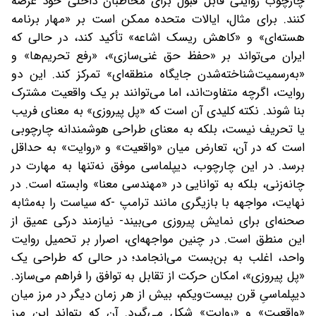
چارچوب روایتی قابل‌ قبول برای مخاطبان داخلی خود عرضه
کنند. برای مثال، ایالات متحده ممکن است بر «مهار برنامه
هسته‌ای» و «کاهش ریسک اشاعه» تأکید کند، در حالی که
ایران می‌تواند بر «حفظ حق غنی‌سازی»، «رفع تحریم‌ها» و
«به‌رسمیت‌شناخته‌شدن جایگاه منطقه‌ای» تمرکز کند. این دو
روایت، اگرچه متفاوت‌اند، اما می‌توانند بر یک واقعیت مشترک
بنا شوند. نکته کلیدی آن است که «پل پیروزی» به معنای فریب
یا تحریف نیست، بلکه به معنای طراحی هوشمندانه چارچوبی
است که در آن، تعارض میان «واقعیت» و «روایت» به حداقل
برسد. در این چارچوب، دیپلماسی موفق نه‌تنها به مهارت در
چانه‌زنی، بلکه به توانایی در «مهندسی معنا» وابسته است. در
نهایت، مواجهه با بازیگری مانند ترامپ -که سیاست را به‌مثابه
صحنه‌ای برای نمایش پیروزی می‌بیند- نیازمند درکی عمیق از
این منطق است. در چنین مواجهه‌ای، اصرار بر تحمیل روایت
واحد، اغلب به بن‌بست می‌انجامد؛ در حالی که طراحی یک
«پل پیروزی»، امکان حرکت از تقابل به توافق را فراهم می‌سازد.
دیپلماسیِ قرن بیست‌ویکم، بیش از هر زمان دیگر در مرز میان
«واقعیت» و «روایت» شکل می‌گیرد. آن‌ که بتواند این مرز‌