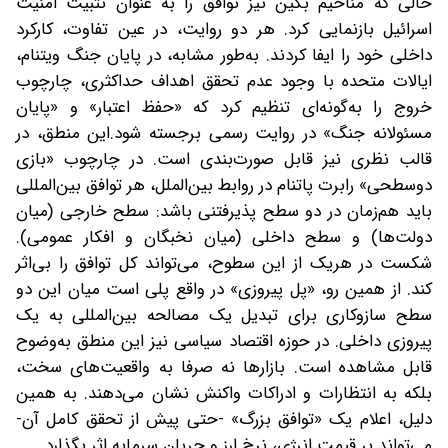
حالی که مناخیم بگین نیز توافق را به‌ عنوان تثبیت امنیت
اسرائیل بازنمایی کرد. هر دو روایت، در عین تفاوت، کارکرد
داخلی خود را ایفا کردند. به‌طور مشابه، در پایان جنگ ویتنام،
ایالات متحده با وجود عدم تحقق اهداف حداکثری، چارچوب
خروج را به‌گونه‌ای تنظیم کرد که «حفظ اعتبار» و «پایان
مسئولانه جنگ» در روایت رسمی برجسته شود.این منطق، در
قالب نظری نیز قابل صورت‌بندی است. در چارچوب «بازی
دوسطحی» رابرت پاتنام در روابط بین‌الملل، هر توافق بین‌المللی
باید هم‌زمان در دو سطح پذیرفتنی باشد: سطح خارجی (میان
دولت‌ها) و سطح داخلی (میان نخبگان و افکار عمومی).
شکست در هریک از این سطوح، می‌تواند کل توافق را بی‌اثر
کند. از همین رو، «پل پیروزی» در واقع پلی است میان این دو
سطح سازوکاری برای تبدیل یک مصالحه بین‌المللی به یک
پیروزی داخلی. در حوزه اقتصاد سیاسی نیز این منطق به‌وضوح
قابل مشاهده است. بازارها نه صرفا به واقعیت‌های سخت،
بلکه به انتظارات و ادراکات واکنش نشان می‌دهند. به همین
دلیل، اعلام یک «توافق بزرگ» -حتی پیش از تحقق کامل آن-
می‌تواند بر قیمت انرژی، نرخ ارز و جریان سرمایه اثر بگذارد.