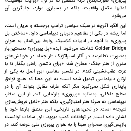
پیروزی» صورت‌بندی کرد؛ منطقی که در آن، «روایت موفقیت»
نه‌تنها مکمل واقعیت، بلکه در بسیاری موارد، جایگزین آن
می‌شود.
این الگو، اگرچه در سبک سیاسی ترامپ برجسته و عریان است،
اما ریشه در یکی از مفاهیم دیرپای دیپلماسی دارد: «ساختن پل
پیروزی» یا آنچه در ادبیات کلاسیک روابط بین‌الملل به‌ عنوان
Golden Bridge شناخته می‌شود. ایده «پل پیروزی» نخستین‌بار
به‌صورت نظام‌مند در آثار استراتژیک -از جمله در خوانش‌های
مدرن از هنر جنگ- مطرح شد: «برای دشمن راهی بگذار تا با
عزت عقب‌نشینی کند». در تفسیر معاصر، این اصل به یکی از
ارکان دیپلماسی تبدیل شده است؛ به این معنا که هیچ توافق
پایداری شکل نمی‌گیرد مگر آنکه طرف مقابل بتواند آن را در
سطح داخلی، به‌مثابه «پیروزی» بازنمایی کند. از این منظر،
دیپلماسی نه صرفا هنر امتیازگیری، بلکه هنر «قابل‌ فروش‌سازی
نتیجه» است. در تجربه‌های تاریخی، این منطق بارها خود را
نشان داده است. در توافقات کمپ‌ دیوید، انور سادات توانست
بازپس‌گیری صحرای سینا را به‌ عنوان پیروزی ملی عرضه کند، در