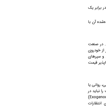
ر برابر یک
‌شده آن با
ی مالی و کالایی، همواره شاخص‌هایی وجود دارند که آینده بازار اصلی را پیش‌بینی می‌کنند (Leading Indicators). در صنعت
زادتر از خودروی
 و سپرهای
اپذیر قیمت
، روانی یا
ا نباید در
طمع بنگاه‌ها یا صرفا ضعف‌های مدیریتی جست‌وجو کرد؛ بلکه عامل اصلی، «شوک برون‌زای وارد‌شده به صنایع مادر» (Exogenous Shock)
 تئوری انتظارات