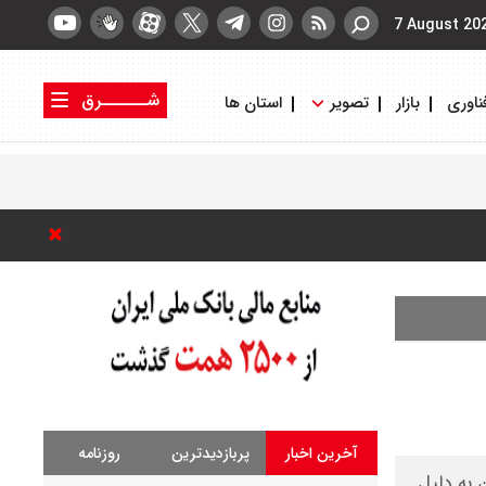
7 August 20
شــــــرق
ناوری
بازار
تصویر
استان ها
کتاب شرق
روزنامه شرق
آخرین اخبار
پربازدیدترین
روزنامه
خته می‌شود. این عنوان به دلیل