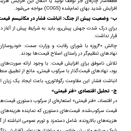
قطعه‌ساز چاره‌ای جز توقف تولید یا انتقال این افزایش هزین
افزایش شدید بهای تمام‌شده (COGS) مواجه می‌شود.
ب- وضعیت پیش از جنگ: انباشت فشار در مکانیسم قیمت‌
برای درک شدت جهش پیش‌رو، باید به شرایط پیش از آغاز در
قرار نداشت.
چالش ۴۰‌روزه با شورای رقابت و وزارت صمت: خودروسا
نهادهای تنظیم‌گر در راستای اصلاح قیمت‌ها بودند.
تلاش ناموفق برای افزایش قیمت: با وجود ارائه صورت‌های 
بود، نهادهای قیمت‌گذار با سرکوب قیمتی، مانع از تطبیق منط
انباشت فشار: این مقاومت رگولاتوری، باعث ایجاد یک زیان ا
ج- تحلیل اقتصادی «فنر قیمتی»
در اقتصاد، «فنر قیمتی» استعاره‌ای از سرکوب دستوری قیمت‌ه
قیمت سرکوب‌شده: قیمت‌های دستوری که نماینده هزینه‌های و
هزینه‌های بالارونده: شامل دستمزد و تورم عمومی انباشته از گ
شوک صنایع مادر: تیر خلاص به ساختار هزینه‌ای (افزایش ناگهانی 60 تا 90درصدی مواد