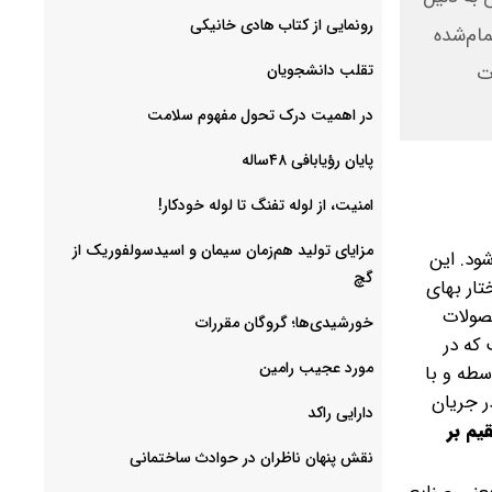
رونمایی از کتاب هادی خانیکی
 تمام‌شده
‌تقلب دانشجویان
ت
در اهمیت درک تحول مفهوم سلامت
پایان رؤیابافی ۴۸ساله
امنیت، از لوله تفنگ تا ‌لوله خودکار!
مزایای تولید هم‌زمان سیمان و اسیدسولفوریک از
Industry of Industri) شناخته می‌شود. این
گچ
ی ساختار بهای
حصولات
خورشیدی‌ها؛ گروگان مقررات
 که در
مورد عجیب رامین
ع مادر، بدون واسطه و با
ر جریان
دارایی راکد
یم بر
نقش پنهان ناظران در حوادث ساختمانی