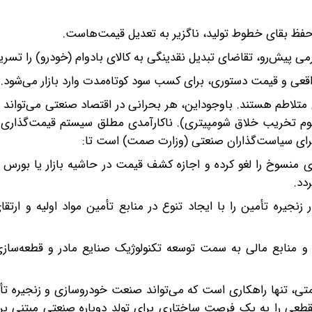
و حفظ بقای خطوط تولید، ناگزیر به تعدیل قیمت‌هاست.
ی پیش‌رو، تقاضای تبدیل نقدینگی به کالای بادوام (خودرو) را تسریع
واقعی و قیمت دستوری، برای کسب سود کوتاه‌مدت وارد بازار می‌شود.
لاطم هستند. با‌وجود‌این، هر بحرانی در اقتصاد صنعتی می‌تواند 
تاری (Structural Reforms) باشد (مفهوم تخریب خلاق شومپیتری). ناکارآمدی مطلق سیستم قیمت‌گ
رای سیاست‌گذاران صنعتی (وزارت صمت) است تا:
 منسوخ را لغو کرده و اجازه کشف قیمت در حاشیه بازار یا بورس کا
دد.
نجیره تأمین را با ایجاد تنوع در منابع تأمین مواد اولیه و ارتقا
ن و منابع مالی به سمت توسعه تکنولوژیک صنایع مادر و قطعه‌سازی
متی، تنها راهکاری است که می‌تواند صنعت خودروسازی و زنجیره ت
طعی را به یک فرصت ساختاری برای تولد دوباره صنعتی مبتنی بر با