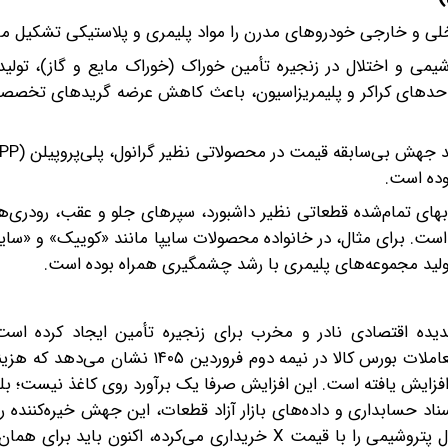
می و اختلال در زنجیره تأمین خوراک (خوراک مایع و گاز)، تولید 
ر واحدهای کراکر و پلیمریزاسیون، باعث کاهش عرضه گریدهای تخصص
های تمام‌شده قطعاتی نظیر داشبورد، سپرهای جلو و عقب، رودری‌ه
 است. برای مثال، در خانواده محصولات سایپا مانند «کوییک» و «سای
ه تولید مجموعه‌های پلیمری با رشد چشمگیری همراه بوده است.
ده اقتصادی نادر و مخرب برای زنجیره تأمین ایجاد کرده است.
استخراج‌شده از فاکتورهای رسمی شرکت‌های قطعه‌سازی و معاملات بورس کالا در نیمه دوم فر
Material Mix ) قطعه‌سازان بین 60 تا 90 درصد افزایش یافته است. این افزایش صرفا یک برآورد روی کاغذ ن
سناد حسابداری و داده‌های بازار آزاد قطعات، این جهش خیره‌کننده ر
تأیید می‌کنند. قطعه‌سازی که ماه گذشته ورق فولادی یا گرانول پتروشیمی را با قیمت X خریداری می‌کرده، اک