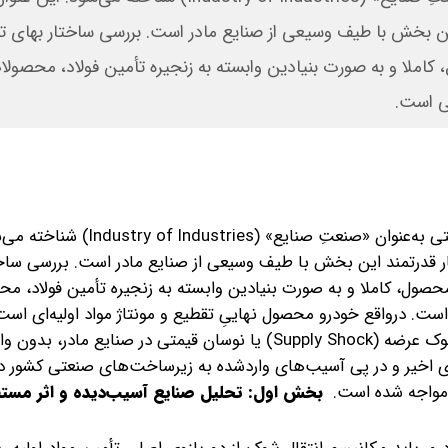
Backward ) بسیار قدرتمند این بخش با طیف وسیعی از صنایع مادر است. بررسی ساختار بهای
املا و به صورت بنیادین وابسته به زنجیره تأمین فولاد، محصولا
ی است.
صنعت خودروسازی در ادبیات اقتصاد صنعتی به‌عنوان «صنعتِ صنایع» (es
دلیل پیوندهای پسین (Backward Linkages) بسیار قدرتمند این بخش با طیف وسیعی از صنایع مادر است. بررس
حصول، کاملا و به صورت بنیادین وابسته به زنجیره تأمین فولاد، م
ت. درواقع خودرو محصول نهاییِ تقطیع و مونتاژ مواد اولیه‌ای است
صنایع بالادستی تولید شده‌اند. از منظر اقتصاد خرد، هرگونه شوک عرضه (Supply Shock) یا نوسان قیمتی در صنای
ی اخیر و در پی آسیب‌های واردشده به زیرساخت‌های صنعتی کشور د
 مواجه شده است.
بخش اول: تحلیل صنایع آسیب‌دیده و اثر مستق