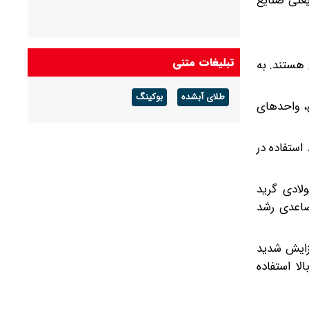
یعنی صنایع
تبلیغات متنی
 هستند. به
طلای آبشده
بوکینگ
ی، واحدهای
د استفاده در
لادی گرید
صاعدی رشد
فزایش شدید
لا استفاده