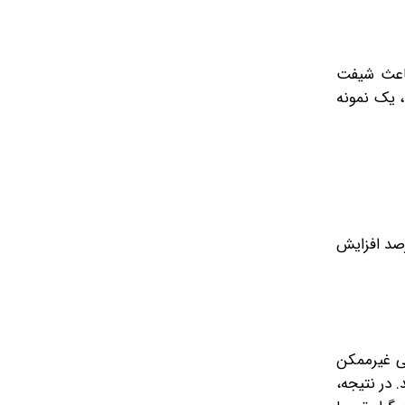
ینه‌های تولید باعث شیفت
 یک نمونه
وبات جدید حقوق و دستمزد در سال ۱۴۰۵ که به طور میانگین هزینه نیروی انسانی را بیش از 35 درصد افزایش
 پنج درصد تا 12 درصد). از نظر ریاضی غیرممکن
زایش 70درصدی در بهای تمام‌شده را از محل حاشیه سود 10درصدی خود جذب (Absorb) کند. در نتیجه،