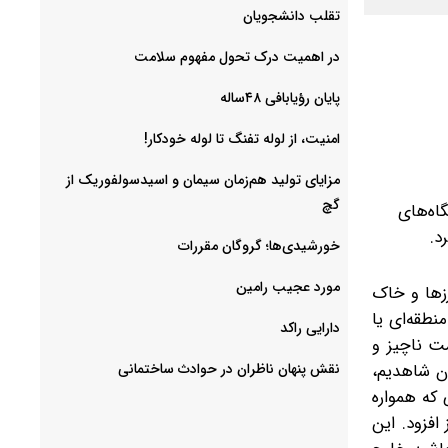
‌تقلب دانشجویان
در اهمیت درک تحول مفهوم سلامت
پایان رؤیابافی ۴۸ساله
امنیت، از لوله تفنگ تا ‌لوله خودکار!
مزایای تولید هم‌زمان سیمان و اسیدسولفوریک از
گچ
اه‌های
د.
خورشیدی‌ها؛ گروگان مقررات
مورد عجیب رامین
زها و خاک
نطقه‌ای یا
دارایی راکد
مت ناچیز و
ان شاهدیم،
نقش پنهان ناظران در حوادث ساختمانی
 که همواره
فزود. این