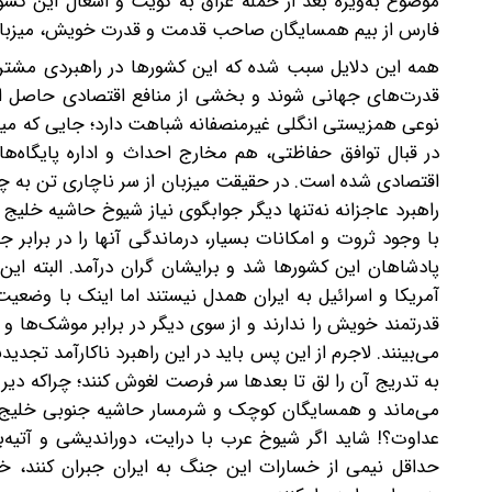
موضوع به‌ویژه بعد از حمله عراق به کویت و اشغال این کش
فارس از بیم همسایگان صاحب قدمت و قدرت خویش، میزبان پا
همه این دلایل سبب شده که این کشورها در راهبردی مشترک
قدرت‌های جهانی شوند و بخشی از منافع اقتصادی حاصل از 
نوعی همزیستی انگلی غیرمنصفانه شباهت دارد؛ جایی که میزبان
در قبال توافق حفاظتی، هم مخارج احداث و اداره پایگاه‌ه
اقتصادی شده است. در حقیقت میزبان از سر ناچاری تن به چنی
راهبرد عاجزانه نه‌تنها دیگر جوابگوی نیاز شیوخ حاشیه خلی
با وجود ثروت و امکانات بسیار، درماندگی آنها را در برابر
پادشاهان این کشورها شد و برایشان گران درآمد. البته ای
آمریکا و اسرائیل به ایران همدل نیستند اما اینک با وضعیت 
قدرتمند خویش را ندارند و از سوی دیگر در برابر موشک‌ها و
می‌بینند. لاجرم از این پس باید در این راهبرد ناکارآمد تج
به تدریج آن را لق تا بعدها سر فرصت لغوش کنند؛ چراکه دیر یا
می‌ماند و همسایگان کوچک و شرمسار حاشیه جنوبی خلیج فار
عداوت‌؟! شاید اگر شیوخ عرب با درایت، دوراندیشی و آتیه‌ب
حداقل نیمی از خسارات این جنگ به ایران جبران کنند، خش