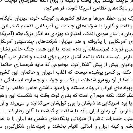
ور کوچک بیشتر بروز یافت و زمینه را برای آنکه کشورهای کوچک ح
یگاه‌های نظامی آمریکا شوند، فراهم کرد.
 برای حفظ مرزها و منافع کشورهای کوچک خود، میزبان پایگاه‌ه
نفت و گاز را با شرکت‌های چندملیتی آمریکایی تقسیم کنند. این 
 در قبال سودی اندک، امتیازات ویژه‌ای به انگل بزرگ‌جثه (‌آمریکا
ای آمریکایی را پذیرفته و هم میزبان شرکت‌های چندملیتی آمریکا
ن قرارداد غیرمنصفانه‌ای داده است. با این همه، جنگ حاضر نشان 
ج فارس نیست، بلکه پاشنه آشیل مهمی برای امنیت و اعتبار ملی آنها
 جهانیان بیش از پیش آشکار کرد، موضوعی که مایه شرمساری حاکمان
ن نکته بر کسی پوشیده نیست که اغلب امیران و حاکمان این کشوره
اسفبار اَره روبه‌رو شده‌اند، از یک سو جرئت و جسارت ایستادگی در 
 پهپادهای ایرانی بی‌پناه هستند و راهبرد داشتن حامی نظامی را 
دید‌نظر کنند. نکته مهم آن است که بدون فوت وقت به شکست این راهبر
 زود آمریکایی‌ها دُم‌شان را روی کول‌شان می‌گذارند و می‌روند و آن 
س! آن زمان ایران باید با شفقت و گذشت با آنان رفتار کند یا ب
ینی، خسارات ناشی از میزبانی پایگاه‌های دشمن به ایران را با ت
م و کینه ایران را اندکی التیام بخشند و زمینه‌های شکل‌گیری