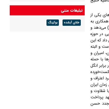
اشیه خلیج
تبلیغات متنی
ای یکی از
همکاری به
طلای آبشده
بوکینگ
) می‌دهد و
یی در حوزه
داد که این
ست و البته
، امیران و
ا با حمله
برابر انگل
شکست‌خورده
د اعتراف و
زمان ایران
ا شقاوت و
عهد پرداخت
 مجدد حسن