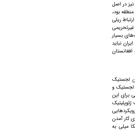
 نیز در اصل
 منطقه بود،
ارتباط ریلی
 غیرتحریمی
‌های بسیار
یران نباید
 افغانستان
مین لجستیک
ط لجستیک و
ی برای این
 ژئوپلیتیک
رویکردهایی
وی کار آمدن
کا میلی به