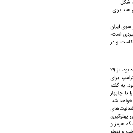
ه شکل
 هند برای
 سوی ایران
بردی است؛
ا‌ست و در
بر‌اساس اعلام وزارت خارجه آمریکا، معافیت تحریمی بندر چابهار که در سال ۲۰۱۸ به‌ منظور کمک به بازسازی افغانستان اعطا شده بود، از ۲۹
رامپ برای
د. به گفته
صت دارند همکاری خود را با چابهار
 خواهد شد.
فعالیت‌های
ی پهلوگیری
گه‌ هرمز و
طب و نقطه‌‌