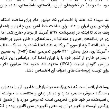
اتصال تجاری بین بخش ‌‌درخور توجهی از جمعیت جهان (حدود ۴۰ درصد) در کشورهای ایران، پاکستان، افغانستان، 
پس از توافق برجام در سال ۱۳۹۴، توسعه‌‌ این بندر به کشور هند سپرده شد. هند با اختصاص ۸۵ میلیون
تی قراردادی بین ایران و هند برای ساخت خط آهن بین چابهار و زاهدا
با‌این‌‌حال، کار توسعه‌‌ بندر چابهار در همین مراحل ابتدایی متوقف ماند تا اینکه در اردیبهشت ۱۳۹۷‌ آمر
ه‌‌ فشار حداکثری روی ایران، یعنی در خرداد ۱۳۹۹ خبری در رسانه‌‌های غربی و متعاقبا در رسانه‌‌های داخلی مبنی
شر شد. البته آنچه از سوی آمریکا به هند اعطا شده بود، نه یک معاف
بلکه یک استثنای بسیار محدود تحریمی از سوی وزارت خارجه‌ آمریکا بود
سازمان بنادر و دریانوردی ایران، شرکت هندی اینترنشنال پورتس گلوبال ل
اقدام موردی و غیر‌ساختاریافته است که تحریم‌‌کننده در شرایطی خاص، آن را به‌‌عنوا
جایگاه حقوقی خاصی ندارد و در هر زمان و متناسب با خواسته‌‌ تحر
عبیه‌‌شده در خود قانون تحریمی است که برخی موارد را از شمول 
ریافتنی نیست و تغییر در آن به معنی تغییر در متن قانون بوده و کنگر