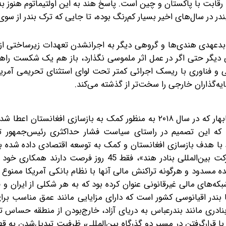
 رقابت با پاکستان و چین است. پاسخ هند به این اولتیماتوم هنوز ب
ر در سال‌های اخیر بسیار کم‌رنگ بوده، تا جایی که ترک بندر از سوی
 بدعهدی هندی‌ها و گروهی دیگر به اجرانشدن تعهدات زیرساختی از
دیگر حتی اگر در عمل اثر ملموسی نگذارد، باز هم یک شکست راه
 و فناوری با ریسک اجرائی کمتر تحت لوای استثنای تحریمی آمریک
یه‌گذاران خارجی را سخت‌تر از گذشته می‌کند.
ه که این تصمیم در راستای سیاست فشار حداکثری رئیس‌جمهور ت
با هدف بازسازی افغانستان و کمک به توسعه اقتصادی داده شده بو
او، شرکت‌های درگیر در این پروژه، ازجمله شرکت دولتی «شرکت بین‌المللی بنادر هند»، فقط 45 روز فر
حده مسدود و هرگونه تراکنش مالی آنها با نظام بانکی آمریکا ممنوع
بکه‌های مالی غیرقانونی عنوان کرده بود که به هر شکلی از ایران و 
ها بندر اقیانوسی کشور است که دارای مزایایی مانند عمق مناسب برا
بنادری مانند بندرعباس به دریای آزاد، خارج‌بودن از منطقه‌ حساس تن
با قرارگرفتن در مسیر دو گذرگاه بین‌المللی، ظرفیت تبدیل‌‌شدن به ق