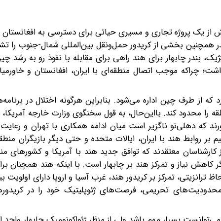
 بیش از یک پروژه تجاری و مسیری حیاتی برای دسترسی به افغانستان
ندر همچنین بخشی از کریدور حمل‌ونقل بین‌المللی شمال-جنوب را تش
تژیک، بندر چابهار برای هند راهی برای مقابله با نفوذ رو به رشد چی
اشت؛ چراکه موجب اتصال منطقه‌ای با ایران، افغانستان و خاورمیا
ان فاصله دارد که از طرف چین اداره می‌شود. بنابراین هرگونه اختلال در برنام
قه را محدود کند. با‌این‌‌حال، به قول سخنگوی وزارت خارجه آمریکا، 
ورند که دهلی‌نو ناگزیر است میان ادامه همکاری با تهران و رعایت
 بر روابط هند با ایران، ایالات متحده و حتی دیگر بازیگران منطقه‌
 کارشناسان معتقدند که توافق جدید هند با آمریکا و کشورهای من
انگر کاهش نیاز و تمرکز هند بر چابهار است. با اینکه هند همچنان ب
لحاظ ترانزیتی، تمرکز بر کریدور هند، غرب آسیا و اروپا دارای اولویت 
یط محدودیت‌های تحریمی، فرصت‌‌های ژئوپلیتیک خود را در کریدور
 می‌توانست بسیار مهم باشد ولی از منظر ژئواکونومیک چابهار واجد 