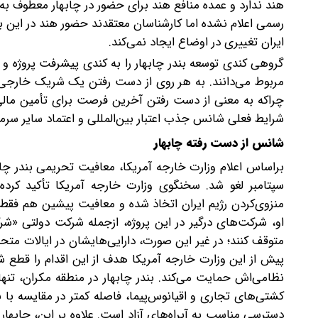
هند ندارد و عمده منافع هند برای حضور در چابهار معطوف به
رسمی اعلام نشده اما کارشناسان معتقدند حضور هند در این بند
ایران تغییری در اوضاع ایجاد نمی‌کند.
گروهی کندی توسعه بندر چابهار را به کندی پیشرفت پروژه و
مربوط می‌دانند. به هر روی از دست رفتن یک شریک خارجی 
چرا‌که به معنی از دست رفتن آخرین فرصت برای تأمین مالی
شرایط فعلی شانس جذب اعتبار بین‌المللی و اعتماد سایر سرما
شانس از دست رفته چابهار
سپتامبر لغو شد. سخنگوی وزارت خارجه آمریکا تأکید کرد
منزوی‌کردن رژیم ایران اتخاذ شده و معافیت پیشین هم فقط 
متوقف کنند؛ در غیر این ‌صورت، دارایی‌هایشان در ایالات مت
پیش ‌از این وزارت خارجه آمریکا‌ هدف از این اقدام را قطع ش
نظامی‌اش حمایت می‌کند. بندر چابهار در منطقه‌‌ مکران، تن
کشتی‌‌های تجاری و اقیانوس‌‌پیما، فاصله‌ کمتر در مقایسه با 
دسترسی مناسب به آبراه‌‌های آزاد است. علاوه‌ بر این، چابهار 