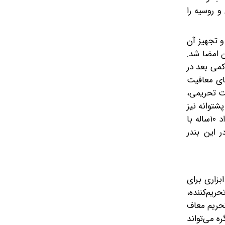
هند، چین و روسیه را
 دلار برای ساخت اسکله و تجهیز آن
ن امضا شد.
یکا از برجام خارج شد. اما کمی بعد در
 بر «اعطای معافیت
یت تحریمی،
، ذیل بخش ۱۲۴۴ قانون تحریمی ایفکا (۲۰۱۲). به همین پشتوانه نیز
در ۱۳ می ‌۲۰۲۴ هند برای اولین بار قرارداد بلندمدت مدیریت بندر در خارج از کشور خود را با ایران امضا کرد. براساس این قرارداد ۱۰ساله با
یمیت (IPGL) متعهد شد حدود ۱۲۰ میلیون دلار در این بندر
ن ابزاری برای
یم‌‌کننده،
تحریم معاف
ه می‌تواند