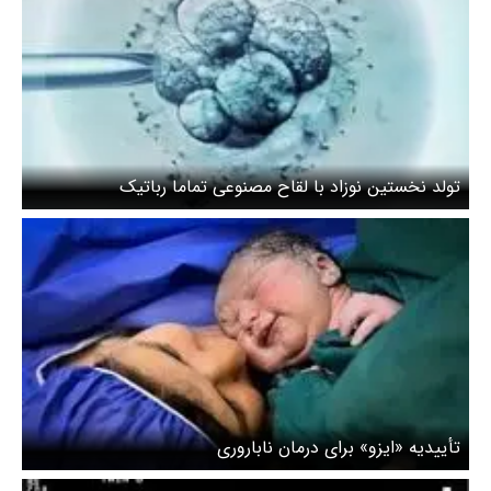
تولد نخستین نوزاد با لقاح مصنوعی تماما رباتیک
تأییدیه‌ «ایزو» برای درمان ناباروری