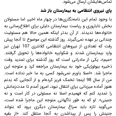
تماس‌هایشان ارسال می‌شود.
پای نیروی انتظامی به بیمارستان باز شد
با وجود تمام این نامه‌نگاری‌ها در چهار ماه اخیر، اما مسئولان
بخش ناباروری و ریاست بیمارستان دلیلی برای اطلاع‌رسانی به
خانواده‌ها ندیدند. از آن بدتر اینکه همین حالا هم مسئولیت
چندانی بر عهده نمی‌گیرند. روز گذشته این موضوع تا آنجا پیش
رفت که تعدادی از نیروهای انتظامی کلانتری 107 تهران نیز
وارد بیمارستان شدند و شکواییه خانواده‌ها را تحویل گرفتند.
«میم»، یکی از مادرانی است که روز گذشته برای تمدید وقت
ذخیره بیولوژیکی خود به بیمارستان مراجعه کرد و متوجه این
ماجرا شد: «اصلا باورم نمی‌شود کسی به ما خبر نداده است.
من از سال 98 اینجا تخمک فریز کرده‌ام و از آنجایی که بدنم
هنوز آماده میزبانی برای انتقال نبود، امروز آمدم تا مدت‌زمانش
را تمدید کنم که فهمیدم اصلا نه مسئولی در کار است و نه
جنینی». او که به‌ طور ناگهانی متوجه این ماجرا شده است،
می‌گوید تازه باید سراغ بیمارستان دیگری برود که بتواند
جنینش را پس از پیدا‌شدن به آنجا منتقل کند: «از بقیه