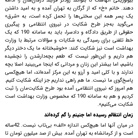
بیولوژیکی آنهاست تا بتوانند زودتر فرایند درمان‌شان را ادامه
دهند. خانم «خ» که از گرگان به تهران آمده و به امید داشتن
یک پسر همه این سختی‌ها را تحمل کرده است، به «شرق»
می‌گوید به‌جز طرح شکایت در نیروی انتظامی و پیگیری
حقوقی از طریق دادگاه و دادسرا، باید به سامانه 190 که یک
خط تلفنی برای رسیدگی به شکایات و سؤالات مرتبط با وزارت
بهداشت است نیز شکایت کنند: «خوشبختانه ما یک دختر دیگر
هم داریم و این‌طور نیست که طعم بچه‌دار‌شدن را نچشیده
باشیم، اما بیشتر این زنان و مردانی که اینجا می‌بینید اصلا بچه
ندارند و با کلی امید و آرزو به این مرکز آمده‌‌اند، اما هیچ‌کسی
پاسخ‌گوی ما نیست. ما هم راهی نداریم جز اینکه شکایت کنیم.
هم امروز که نیروی انتظامی آمده بود طرح شکایت‌مان را ثبت
کردیم و هم به سامانه 190 که مخصوص وزارت بهداشت است‌
شکایت می‌کنیم».
زمان انتقالم رسیده اما جنینم را گم کرده‌اند
در میان آنها اما هیچ‌کس اندازه «الف» بی‌تاب نیست. 42‌ساله
است و از کرمانشاه به تهران آمده. بیش از صد میلیون تومان تا