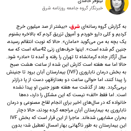
نیلوفر حامدی
خبرنگار گروه جامعه روزنامه شرق
به گزارش گروه رسانه‌ای
شرق
،
«بیشتر از صد میلیون خرج
کردیم و کلی دارو خوردم و آمپول تزریق کردم که بالاخره بشنوم
یک بچه به‌ من می‌گوید‌ «مامان». حالا که نوبت انتقالم رسیده،
جنین گم شده است». اینها حرف‌های زنی 42‌ساله است که سه
سال آزگار جاده کرمانشاه تا تهران را رفته و آمده تا «مادر» شود.
حالا اما سه هفته است‌ کارش این شده از ساعت هشت صبح
به بخش درمان ناباروری (IVF) بیمارستان آبان برود تا جنینش
را پیدا کنند، اما حوالی ساعت دو بعدازظهر، دست از پا درازتر
برمی‌گردد. بعد از گذشت سه هفته هنوز جنین او پیدا نشده
است. اما فقط «الف» نیست که این مشکل را دارد، ده‌ها
خانواده که در سال‌های اخیر برای انجام لقاح مصنوعی و درمان
ناباروری به بیمارستان آبان مراجعه کرده بودند، حالا دچار
بحران مشابهی شده‌اند. ماجرا از این قرار است که بخش IVF
این بیمارستان به ‌طور ناگهانی بهار امسال تعطیل شد؛ بدون