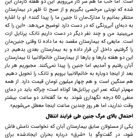
است. اما خب ما هم سر کار می‌رویم. این دو هفته کارمان این
شده که نوبتی مرخصی بگیریم و از صبح تا ظهر در بیمارستان
منتظر بمانیم با مدارک‌مان تا جنین ما را پیدا کنند». او با اشاره
به دبه‌ای آبی‌رنگی که در دست دارد‌ توضیح می‌دهد: «این را که
می‌بینید من و چند نفر دیگر در دست داریم تانک پرتابل ازت
است. مایعی که بیمارستان مقصد به ما داده تا وقتی جنین‌مان
را گرفتیم، داخل آن قرار داده و به بیمارستان بعدی بدهیم. در
این دو هفته بارها و بارها از بیمارستان خاتم‌الانبیا تا بیمارستان
آبان رفتیم و آمدیم، اما جنین را پیدا نمی‌کنند. مجبوریم هر بار
بعد از اینجا دوباره به خاتم‌الانبیا برویم و تانک را تحویل دهیم.
هم سنگین است و هم چهار میلیون تومان قیمت دارد. از همه
مهم‌تر اینکه عمر این پرتابل‌ها کوتاه است؛ چرا‌که باید در دمای
منفی 60 درجه نگهداری شوند. به ما گفته‌اند دو ساعت بیشتر
وقت ندارید، اما هر روز چندین ساعت اینجا معطل می‌شویم».
احتمال بالای مرگ جنین طی فرایند انتقال
یکی از مسئولان سابق بیمارستان آبان که نخواست نامش فاش
شود، در گفت‌و‌گو با «شرق» درباره بحران ایجاد‌شده برای