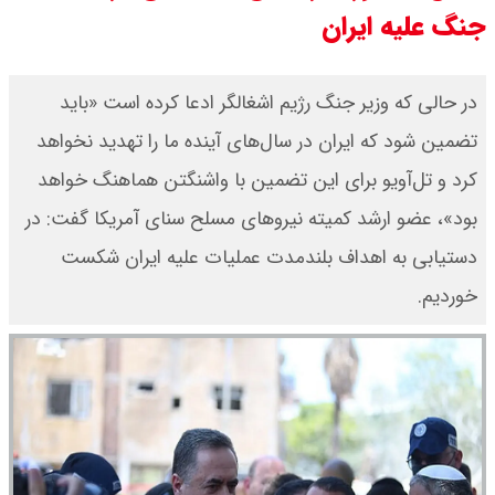
جنگ علیه ایران
یک ادعا: برخی مالکان اجاره بها را ۶۰
درصد افزایش می دهند
در حالی که وزیر جنگ رژیم اشغالگر ادعا کرده است «باید
تضمین شود که ایران در سال‌های آینده ما را تهدید نخواهد
رهبر انقلاب با مسعود پزشکیان دیدار
کرد و تل‌آویو برای این تضمین با واشنگتن هماهنگ خواهد
کرد / درباره مشکلات کشور و تعامل
بود»، عضو ارشد کمیته نیروهای مسلح سنای آمریکا گفت: در
اقتصادی با طرفهای خارجی گفتگو شد
دستیابی به اهداف بلندمدت عملیات علیه ایران شکست
خوردیم.