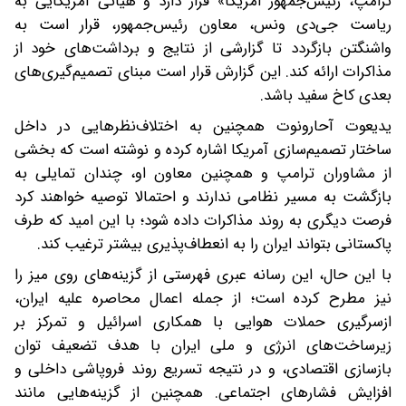
ترامپ، رئیس‌جمهور آمریکا» قرار دارد و هیأتی آمریکایی به
ریاست جی‌دی ونس، معاون رئیس‌جمهور، قرار است به
واشنگتن بازگردد تا گزارشی از نتایج و برداشت‌های خود از
مذاکرات ارائه کند. این گزارش قرار است مبنای تصمیم‌گیری‌های
بعدی کاخ سفید باشد.
یدیعوت آحارونوت همچنین به اختلاف‌نظرهایی در داخل
ساختار تصمیم‌سازی آمریکا اشاره کرده و نوشته است که بخشی
از مشاوران ترامپ و همچنین معاون او، چندان تمایلی به
بازگشت به مسیر نظامی ندارند و احتمالا توصیه خواهند کرد
فرصت دیگری به روند مذاکرات داده شود؛ با این امید که طرف
پاکستانی بتواند ایران را به انعطاف‌پذیری بیشتر ترغیب کند.
با این حال، این رسانه عبری فهرستی از گزینه‌های روی میز را
نیز مطرح کرده است؛ از جمله اعمال محاصره علیه ایران،
ازسرگیری حملات هوایی با همکاری اسرائیل و تمرکز بر
زیرساخت‌های انرژی و ملی ایران با هدف تضعیف توان
بازسازی اقتصادی، و در نتیجه تسریع روند فروپاشی داخلی و
افزایش فشارهای اجتماعی. همچنین از گزینه‌هایی مانند