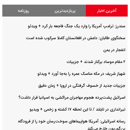
آخرین اخبار
پربازدیدترین
روزنامه
سندرز: ترامپ آمریکا را وارد یک جنگ فاجعه بار کرد + ویدئو
سخنگوی طالبان: داعش در افغانستان کاملا سرکوب شده است
انفجار در یمن
۲ مقام موساد برکنار شدند + جزییات
شهباز شریف در مکه مناسک عمره را به‌جا آورد + ویدئو
جزییات جدید از خسوف گرفتگی در اروپا + زمان دقیق
اسرائیل پشت‌پرده هجوم مهاجران مراکشی به اسپانیا قرار داشت؟
تیرانداری در تایلند / تا این لحظه ۱۷ کشته و زخمی + ویدیو
رسانه اسرائیلی: آمریکا هواپیماهای سوخت‌رسان خود را از فرودگاه
بن‌گوریون خارج می‌کند