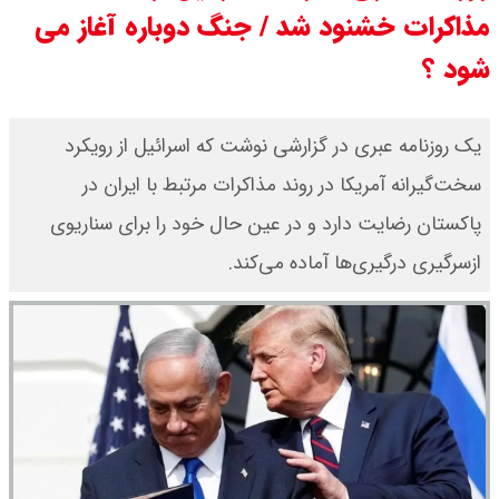
مذاکرات خشنود شد / جنگ دوباره آغاز می
جزئیات عرضه اولیه احیا در فرابورس
شود ؟
اعلام شد
یک روزنامه عبری در گزارشی نوشت که اسرائیل از رویکرد
قیمت بیت کوین،تتر و اتریوم امروز
سخت‌گیرانه آمریکا در روند مذاکرات مرتبط با ایران در
جمعه ۱۶ مرداد۱۴۰۵ / قیمت بیت
پاکستان رضایت دارد و در عین حال خود را برای سناریوی
کوین چند؟ + جدول
ازسرگیری درگیری‌ها آماده می‌کند.