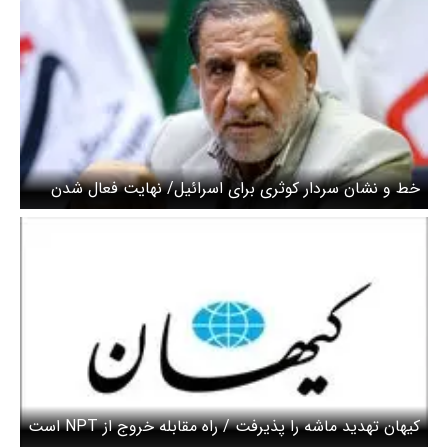
خط و نشان سردار کوثری برای اسرائیل/ نهایت فعال شدن
مکانیسم ماشه علیه ایران تحریم است
کیهان تهدید ماشه را پذیرفت / راه مقابله خروج از NPT است