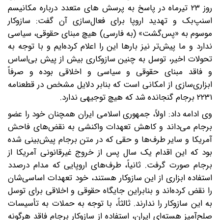
روز ۲۳ تیرماه در پاسخ به پرسش های متعدد درباره مکانیسم
اسنپ‌بک و تهدید اروپا برای فعال‌سازی آن گفت: سازوکار
موسوم به «پس‌گشت» (به فارسی) هیچ مبنای حقوقی، سیاسی
ندارد و ما پیش‌تر نیز بارها این را اعلام کرده‌ایم و با توجه به
تحولات اخیر، توسل به چنین سازوکاری بیش از پیش بی‌اساس
و فاقد مبنای حقوقی و سیاسی و اخلاقی بوده و صرفاً
ابزاری‌سازی از امکانی است که بنابر دلایل مشخص در قطعنامه
۲۲۳۱ برجام گنجانده شد که هیچ توجیهی ندارد.
وی ادامه داد: اولاً، جمهوری اسلامی ایران همچنان خود را عضو
برجام می‌داند و کاهش تعهدات واکنشی به نقض‌های فاحش
آمریکا و سایر طرف‌ها و حقی که در متن برجام پیش‌بینی شده
بود که این اقدام یک سال پس از خروج غیرقانونی آمریکا از
برجام صورت گرفت. ثانیاً، طرف‌های اروپایی که مدام درصدد
استفاده ابزاری از این سازوکار هستند، خود تعهدات اساسی‌شان
را نقض کرده‌اند و بنابراین جایگاه حقوقی و اخلاقی برای توسل
به این سازوکار را ندارند. ثالثاً، با توجه به حملات به تأسیسات
صلح‌آمیز هسته‌ای ایران، استفاده از سازوکار برجام فاقد هرگونه