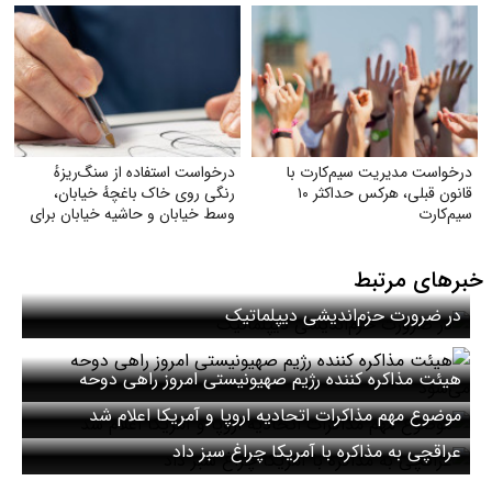
درخواست مدیریت سیم‌کارت با
درخواست استفاده از سنگ‌ریزهٔ
قانون قبلی، هرکس حداکثر ۱۰
رنگی روی خاک باغچهٔ خیابان،
سیم‌کارت
وسط خیابان و حاشیه خیابان برای
زیبایی و صرفه‌جویی بیشتر آب
خبرهای مرتبط
در ضرورت حزم‌اندیشی دیپلماتیک
هیئت مذاکره کننده رژیم صهیونیستی امروز راهی دوحه
می‌شود
موضوع مهم مذاکرات اتحادیه اروپا و آمریکا اعلام شد
عراقچی به مذاکره با آمریکا چراغ سبز داد