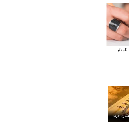
فولانزا
ان فردا
14؛افزایش دما تا