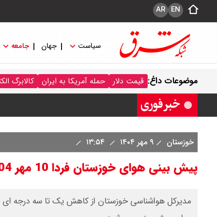
AR
EN
سیاست
جهان
جامعه
قیمت سکه پارسیان امروز جمعه ۱۶ مرداد ۱۴۰۵ / سکه پارسیان ۱۰۰ سوتی چند ؟ جدول
موضوعات داغ:
قیمت دلار
حمله آمریکا به ایران
کالابرگ الک
ترکیه و عراق، پروژه کاهش وابستگی به ت
خوزستان
۹ مهر ۱۴۰۴
۱۳:۵۴
پیش بینی هوای خوزستان فردا 10 مهر 1404؛ دما در استان کاهش می یابد
​ مدیرکل هواشناسی خوزستان از کاهش یک تا سه درجه ای د