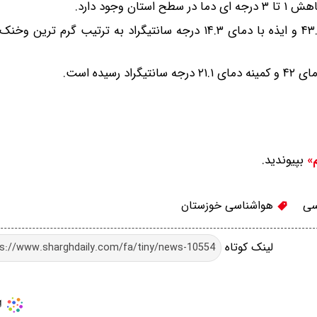
جود دارد.
سبزه زاری تصریح کرد: در شبانه روز گذشته شوش با دمای ۴۳.۸ و ایذه با دمای ۱۴.۳ درجه سانتیگراد به ترتی
ده است.
بپیوندید.
م»
سی
هواشناسی خوزستان
لینک کوتاه