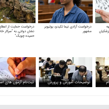
ه
درخواست آزادی نیما تکیدو، یوتیوبر
درخواست حمایت از اعطای 
زشکیان
مشهور
نشان دولتی به "سرکار خان
حمیده چوبک"
م
توضیحات آموزش و پرورش
ثبت‌نام آزمون های ا
و
درباره آزمون استخدامی ۱۴۰۴/
از هفته دیگر آغاز می‌
دفترچه آزمون معلمی تغییراتی
جزییات
ندارد!