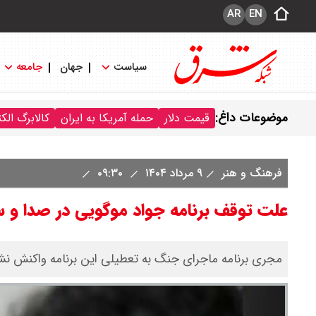
AR
EN
سیاست
جهان
جامعه
موضوعات داغ:
قیمت دلار
حمله آمریکا به ایران
کالابرگ الک
فرهنگ و هنر
۹ مرداد ۱۴۰۴
۰۹:۳۰
علت توقف برنامه جواد موگویی در صدا و س
مجری برنامه ماجرای جنگ به تعطیلی این برنامه واکنش نش