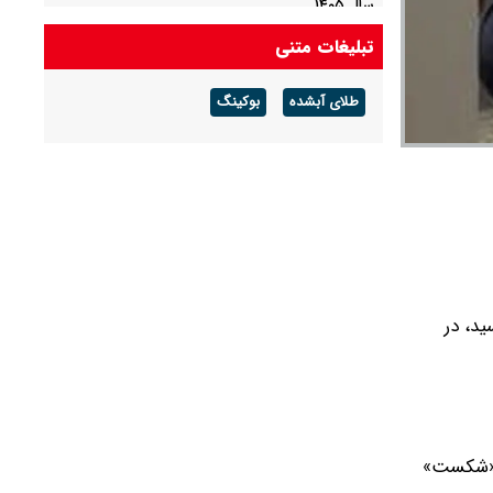
سال ۱۴۰۵
تبلیغات متنی
اقراریان: تهران گرفتار چرخه معیوب «بساز و
بفروش» شده است
طلای آبشده
بوکینگ
د، در
ی «شکست»