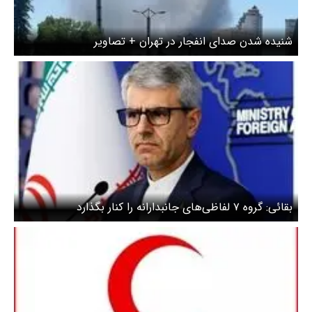
شنیده شدن صدای انفجار در تهران + تصاویر
بقائی: گروه ۷ لفاظی‌های جانبدارانه را کنار بگذارد