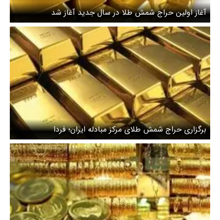
آغاز اولین حراج شمش طلا در سال جدید آغاز شد
برگزاری حراج شمش طلای مرکز مبادله ایران؛ فردا