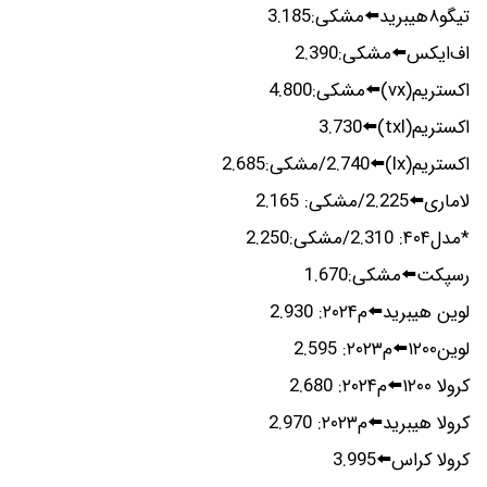
تیگو۸هیبرید⬅️مشکی:3.185
اف‌ایکس⬅️مشکی:2.390
اکستریم(vx)⬅️مشکی:4.800
اکستریم(txl)⬅️3.730
اکستریم(lx)⬅️2.740/مشکی:2.685
لاماری⬅️2.225/مشکی: 2.165
*مدل۴۰۴: 2.310/مشکی:2.250
رسپکت⬅️مشکی:1.670
لوین هیبرید⬅️م۲۰۲۴: 2.930
لوین۱۲۰۰⬅️م۲۰۲۳: 2.595
کرولا ۱۲۰۰⬅️م۲۰۲۴: 2.680
کرولا هیبرید⬅️م۲۰۲۳: 2.970
کرولا کراس⬅️3.995