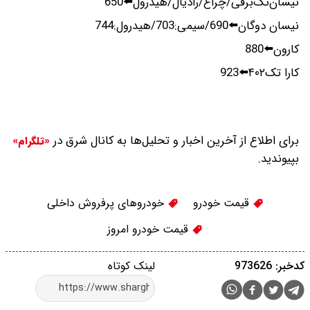
نیسان‌تک‌برقی/چراغ/رادیال/هیدرول⬅️650
نیسان دوگان⬅️690/سیمی:703/هیدرول:744
کارون⬅️880
کارا تک۴۰۲⬅️923
برای اطلاع از آخرین اخبار و تحلیل‌ها به کانال شرق در
«تلگرام»
بپیوندید.
قیمت خودرو
خودروهای پرفروش داخلی
قیمت خودرو امروز
کدخبر: 973626
لینک کوتاه