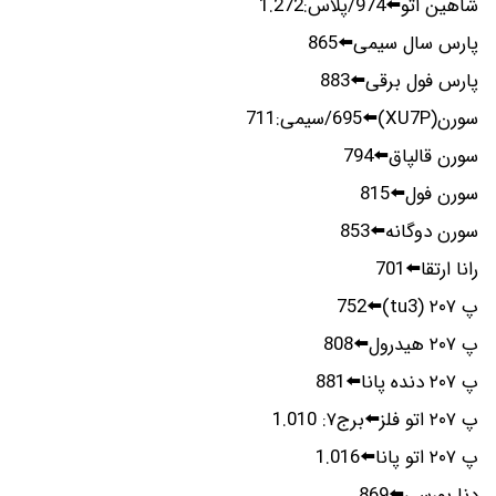
شاهین اتو⬅️974/پلاس:1.272
پارس سال سیمی⬅️865
پارس فول برقی⬅️883
سورن(XU7P)⬅️695/سیمی:711
سورن قالپاق⬅️794
سورن فول⬅️815
سورن دوگانه⬅️853
رانا ارتقا⬅️701
پ ۲۰۷ (tu3)⬅️752
پ ۲۰۷ هیدرول⬅️808
پ ۲۰۷ دنده پانا⬅️881
پ ۲۰۷ اتو فلز⬅️برج۷: 1.010
پ ۲۰۷ اتو پانا⬅️1.016
دنا بورسی⬅️869