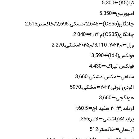
کیا(K5)⬅️5.300
اسپورتیج⬅️5.350
چانگان(CS55)⬅️2.645/مشکی:2.695/خاکستر:2.515
چانگان(CS35)م۲۰۲۴⬅️2.040
وزل⬅️م۲۰۲۴: 3.110/م۲۰۲۵مشکی:2.270
فولکس(id4)⬅️3.590
فولکس تیراک⬅️4.430
سیلفی⬅️مکس مشکی:3.660
آئودی برقی۲۰۲۴⬅️مشکی:5970
هونگچی⬅️3.660
اوتلندر۲۰۲۳ سفید اچ⬅️5.t60
پراید۱۵۱پاششی⬅️لاینر:366
آریسان⬅️خاکستر:512