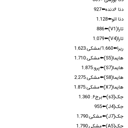
دنا ۶دنده⬅️927
دنا اتو⬅️1.128
تارا(V1)⬅️886
تارا(V4)⬅️1.079
ریرا⬅️1.660/مشکی:1.623
هایما(S5)⬅️مشکی:1.710
هایما(S7)⬅️پرو:1.875
هایما(S8)⬅️مشکی:2.275
هایما(X7)⬅️مشکی:1.875
جک(s3)⬅️برج۶: 1.360
جک(J4)⬅️955
جک(J7)⬅️مشکی:1.790
جک(A5)⬅️مشکی:1.790