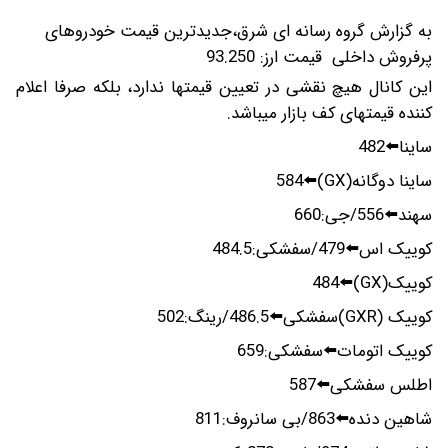
به گزارش گروه رسانه ای شرق،جدیدترین قیمت خودروهای
پرفروش داخلی
قیمت ارز: 93.250
این کانال هیچ نقشی در تعیین قیمتها ندارد، بلکه صرفا اعلام
کننده قیمتهای کف بازار میباشد.
ساینا⬅️482
ساینا دوگانه(GX)⬅️584
سهند⬅️556/جی:660
کوییک اس⬅️479/سفشکی:484.5
کوییک(GX)⬅️484
کوییک (GXR)سفشکی⬅️486.5/رینگ:502
کوییک اتومات⬅️سفشکی:659
اطلس سفشکی⬅️587
شاهین دنده⬅️863/بی سانروف:811