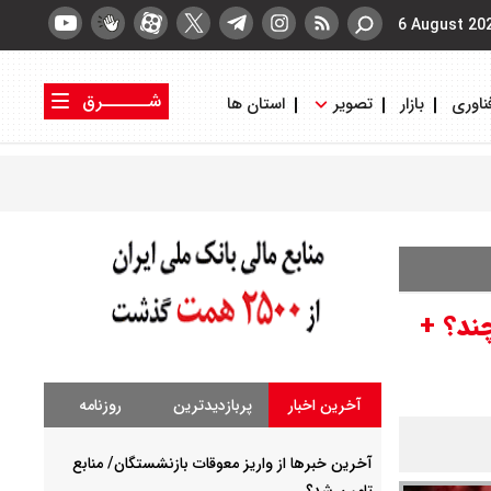
6 August 20
شــــــرق
ناوری
بازار
تصویر
استان ها
کتاب شرق
روزنامه شرق
یلویی چند؟ +
آخرین اخبار
پربازدیدترین
روزنامه
آخرین خبرها از واریز معوقات بازنشستگان/ منابع
تامین شد؟