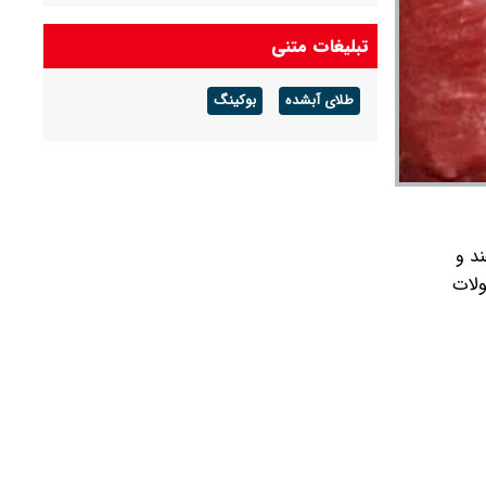
ماجرای اختلال سامانه برق من چیست؟
تبلیغات متنی
قیمت نفت امروز پنجشنبه ۱۵ مرداد ۱۴۰۵/ کاهش
طلای آبشده
بوکینگ
۴.۵ درصدی قیمت نفت برنت در پی احتمال
بازگشایی تنگه هرمز
سفند و
ولات