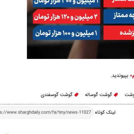
بپیوندید.
م»
وشت
گوشت گوساله
گوشت گوسفندی
لینک کوتاه