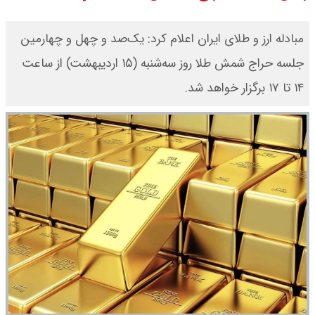
یک ادعا: برخی مالکان اجاره بها را ۶۰
مبادله ارز و طلای ایران اعلام کرد: یک‌صد و چهل و چهارمین
درصد افزایش می دهند
جلسه حراج شمش طلا روز سه‌شنبه (۱۵ اردیبهشت) از ساعت
۱۴ تا ۱۷ برگزار خواهد شد.
رهبر انقلاب با مسعود پزشکیان دیدار
کرد / درباره مشکلات کشور و تعامل
اقتصادی با طرفهای خارجی گفتگو شد