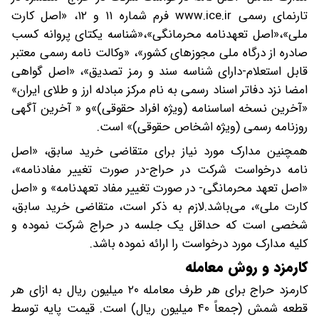
تارنمای رسمی www.ice.ir فرم شماره ۱۱ و ۱۲، «اصل کارت
ملی»،«اصل تعهدنامه محرمانگی»،«شناسه یکتای پروانه کسب
صادره از درگاه ملی مجوزهای کشور»، «وکالت نامه رسمی معتبر
قابل استعلام-دارای شناسه سند و رمز تصدیق»، «اصل گواهی
امضا نزد دفاتر اسناد رسمی به نام مرکز مبادله ارز و طلای ایران»
«آخرین نسخه اساسنامه (ویژه افراد حقوقی)»و « آخرین آگهی
روزنامه رسمی (ویژه اشخاص حقوقی)» است.
همچنین مدارک مورد نیاز برای متقاضی خرید سابق، «اصل
نامه درخواست شرکت در حراج-در صورت تغییر مفادنامه»،
«اصل تعهد محرمانگی- در صورت تغییر مفاد تعهدنامه» و «اصل
کارت ملی»، می‌باشد.لازم به ذکر است، متقاضی خرید سابق،
شخصی است که حداقل یک جلسه در حراج شرکت نموده و
کلیه مدارک مورد درخواست را ارائه نموده باشد.
کارمزد و روش معامله
کارمزد حراج برای هر طرف معامله ۲۰ میلیون ریال به ازای هر
قطعه شمش (جمعاً ۴۰ میلیون ریال) است. قیمت پایه توسط