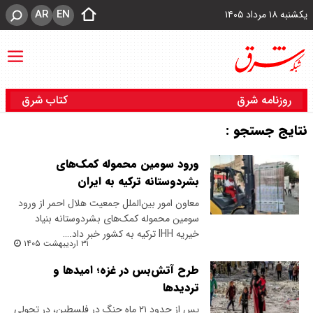
AR
EN
یکشنبه ۱۸ مرداد ۱۴۰۵
روزنامه شرق
کتاب شرق
نتایج جستجو :
ورود سومین محموله کمک‌های
بشردوستانه ترکیه به ایران
معاون امور بین‌الملل جمعیت هلال احمر از ورود
سومین محموله کمک‌های بشردوستانه بنیاد
خیریه IHH ترکیه به کشور خبر داد.…
۳۱ اردیبهشت ۱۴۰۵
طرح آتش‎‌بس در غزه؛ امیدها و
تردیدها
پس از حدود ۲۱ ماه جنگ در فلسطین، در تحولی