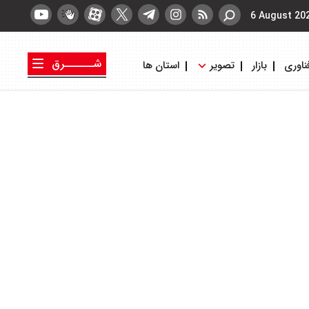
6 August 20
شــــــرق
ناوری
بازار
تصویر
استان ها
کتاب شرق
روزنامه شرق