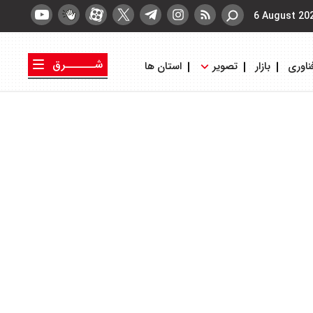
6 August 20
شــــــرق
ناوری
بازار
تصویر
استان ها
کتاب شرق
روزنامه شرق