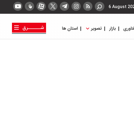
6 August 20
شــــــرق
ناوری
بازار
تصویر
استان ها
کتاب شرق
روزنامه شرق