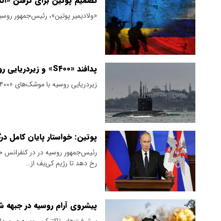
تصمیم پوتین برای گرفتن «انت
«ولادیمیر پوتین»، رئیس‌جمهور روسی
پدافند «S۴۰۰» و زیردریایی روسیه غرق شد
زیردریایی روسیه با موشک‌های «S۴۰۰» غرق شد.
پوتین: خواستار پایان کامل در
رئیس‌جمهور روسیه در در کنفرانس 
رخ دهد تا رژیم کی‌یف از…
پیشروی آرام روسیه در جبهه 
پیشرفت‌های تاکتیکی روسیه در میدان