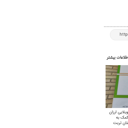
ایی ارزان
 کمک به
ان تربت