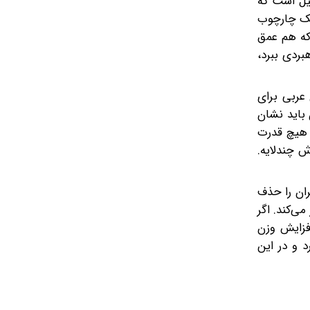
یل است که
 یک چارچوب
 که هم عمق
بردی ببرد،
عربی برای
 باید نشان
 هیچ قدرت
ش چندلایه.
ران را حذف
ی‌کند. اگر
افزایش وزن
د و در این