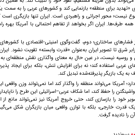
‌تواند بدون هزینه مستقیم، نفوذ خود را تثبیت کند. به همین دل
عنای «تهدید برای منطقه» بازنمایی کند و کشورهای عربی را به سمت
ضوع نیست؛ محور اجرائی و راهبردی است. ایران تنها بازیگری است
مه طرف‌ها. ایران اگر بخواهد از تفاهم احتمالی با آمریکا بهره راه
فشارهای ساختاری؛ دوم، گفت‌وگوی امنیتی-اقتصادی با کشورهای 
بر شرق تا تصویر ایران به‌عنوان «قدرت وابسته» تقویت نشود. ایران
ن و روسیه نیست، در عین حال به معنای واگذاری نقش منطقه‌ای به
ای عربی استفاده کند؛ نه برای افزایش تنش، بلکه برای ایجاد پذیر
 به یک بازیگر پذیرفته‌شده تبدیل کند.
؛ آمریکا می‌تواند منطقه را واگذار کند اما نمی‌تواند وزن واقعی ای
اشینگتن را حفظ کند، اما شکاف عربی–اسرائیلی این طرح را ناپایدار م
یر خود را بازسازی کند، حتی خروج آمریکا نیز نمی‌تواند مانع از 
ه یک قدرت خارجی، بلکه با توازن واقعی میان بازیگران شکل می‌گیر
 را نادیده گرفت.‌
بپیوندید.
م»