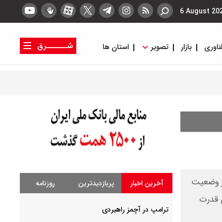
6 August 20
شــــــرق
ناوری
بازار
تصویر
استان ها
کتاب شرق
روزنامه شرق
از وضعیت
آخرین اخبار
پربازدیدترین
روزنامه
ن قدرت
ترامپ در آچمز راهبردی