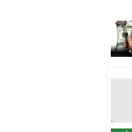
ه
ت آمریکا