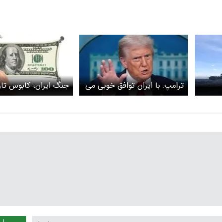
جام
ترامپ: با ایران توافق خوبی می
جنگ ایران، کابوس تاز
د /
بندم
آشفته‌بازارِ بدهیِ دول
ه خود