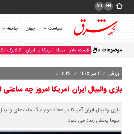
AR
EN
سیاست
جهان
جامعه
موضوعات داغ:
قیمت دلار
حمله آمریکا به ایران
کالابرگ الک
ورزش
۴ تیر ۱۴۰۵
۱۱:۲۶
بازی والیبال ایران آمریکا امروز چه ساعت
سیما پخش زنده می شود.