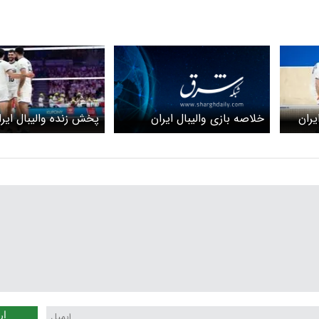
خلاصه بازی والیبال ایران
یران
پخش زنده والیبال ایرا
بلغارستان را ببینید + ویدیو
را ببینید + لینک
ار