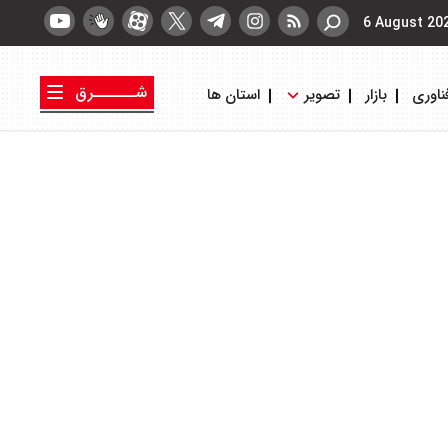
6 August 20
شــــــرق
ناوری
بازار
تصویر
استان ها
کتاب شرق
روزنامه شرق