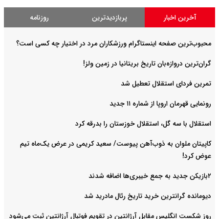
آخرین اخبار
پربازدیدترین
روزنامه
محبوب‌ترین صفحه اینستاگرام ورزشکاران مرد در اختیار چه کسی است؟
گران‌ترین دروازه‌بان تاریخ بریتانیا در زمین ولز!
تمرین فردای استقلال تعطیل شد
رونمایی قهرمان اروپا از شماره ۱۱ جدید
استقلال با سه گل، استقلال خوزستان را بدرقه کرد
کاپیتان ملوان به ذوب‌آهن پیوست/ سعید کریمی در عرض یک‌ماه تیم
عوض کرد!
۲بازیکن جدید به جمع خیبری‌ها اضافه شدند
دیومانده گرانترین خرید تاریخ رئال مادرید شد
روز شکست انگلیس مقابل آرژانتین در تقویم فوتبال آرژانتین ثبت می‌شود