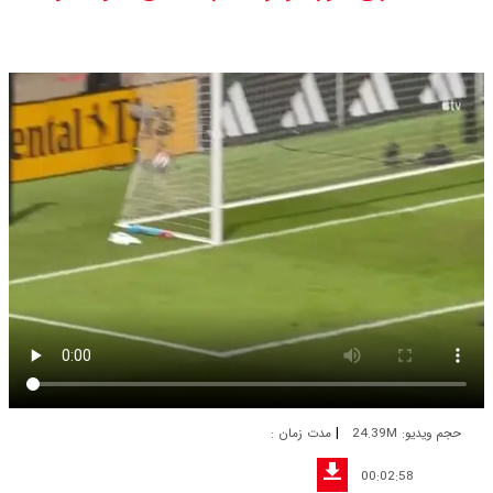
|
حجم ویدیو: 24.39M
مدت زمان :
00:02:58