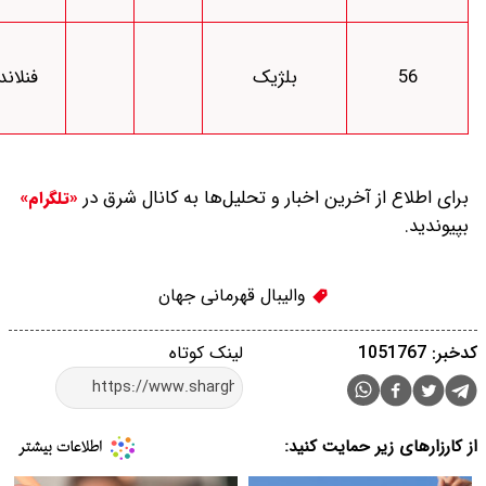
یکشنبه
بلژیک
فنلاند
30
15:30
شهریور
بار و تحلیل‌ها به کانال شرق در
«تلگرام»
الیبال قهرمانی جهان
لینک کوتاه
د: