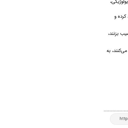
یولوژیکی،
کرده و
یب بزنند،
بازیکن را ۳ تا ۶ هفته از میادین دور می‌کنند، به