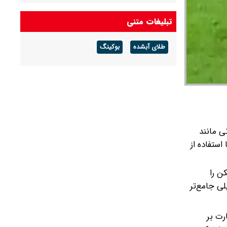
تبلیغات متنی
طلای آبشده
بوکینگ
ی مانند
استفاده از
ن را
لی جامع‌تر
رت بر