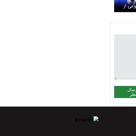
عی از
ها در
سال
ظر