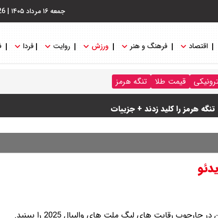
جمعه ۱۶ مرداد ۱۴۰۵
|
26
اقتصاد
فرهنگ و هنر
ورزش
روایت
فردا
ف
ترونیکی
قیمت طلا
تنگه هرمز
نگه هرمز را کلید زدند + جزییات
یدئو
چارچوب رقابت های لیگ ملت های والیبال 2025 را ببینید.