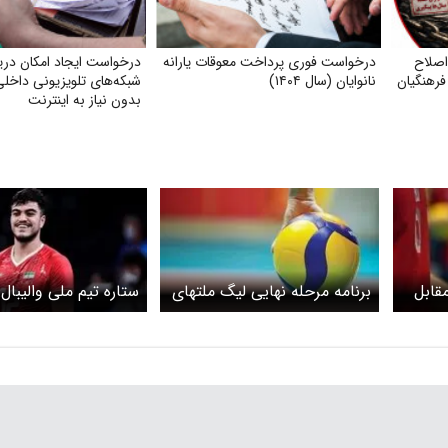
اصلاح
درخواست فوری پرداخت معوقات یارانه
درخواست ایجاد امکان دری
فرهنگیان
نانوایان (سال ۱۴۰۴)
شبکه‌های تلویزیونی داخلی 
بدون نیاز به اینترنت
مقابل
برنامه مرحله نهایی لیگ ملتهای
ستاره تیم ملی والیبال:
امی
والیبال
فریبکاری در حد مارادون