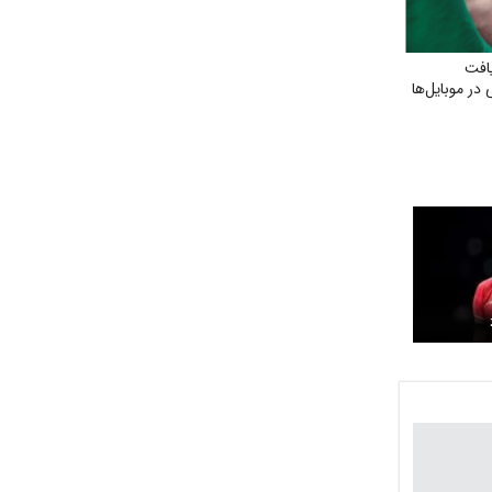
افت
در موبایل‌ها
ا!