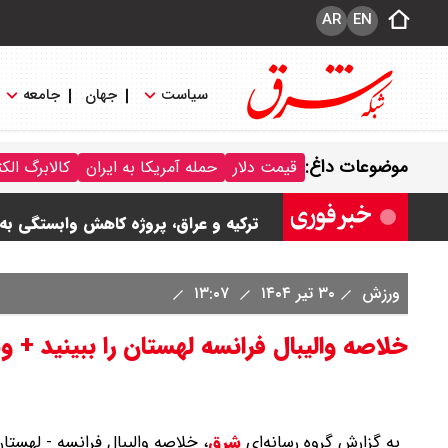
AR
EN
سیاست
جهان
جامعه
موضوعات داغ:
قیمت دلار
حمله آمریکا به ایران
کالابرگ الک
قیمت سکه پارسیان امروز جمعه ۱۶ مرداد ۱۴۰۵ / سکه پارسیان ۱۰۰ سوتی چند ؟ جدول
ترکیه و عراق، پروژه کاهش وابستگی به ت
ورزش
۳۰ تیر ۱۴۰۴
۱۳:۰۷
خلاصه والیبال فرانسه لهستان را ببینید + و
به گزارش گروه رسانه‌ای
شرق
،
خلاصه والیبال فرانسه - لهستان در 