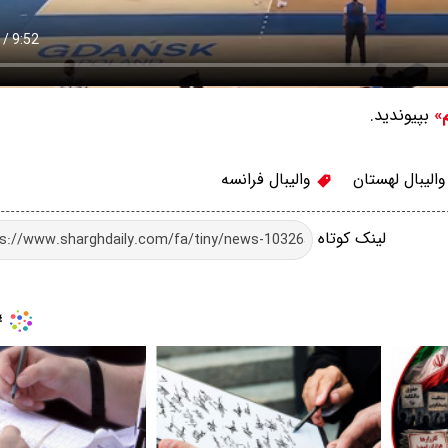
بپیوندید.
م»
الیبال لهستان
والیبال فرانسه
لینک کوتاه