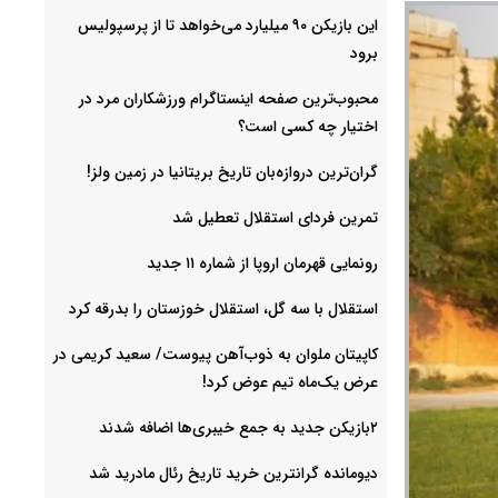
این بازیکن ۹۰ میلیارد می‌خواهد تا از پرسپولیس
برود
محبوب‌ترین صفحه اینستاگرام ورزشکاران مرد در
اختیار چه کسی است؟
گران‌ترین دروازه‌بان تاریخ بریتانیا در زمین ولز!
تمرین فردای استقلال تعطیل شد
رونمایی قهرمان اروپا از شماره ۱۱ جدید
استقلال با سه گل، استقلال خوزستان را بدرقه کرد
کاپیتان ملوان به ذوب‌آهن پیوست/ سعید کریمی در
عرض یک‌ماه تیم عوض کرد!
۲بازیکن جدید به جمع خیبری‌ها اضافه شدند
دیومانده گرانترین خرید تاریخ رئال مادرید شد