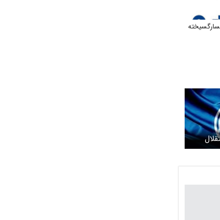
فسارگسیخته
قلال