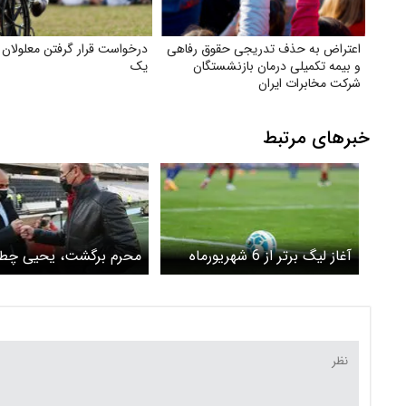
اعتراض به حذف تدریجی حقوق رفاهی
درخواست قرار گرفتن معلولان
و بیمه تکمیلی درمان بازنشستگان
یک
شرکت مخابرات ایران
خبرهای مرتبط
آغاز لیگ برتر از 6 شهریورماه
محرم برگشت، یحیی چطو
عکس