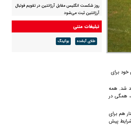
روز شکست انگلیس مقابل آرژانتین در تقویم فوتبال
آرژانتین ثبت می‌شود
تبلیغات متنی
طلای آبشده
بوکینگ
 خود برای
هد شد. همه
د، همگی در
دشان را به شیراز رسانده‌اند تا از امروز (سه شنبه 10 تیر) در کنار هم برای
با توجه به شرایط پیش