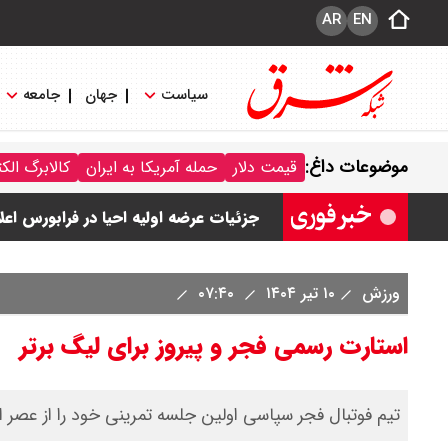
AR
EN
سیاست
جهان
جامعه
قیمت نفت امروز جمعه ۱۶ مرداد ۱۴۰۵ / نفت صعودی شد + جدول
موضوعات داغ:
قیمت دلار
حمله آمریکا به ایران
کالابرگ الک
چرا معوقات بازنشستگان تامین اجتماع
جزئیات عرضه اولیه احیا در فرابورس اعل
قیمت بیت کوین،تتر و اتریوم امروز جمعه ۱۶ مرداد۱۴۰۵ / قیمت بیت کوین چند؟ 
ورزش
۱۰ تیر ۱۴۰۴
۰۷:۴۰
قیمت طلای جهان امروز جمعه ۱۶مرداد۱۴۰۵ /هر اونس طلا چند ؟ + جدول
استارت رسمی فجر و پیروز برای لیگ برتر
تیم فوتبال فجر سپاسی اولین جلسه تمرینی خود را از عصر امر