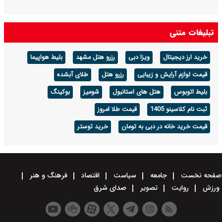
تبلیغات متنی
خرید ارز دیجیتال
ویزا دبی
رزرو هتل مشهد
بلیط هواپیما
قیمت لوازم آرایش و زیبایی
رزرو هتل
طلای آبشده
بلیط اتوبوس
هتل های استانبول
شومیز
بوکینگ
ثبت نام کلاسینو 1405
قیمت طلا امروز
قیمت خرید خانه در دبی به تومان
خرید توستر
صفحه نخست
جامعه
سیاست
اقتصاد
فرهنگ و هنر
ورزش
روایت
تصویر
صدای شرق