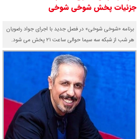
جزئیات پخش شوخی شوخی
قیمت محصولات ایران خودرو امروز
شنبه ۱۷ مرداد ۱۴۰۵ / قیمت دنا چند ؟
برنامه «شوخی شوخی» در فصل جدید با اجرای جواد رضویان
هر شب از شبکه سه سیما حوالی ساعت ۲۱ پخش می شود.
+ جدول
ثبت نام سایپا از امروز ۱۷ مرداد ۱۴۰۵
آغاز شد / خرید کوییک با پیش
پرداخت ۵۰۰ میلیون تومان + لینک
شاخص بورس امروز شنبه ۱۷ مرداد
۱۴۰۵ / شاخص افزایشی شد + تحلیل