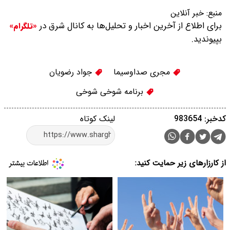
منبع:
خبر آنلاین
برای اطلاع از آخرین اخبار و تحلیل‌ها به کانال شرق در
«تلگرام»
بپیوندید.
مجری صداوسیما
جواد رضویان
برنامه شوخی شوخی
کدخبر: 983654
لینک کوتاه
از کارزارهای زیر حمایت کنید: