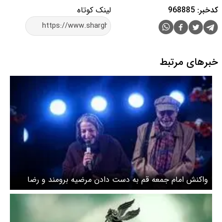
کدخبر: 968885
لینک کوتاه
خبرهای مرتبط
واکنش امام جمعه قم به دست دادن مرضیه برومند و رضا
بابک در جشنواره فجر