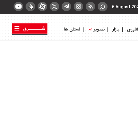
6 August 20
شــــــرق
ناوری
بازار
تصویر
استان ها
کتاب شرق
روزنامه شرق