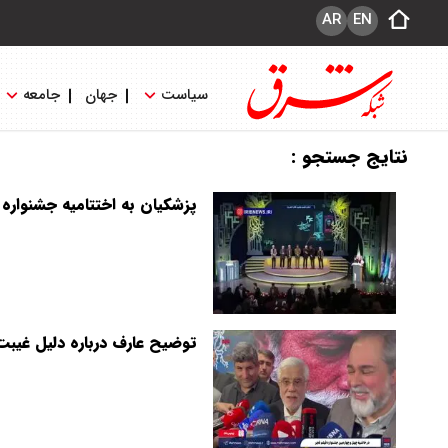
AR
EN
سیاست
جهان
جامعه
نتایج جستجو :
پزشکیان به اختتامیه جشنواره
توضیح عارف درباره دلیل غیبت 