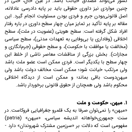
کشور می‌تواند مصداق خیانت باشد. در عین حال، حتی در
چنین مواردی نیز داوری حقوقی باید بر پایه دادرسی عادلانه،
اصل قانونی‌بودن جرم و فردی بودن مسئولیت انجام گیرد. این
مقاله بر پایه تأکید بر تمایز میان چهار سطح داوری در باره رفتار
افراد شکل گرفته است: سطح هویتی (عضویت در ملت)، سطح
اخلاقی (وفاداری یا بی‌وفایی به تعهدات مدنی)، سطح سیاسی
(مخالفت یا موافقت با حکومت)، و سطح حقوقی (جرم‌انگاری و
مجازات). بخش بزرگی از مناقشات معاصر ناشی از خلط این
چهار سطح با یکدیگر است. فردی ممکن است عضو ملت باشد
ولی مرتکب خیانت شود؛ ممکن است مخالف دولت باشد ولی
میهن‌دوست باقی بماند؛ و ممکن است از دیدگاه اخلاقی
محکوم باشد ولی همچنان از حقوق قانونی برخوردار باشد.
۱. میهن، حکومت و ملت
«میهن» را نمی‌توان صرفا به یک قلمرو جغرافیایی فروکاست. در
سنت جمهوری‌خواهانه اندیشه سیاسی، «میهن» (patria)
مفهومی است که دلالت بر «سرزمین مشترک شهروندان» دارد -