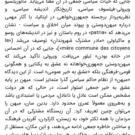
جایی که حیات سیاسی جمعی در آن معنا می‌یابد. مائوریتسیو
ویرولی-فیلسوف سیاسی، تاریخ‌نگار اندیشه سیاسی، و
نظریه‌پرداز برجسته‌ جمهوری‌خواهی در ایتالیا، با آثار مهمی
درباره میهن‌دوستی و پیوند میان اخلاق و سیاست - نشان
می‌دهد که «patria» در روم باستان و نیز در اندیشه‌های روسو
و ماکیاولی «مادر مشترک شهروندان» توصیف می‌شد («la
mère commune des citoyens»)، جایی که در آن احساس
«در خانه بودن» تبلور می‌یافت. ویرولی تأکید می‌کند که
میهن‌دوستی جمهوری‌خواهانه نه عشق به یکتایی و همگونی
قومی-فرهنگی بلکه «عشق به خیر عمومی» است. از این دیدگاه
«میهن» از نظام حاکم سیاسیِ گذرا متمایز است: میهن بر پایه
عشق به خیر جمعی استوار است، در حالی که هر دولت
مشخص ممکن است عادل یا ناعادل، مردمی یا استبدادی باشد
و به‌هرروی معمولاً عمری محدود دارد. بدین سان، میهن را
می‌توان چنین تعریف کرد: آن زیستگاه مشترکی که در آن
مردمان با همه تکثر خود، به زیستن، کارکردن، آفریدن فرهنگ،
و ساختن خاطره جمعی ادامه می‌دهند، و این مکان، مستقل از
ماهیت نظام سیاسی حاکم در هر زمان میراث نسل‌های پیشین