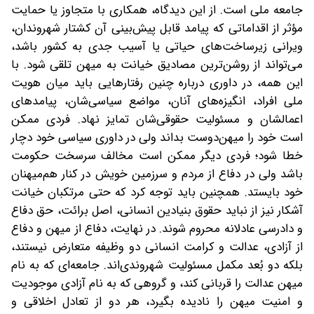
جامعه ملی است. از این دیدگاه، همکاری با متجاوز یا حمایت
مؤثر از اقداماتی که پیامد قابل پیش‌بینی آن کشتار شهروندان،
ویرانی زیرساخت‌های حیاتی یا آسیب جدی به کشور باشد،
می‌تواند از روشن‌ترین مصادیق خیانت به میهن تلقی شود. با
این همه، در داوری درباره چنین رفتارهایی باید میان هویت
ملی افراد، انگیزه‌های آنان، مواضع سیاسی‌شان، پیامدهای
اعمالشان و مسئولیت حقوقی‌شان تمایز نهاد. فردی ممکن
است خود را میهن‌دوست بداند ولی در داوری سیاسی خود دچار
خطا شود؛ فردی دیگر ممکن است مخالف سرسخت حکومت
باشد ولی در دفاع از مردم و سرزمین خویش در کنار هم‌میهنان
خود بایستد. همچنین باید توجه کرد که حتی مرتکبان خیانت
آشکار نیز از نباید حقوق بنیادین انسانی، اصل برائت، حق دفاع
و دادرسی عادلانه محروم ‌شوند. در نهایت، دفاع از میهن و دفاع
از آزادی، عدالت و کرامت انسانی دو وظیفه متعارض نیستند،
بلکه دو بُعد مکمل مسئولیت شهروندی‌اند. جامعه‌ای که به نام
میهن عدالت را قربانی کند، و گروهی که به نام آزادی موجودیت
و امنیت میهن را نادیده بگیرد، هر دو از تعادل اخلاقی و