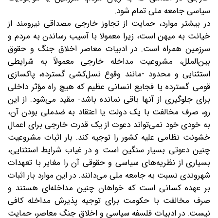
سیاسی جامعه ملی تمام شود.
در بیشتر موارد، حمایت از تجاوز خارجی مصداقی نیرومند از
خیانت به میهن است، زیرا معمولا با آسیب رساندن به مردم و
سرزمین همراه است. در ادبیات معاصر اخلاق جنگ و حقوق
بین‌الملل، مشروعیت مداخله خارجی معمولاً به شرایطی
استثنایی و محدود -مانند وقوع نسل‌کشی گسترده، پاکسازی
قومی گسترده یا فجایع انسانی عظیم که هیچ راه مؤثر داخلی
برای جلوگیری از آنها باقی نمانده باشد- مقید می‌شود. از این
رو، صرف مخالفت با یک دولت یا اعتقاد به ضدملی بودن آن،
به خودی خود نمی‌تواند دعوت از یک قدرت خارجی برای اعمال
خشونت نظامی علیه کشور را توجیه کند. بار اثبات مشروعیت
چنین دعوتی بسیار سنگین است و در غیاب شرایط استثنایی،
بسیاری از نظریه‌های سیاسی و حقوقی آن را مغایر با تعهدات
شهروندی نسبت به جامعه ملی می‌دانند. در این موارد بار اثبات
بر عهده کسانی است که خواهان چنین مداخله‌ای هستند و
صرف مخالفت با حکومت برای توجیه پذیرش مداخله کافی
نیست. در ادبیات فلسفه سیاسی و اخلاق جنگ معاصر، حمایت